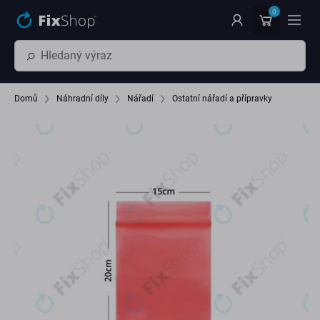
Přeskočit na hlavní obsah
0
Domů
Náhradní díly
Nářadí
Ostatní nářadí a přípravky