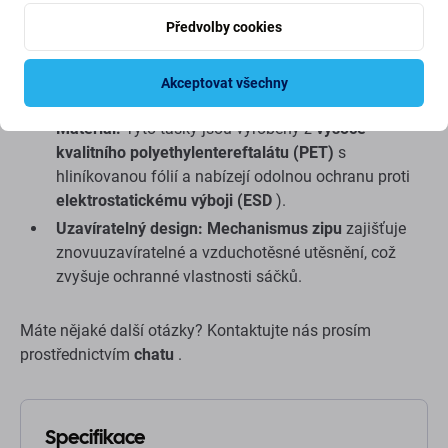
Rozměry:
Každá taška měří
15 x 20 cm
, což
poskytuje dostatek prostoru pro různé elektronické
Předvolby cookies
přístroje.
Množství:
Balení obsahuje
100 sáčků
, což je
Akceptovat všechny
vhodné pro středně velké provozy.
Materiál:
Tyto tašky jsou vyrobeny z
vysoce
kvalitního polyethylentereftalátu (PET)
s
hliníkovanou fólií a nabízejí odolnou ochranu proti
elektrostatickému výboji (ESD
).
Uzavíratelný design:
Mechanismus zipu
zajišťuje
znovuuzavíratelné a vzduchotěsné utěsnění, což
zvyšuje ochranné vlastnosti sáčků.
Máte nějaké další otázky? Kontaktujte nás prosím
prostřednictvím
chatu
.
Specifikace