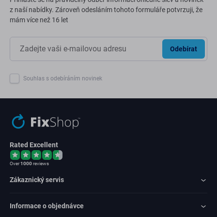
z naší nabídky. Zároveň odesláním tohoto formuláře potvrzuji, že
mám více než 16 let
Odebírat
Souhlas s odebíráním novinek
Rated Excellent
Over
1000
reviews
Zákaznický servis
Informace o objednávce