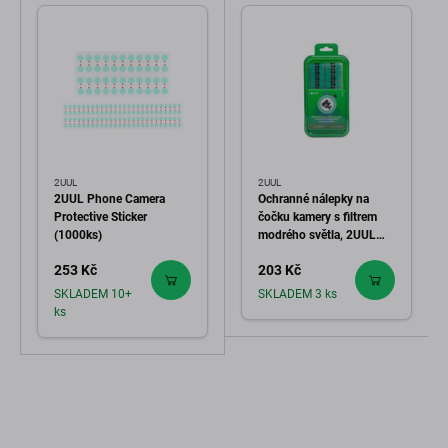
2UUL
2UUL
2UUL Phone Camera
Ochranné nálepky na
Protective Sticker
čočku kamery s filtrem
(1000ks)
modrého světla, 2UUL
DA33, 500ks/balení
253 Kč
203 Kč
SKLADEM 10+
SKLADEM 3 ks
ks