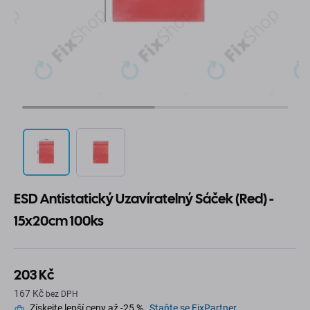
ESD Antistatický Uzavíratelný Sáček (Red) -
15x20cm 100ks
203 Kč
167 Kč
bez DPH
Získejte lepší ceny až -25 %.
Staňte se FixPartner