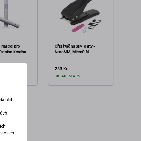
 Nástroj pro
Ořezávač na SIM Karty -
2UUL
Sada 
Zadního Krycího
NanoSIM, MicroSIM
podlož
2UUL
253 Kč
152 
ks
SKLADEM 4 ks
Sklad
dat do košíku
Přidat do košíku
iálních
dách
ích
cookies