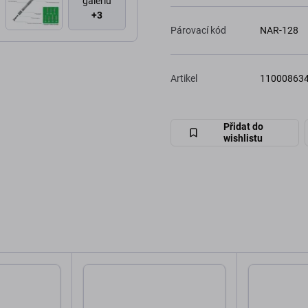
galériu
+3
Párovací kód
NAR-128
Artikel
11000863
Přidat do
wishlistu