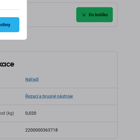
)
Do košíku
echny
ikace
Nářadí
Řezací a brusné nástroje
st (kg)
0,020
2200000363718