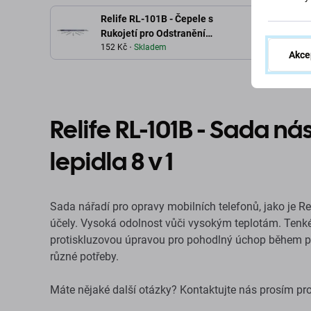
Relife RL-101B - Čepele s
Rukojetí pro Odstranění
Lepidla 8v1
152 Kč
Skladem
Akce
Relife RL-101B - Sada ná
lepidla 8 v 1
Sada nářadí pro opravy mobilních telefonů, jako je Re
účely. Vysoká odolnost vůči vysokým teplotám. Tenké 
protiskluzovou úpravou pro pohodlný úchop během pr
různé potřeby.
Máte nějaké další otázky? Kontaktujte nás prosím pr