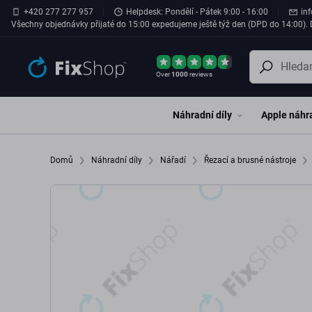
Přeskočit na hlavní obsah
+420 277 277 957
Helpdesk: Pondělí - Pátek 9:00 - 16:00
in
Všechny objednávky přijaté do 15:00 expedujeme ještě týž den (DPD do 14:00). D
Over
1000
reviews
Náhradní díly
Apple náhra
Domů
Náhradní díly
Nářadí
Řezací a brusné nástroje