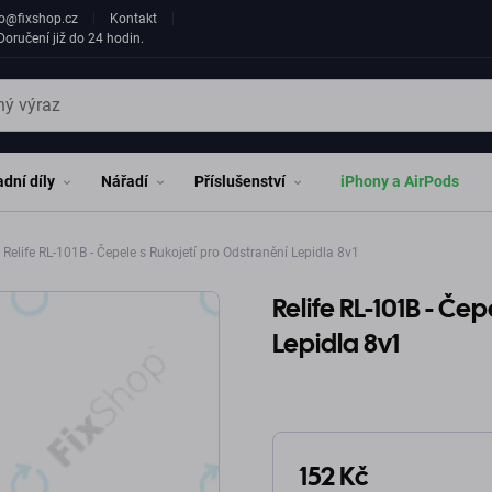
fo@fixshop.cz
Kontakt
oručení již do 24 hodin.
dní díly
Nářadí
Příslušenství
iPhony a AirPods
Relife RL-101B - Čepele s Rukojetí pro Odstranění Lepidla 8v1
Relife RL-101B - Če
Lepidla 8v1
152 Kč