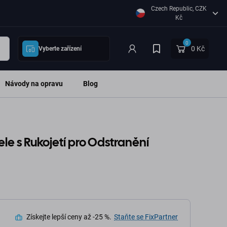
Czech Republic, CZK
Kč
0
0 Kč
Vyberte zařízení
Návody na opravu
Blog
pele s Rukojetí pro Odstranění
Získejte lepší ceny až -25 %.
Staňte se FixPartner