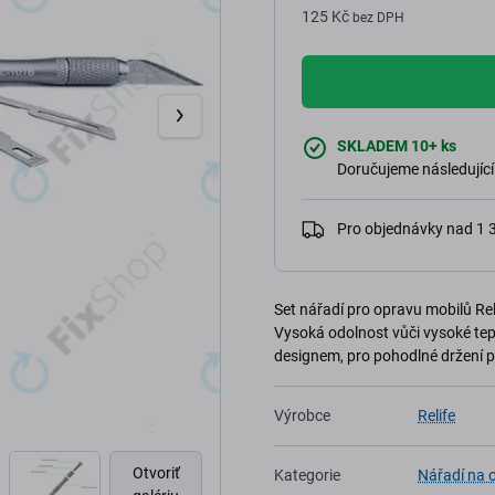
125 Kč
bez DPH
SKLADEM 10+ ks
Doručujeme následující
Pro objednávky nad 1
Set nářadí pro opravu mobilů Rel
Vysoká odolnost vůči vysoké tepl
designem, pro pohodlné držení p
Výrobce
Relife
Otvoriť
Kategorie
Nářadí na 