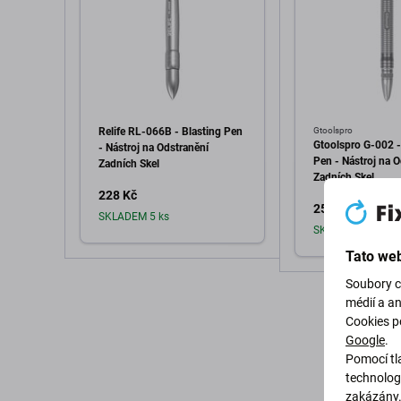
Relife RL-066B - Blasting Pen
Gtoolspro
Gtoolspro G-002 -
- Nástroj na Odstranění
Pen - Nástroj na O
Zadních Skel
Zadních Skel
228 Kč
253 Kč
SKLADEM 5 ks
SKLADEM 7 ks
Tato web
Přidat do košíku
Soubory c
Přidat d
médií a a
Cookies p
Google
.
Pomocí tla
technolog
zakázány