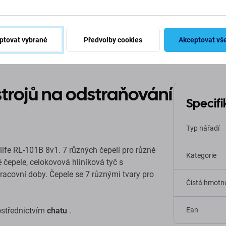
Popis a specifikace
Doprava a vrácení
Recenze (4
ptovat vybrané
Předvolby cookies
Akceptovat vš
strojů na odstraňování
Specif
Typ nářadí
life RL-101B 8v1. 7 různých čepelí pro různé
Kategorie
čepele, celokovová hliníková tyč s
acovní doby. Čepele se 7 různými tvary pro
Čistá hmotno
ostřednictvím
chatu
.
Ean