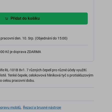
Přidat do košíku
 pracovní den. 10. Srp. (Objednání do 15:00)
 300 Kč je doprava ZDARMA
ife RL-101B 8v1. 7 různých čepelí pro různé účely využití.
otě. Tenké čepele, celokovová hliníková tyč s protiskluzovým
o celou pracovní dobu.
opravu mobilů
,
Řezací a brusné nástroje