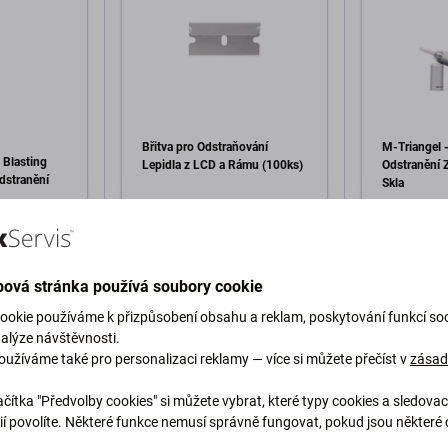
Břitva pro Odstraňování
M-Triangel -
 Blasting
Lepidla z LCD a Rámu (100ks)
Odstranění 
dstranění
Skla
152 Kč
228 Kč
SKLADEM 1 ks
SKLADEM 1 
ová stránka používá soubory cookie
Přidat do košíku
Při
ookie používáme k přizpůsobení obsahu a reklam, poskytování funkcí soc
o košíku
nalýze návštěvnosti.
oužíváme také pro personalizaci reklamy — více si můžete přečíst v
zása
čítka "Předvolby cookies" si můžete vybrat, které typy cookies a sledovac
ií povolíte. Některé funkce nemusí správně fungovat, pokud jsou některé 
.