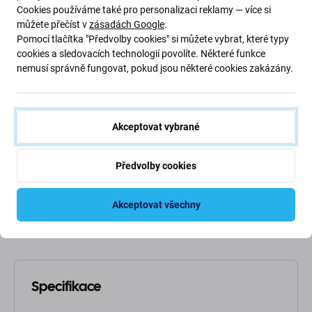
Popis a specifikace
Doprava a vrácení
Cookies používáme také pro personalizaci reklamy — více si
můžete přečíst v
zásadách Google
.
Pomocí tlačítka "Předvolby cookies" si můžete vybrat, které typy
cookies a sledovacích technologií povolíte. Některé funkce
Šroubovák z tvrzeného plastu
nemusí správně fungovat, pokud jsou některé cookies zakázány.
Pentalobe - 0,8 mm (PL1)
Akceptovat vybrané
Pentalobe šroubovák z tvrzeného plastu, hlava 0,8 / PL1.
Jednoduchý šroubovák Pentalobe vhodný pro domácí
mistry i profesionální servisní techniky. Velmi příznivý
Předvolby cookies
poměr cena/výkon.
Akceptovat všechny
Máte nějaké další otázky? Kontaktujte nás prosím
prostřednictvím
chatu
.
Specifikace