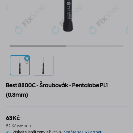
Best 8800C - Šroubovák - Pentalobe PL1
(0.8mm)
63 Kč
52 Kč
bez DPH
Získejte lepší ceny až -25 %.
Staňte se FixPartner