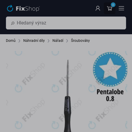
Přeskočit na hlavní obsah
0
Domů
Náhradní díly
Nářadí
Šroubováky