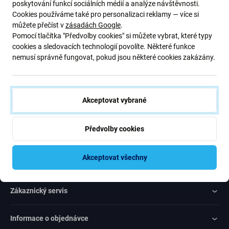
Přihlaste se na pravidelný odběr informací ohledně slev a novinek
poskytování funkcí sociálních médií a analýze návštěvnosti.
z naší nabídky. Zároveň odesláním tohoto formuláře potvrzuji, že
Cookies používáme také pro personalizaci reklamy — více si
mám více než 16 let
můžete přečíst v
zásadách Google
.
Pomocí tlačítka "Předvolby cookies" si můžete vybrat, které typy
cookies a sledovacích technologií povolíte. Některé funkce
Odebírat
nemusí správně fungovat, pokud jsou některé cookies zakázány.
Souhlas s odebíráním novinek
Akceptovat vybrané
Předvolby cookies
Rated Excellent
Akceptovat všechny
Over
1000
reviews
Zákaznický servis
Informace o objednávce