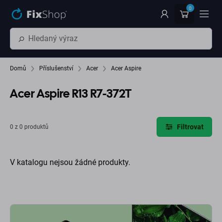
Přeskočit na hlavní obsah
0
Domů
Příslušenství
Acer
Acer Aspire
Acer Aspire R13 R7-372T
Filtrovat
0 z 0 produktů
V katalogu nejsou žádné produkty.