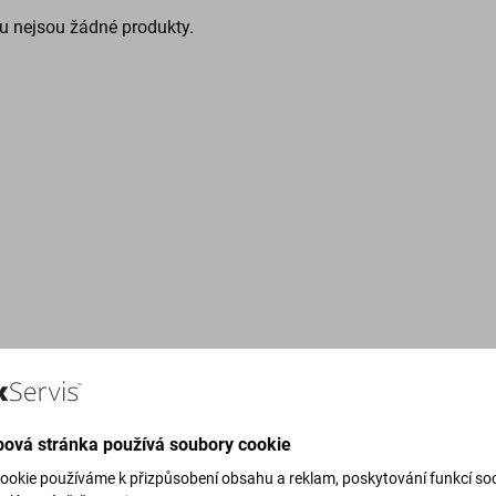
u nejsou žádné produkty.
ová stránka používá soubory cookie
g Green)
ookie používáme k přizpůsobení obsahu a reklam, poskytování funkcí soc