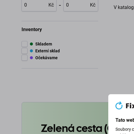
-
Kč
Kč
V katalog
Inventory
Skladem
Externí sklad
Očekávame
Tato web
Zelená cesta (Goin
Soubory c