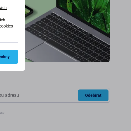
dách
ích
cookies
echny
Odebírat
nek