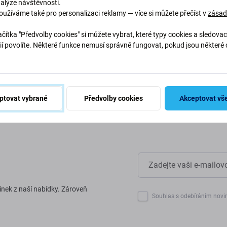
nalýze návštěvnosti.
oužíváme také pro personalizaci reklamy — více si můžete přečíst v
zása
abychom chránili naši planetu.
naše procesy, abychom snížili
čítka "Předvolby cookies" si můžete vybrat, které typy cookies a sledovac
ií povolíte. Některé funkce nemusí správně fungovat, pokud jsou některé 
.
ptovat vybrané
Předvolby cookies
Akceptovat vš
inek z naší nabídky. Zároveň
Souhlas s odebíráním novi