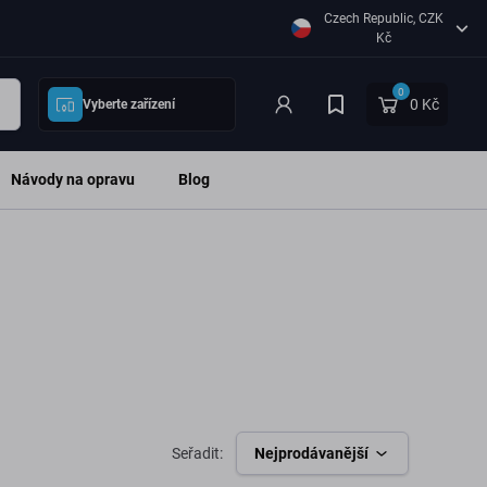
Czech Republic, CZK
Kč
0
0 Kč
Vyberte zařízení
Návody na opravu
Blog
Seřadit:
Nejprodávanější