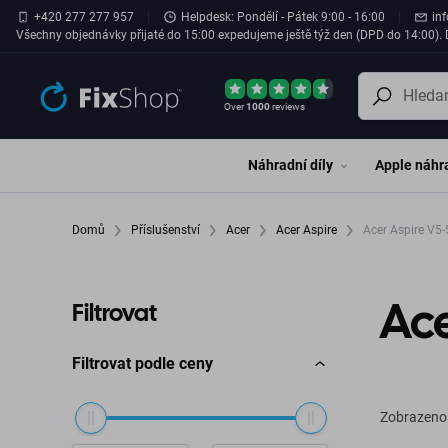
Přeskočit na hlavní obsah
+420 277 277 957
Helpdesk: Pondělí - Pátek 9:00 - 16:00
in
Všechny objednávky přijaté do 15:00 expedujeme ještě týž den (DPD do 14:00). D
Over
1000
reviews
Náhradní díly
Apple náhra
Domů
Příslušenství
Acer
Acer Aspire
Acer Asp
Ace
Filtrovat
Filtrovat podle ceny
Zobrazeno