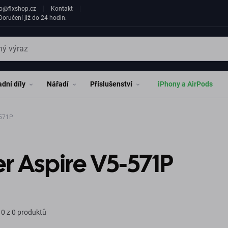
fo@fixshop.cz
Kontakt
oručení již do 24 hodin.
dní díly
Nářadí
Příslušenství
iPhony a AirPods
ire V5-571P
r Aspire V5-571P
0 z 0 produktů