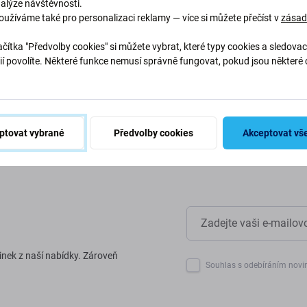
nalýze návštěvnosti.
oužíváme také pro personalizaci reklamy — více si můžete přečíst v
zása
abychom chránili naši planetu.
naše procesy, abychom snížili
čítka "Předvolby cookies" si můžete vybrat, které typy cookies a sledovac
ií povolíte. Některé funkce nemusí správně fungovat, pokud jsou některé 
.
ptovat vybrané
Předvolby cookies
Akceptovat vš
inek z naší nabídky. Zároveň
Souhlas s odebíráním novi