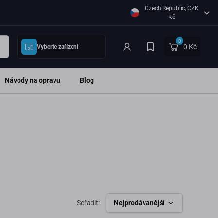
Czech Republic, CZK
Kč
0
0 Kč
Vyberte zařízení
Návody na opravu
Blog
Seřadit:
Nejprodávanější