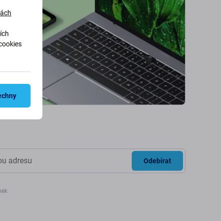
dách
ích
cookies
echny
Odebírat
nek