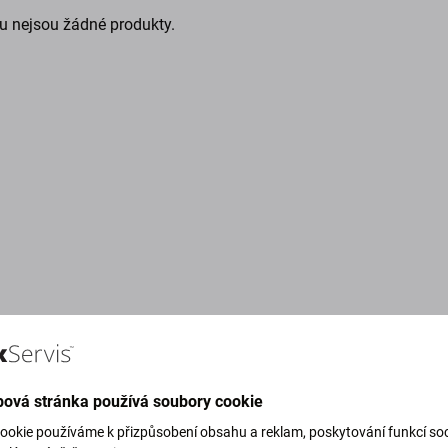
u nejsou žádné produkty.
ová stránka používá soubory cookie
g Green)
ookie používáme k přizpůsobení obsahu a reklam, poskytování funkcí soc