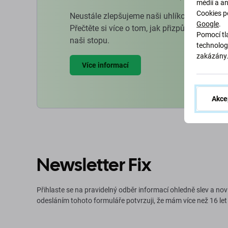
médií a a
Cookies p
Neustále zlepšujeme naši uhlíkovou stopu, 
Google
.
Přečtěte si více o tom, jak přizpůsobujeme 
Pomocí tla
naši stopu.
technolog
zakázány
Více informací
Akce
Newsletter Fix
Přihlaste se na pravidelný odběr informací ohledně slev a nov
odesláním tohoto formuláře potvrzuji, že mám více než 16 let