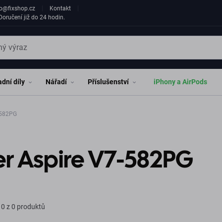
fo@fixshop.cz
Kontakt
oručení již do 24 hodin.
dní díly
Nářadí
Příslušenství
iPhony a AirPods
pire V7-582PG
er Aspire V7-582PG
0 z 0 produktů