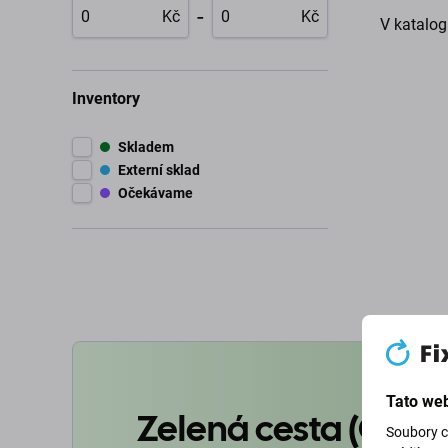
-
Kč
Kč
V katalog
Inventory
Skladem
Externí sklad
Očekávame
Tato web
Zelená cesta (Goin
Soubory c