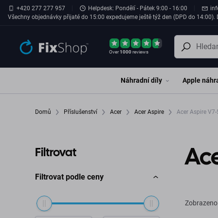
Přeskočit na hlavní obsah
+420 277 277 957
Helpdesk: Pondělí - Pátek 9:00 - 16:00
in
Všechny objednávky přijaté do 15:00 expedujeme ještě týž den (DPD do 14:00). D
Over
1000
reviews
Náhradní díly
Apple náhra
Domů
Příslušenství
Acer
Acer Aspire
Acer As
Ac
Filtrovat
Filtrovat podle ceny
Zobrazeno