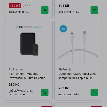
152 Kč
101 Kč
177 Kč
SKLADEM 10+ ks
SKLADEM 10+ ks
FixPremium
FixPremium
FixPremium - MagSafe
Lightning / USB-C kabel, 2 m,
PowerBank 5000mAh, černá
kompatibilní s Apple, bulk
380 Kč
203 Kč
OČEKÁVAME 10+ ks,
(01.09.2026)
SKLADEM 10+ ks