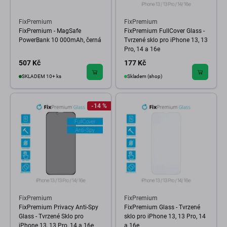
FixPremium
FixPremium
FixPremium - MagSafe
FixPremium FullCover Glass -
PowerBank 10 000mAh, černá
Tvrzené sklo pro iPhone 13, 13
Pro, 14 a 16e
507 Kč
177 Kč
SKLADEM 10+ ks
Skladem (shop)
-14 %
FixPremium
FixPremium
FixPremium Privacy Anti-Spy
FixPremium Glass - Tvrzené
Glass - Tvrzené Sklo pro
sklo pro iPhone 13, 13 Pro, 14
iPhone 13, 13 Pro, 14 a 16e
a 16e