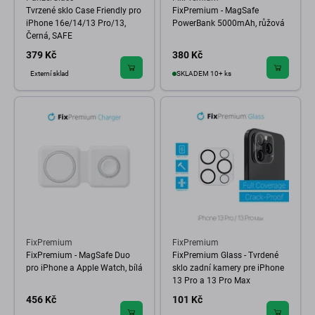
Tvrzené sklo Case Friendly pro
FixPremium - MagSafe
iPhone 16e/14/13 Pro/13,
PowerBank 5000mAh, růžová
Černá, SAFE
379 Kč
380 Kč
Externí sklad
SKLADEM 10+ ks
FixPremium
FixPremium
FixPremium - MagSafe Duo
FixPremium Glass - Tvrdené
pro iPhone a Apple Watch, bílá
sklo zadní kamery pre iPhone
13 Pro a 13 Pro Max
456 Kč
101 Kč