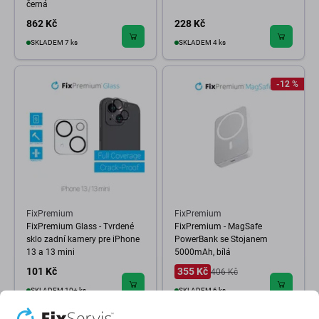
černá
862 Kč
228 Kč
SKLADEM 7 ks
SKLADEM 4 ks
-12 %
FixPremium
FixPremium
FixPremium Glass - Tvrdené
FixPremium - MagSafe
sklo zadní kamery pre iPhone
PowerBank se Stojanem
13 a 13 mini
5000mAh, bílá
101 Kč
355 Kč
406 Kč
SKLADEM 10+ ks
SKLADEM 6 ks