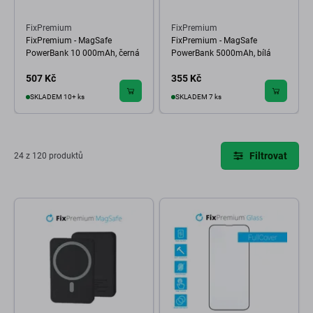
FixPremium
FixPremium
FixPremium - MagSafe
FixPremium - MagSafe
PowerBank 10 000mAh, černá
PowerBank 5000mAh, bílá
507 Kč
355 Kč
SKLADEM 10+ ks
SKLADEM 7 ks
Filtrovat
24 z 120 produktů