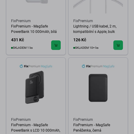
FixPremium
FixPremium
FixPremium - MagSafe
Lightning / USB kabel, 2 m,
PowerBank 10 000mAh, bílá
kompatibilní s Apple, bulk
431 Kč
126 Kč
SKLADEM 1 ks
SKLADEM 10+ ks
FixPremium
FixPremium
FixPremium - MagSafe
FixPremium - MagSafe
PowerBank s LCD 10 000mAh,
Peněženka, černá