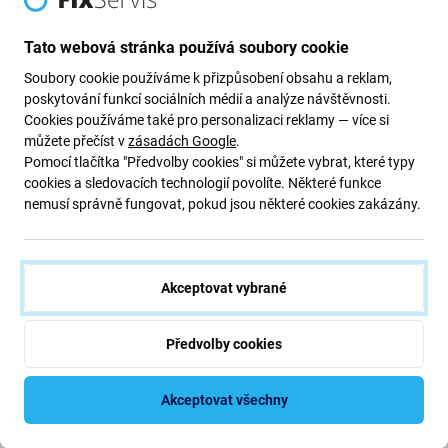
-26 %
Tato webová stránka používá soubory cookie
Soubory cookie používáme k přizpůsobení obsahu a reklam,
poskytování funkcí sociálních médií a analýze návštěvnosti.
Cookies používáme také pro personalizaci reklamy — více si
můžete přečíst v
zásadách Google
.
Pomocí tlačítka "Předvolby cookies" si můžete vybrat, které typy
cookies a sledovacích technologií povolíte. Některé funkce
FixPremium
FixPremium
nemusí správně fungovat, pokud jsou některé cookies zakázány.
FixPremium HydroGel HD -
Lightning / USB kabel, 1 m,
Ochranná Fólie pro iPhone 13,
kompatibilní s Apple
13 Pro, 14 a 16e
126 Kč
132 Kč
177 Kč
Akceptovat vybrané
SKLADEM 10+ ks
SKLADEM 10+ ks
Předvolby cookies
-48 %
Akceptovat všechny