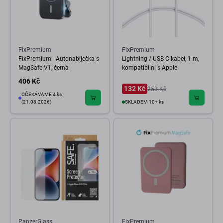
FixPremium
FixPremium
FixPremium - Autonabíječka s
Lightning / USB-C kabel, 1 m,
MagSafe V1, černá
kompatibilní s Apple
406 Kč
132 Kč
253 Kč
OČEKÁVAME 4 ks,
(21.08.2026)
SKLADEM 10+ ks
PanzerGlass
FixPremium