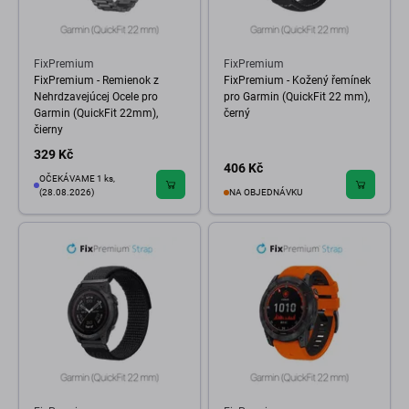
FixPremium
FixPremium
FixPremium - Remienok z
FixPremium - Kožený řemínek
Nehrdzavejúcej Ocele pro
pro Garmin (QuickFit 22 mm),
Garmin (QuickFit 22mm),
černý
čierny
329 Kč
406 Kč
OČEKÁVAME 1 ks,
(28.08.2026)
NA OBJEDNÁVKU