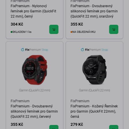
FixPremium
FixPremium
FixPremium - Nylonový
FixPremium - Dvoubarevný
řemínek pro Garmin (QuickFit
silikonový řemínek pro Garmin
22 mm), černý
(QuickFit 22 mm), oranžový
304 Kč
355 Kč
SKLADEM 1 ks
NA OBJEDNÁVKU
FixPremium
FixPremium
FixPremium - Dvoubarevný
FixPremium - Kožený Řemínek
silikonový řemínek pro Garmin
pro Garmin (QuickFit 22mm),
(QuickFit 22 mm), červený
černá
355 Kč
279 Kč