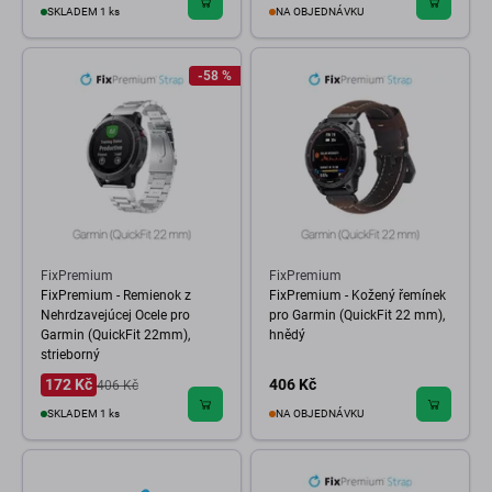
SKLADEM 1 ks
NA OBJEDNÁVKU
-58 %
FixPremium
FixPremium
FixPremium - Remienok z
FixPremium - Kožený řemínek
Nehrdzavejúcej Ocele pro
pro Garmin (QuickFit 22 mm),
Garmin (QuickFit 22mm),
hnědý
strieborný
172 Kč
406 Kč
406 Kč
SKLADEM 1 ks
NA OBJEDNÁVKU