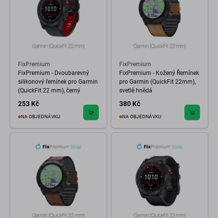
FixPremium
FixPremium
FixPremium - Dvoubarevný
FixPremium - Kožený Řemínek
silikonový řemínek pro Garmin
pro Garmin (QuickFit 22mm),
(QuickFit 22 mm), černý
svetlě hnědá
253 Kč
380 Kč
NA OBJEDNÁVKU
NA OBJEDNÁVKU