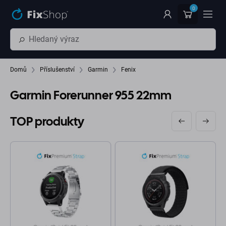
Přeskočit na hlavní obsah
0
Domů
Příslušenství
Garmin
Fenix
Garmin Forerunner 955 22mm
TOP produkty