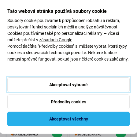
Řemínek pro Garmin (22mm),
Řemínek pro Garmin (22mm),
černá
šedá
Tato webová stránka používá soubory cookie
164 Kč
152 Kč
Soubory cookie používáme k přizpůsobení obsahu a reklam,
OČEKÁVAME 10 ks,
poskytování funkcí sociálních médií a analýze návštěvnosti.
(07.08.2026)
NA OBJEDNÁVKU
Cookies používáme také pro personalizaci reklamy — více si
můžete přečíst v
zásadách Google
.
Pomocí tlačítka "Předvolby cookies" si můžete vybrat, které typy
cookies a sledovacích technologií povolíte. Některé funkce
nemusí správně fungovat, pokud jsou některé cookies zakázány.
Akceptovat vybrané
FixPremium
FixPremium
Předvolby cookies
FixPremium - Silikonový
FixPremium - Dvoubarevný
sportovní řemínek pro Garmin
silikonový řemínek pro Garmin
(22 mm), bílý
(QuickFit 22 mm), zelený
Akceptovat všechny
253 Kč
355 Kč
NA OBJEDNÁVKU
NA OBJEDNÁVKU