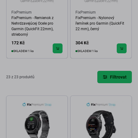
FixPremium
FixPremium
FixPremium - Remienok z
FixPremium - Nylonový
Nehrdzavejúcej Ocele pro
řemínek pro Garmin (QuickFit
Garmin (QuickFit 22mm),
22 mm), černý
strieborný
172 Kč
304 Kč
SKLADEM 1 ks
SKLADEM 1 ks
Filtrovat
23 z 23 produktů