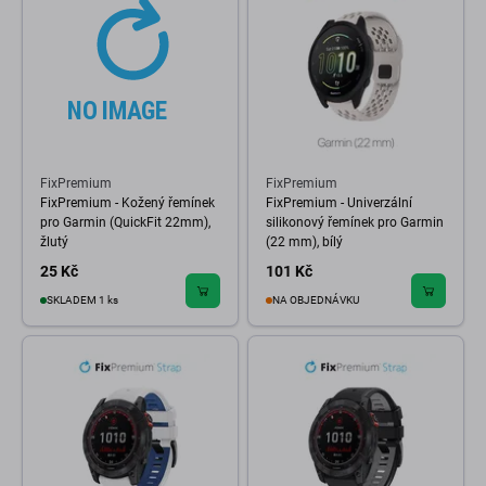
FixPremium
FixPremium
FixPremium - Kožený řemínek
FixPremium - Univerzální
pro Garmin (QuickFit 22mm),
silikonový řemínek pro Garmin
žlutý
(22 mm), bílý
25 Kč
101 Kč
SKLADEM 1 ks
NA OBJEDNÁVKU