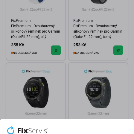
FixPremium
FixPremium
FixPremium - Dvoubarevný
FixPremium - Dvoubarevný
silikonový řemínek pro Garmin
silikonový řemínek pro Garmin
(QuickFit 22 mm), bílý
(QuickFit 22 mm), černý
355 Kč
253 Kč
NA OBJEDNÁVKU
NA OBJEDNÁVKU
FixPremium
FixPremium
FixPremium - Nylonový
FixPremium - Nylonový