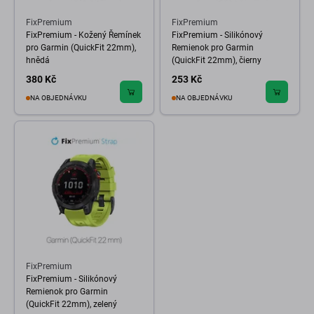
FixPremium
FixPremium
FixPremium - Kožený Řemínek
FixPremium - Silikónový
pro Garmin (QuickFit 22mm),
Remienok pro Garmin
hnědá
(QuickFit 22mm), čierny
380 Kč
253 Kč
NA OBJEDNÁVKU
NA OBJEDNÁVKU
FixPremium
FixPremium - Silikónový
Remienok pro Garmin
(QuickFit 22mm), zelený