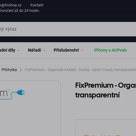
fo@fixshop.cz
Kontakt
oručení již do 24 hodin.
dní díly
Nářadí
Příslušenství
iPhony a AirPods
Příchytka
FixPremium - Organizér Kabelů - Svorky - Sada 5 kusů, transparentn
FixPremium - Organ
transparentní