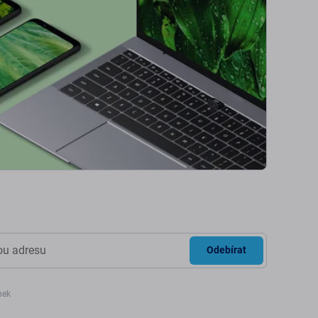
Odebírat
nek