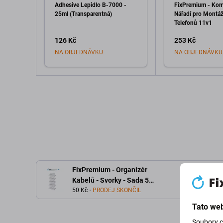
Adhesive Lepidlo B-7000 -
FixPremium - Kom
25ml (Transparentná)
Nářadí pro Montá
Telefonů 11v1
126 Kč
253 Kč
NA OBJEDNÁVKU
NA OBJEDNÁVKU
Přidat do košíku
Přidat d
FixPremium - Organizér
Kabelů - Svorky - Sada 5
kusů, transparentní
50 Kč
PRODEJ SKONČIL
Tato web
Soubory c