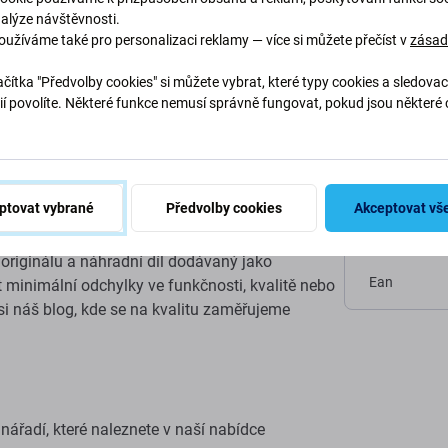
nalýze návštěvnosti.
ium
oužíváme také pro personalizaci reklamy — více si můžete přečíst v
zása
Specif
čítka "Předvolby cookies" si můžete vybrat, které typy cookies a sledovac
ií povolíte. Některé funkce nemusí správně fungovat, pokud jsou některé 
 a chcete si udržet pořádek na stole? Díky
Kategorie
.
Podkategori
ptovat vybrané
Předvolby cookies
Akceptovat vš
Čistá hmotno
ftermarket je vyroben podle stejných standardů,
i originálu a náhradní díl dodávaný jako
Ean
minimální odchylky ve funkčnosti, kvalitě nebo
e si náš blog, kde se na kvalitu zaměřujeme
ářadí, které naleznete v naší nabídce