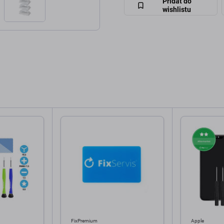
Přidat do
wishlistu
FixPremium
Apple