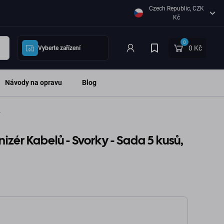
Czech Republic, CZK
Kč
0
0 Kč
Vyberte zařízení
Návody na opravu
Blog
í
izér Kabelů - Svorky - Sada 5 kusů,