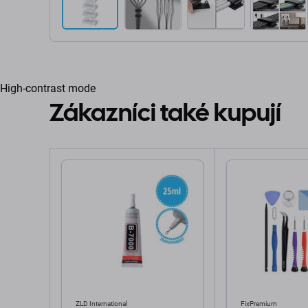
High-contrast mode
Zákazníci také kupují
ZLD International
FixPremium