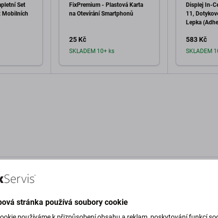
pletní Set
FixPremium - Plastová Karta
Displej In-C
ž Mobilních
na Otevírání Smartphonů
11, Dotykov
Lepka (Adhe
sklo, Nářadí
25 Kč
583 Kč
SKLADEM 10+ ks
SKLADEM 1
o košíku
Přidat do košíku
Při
Popis a specifikace
Doprava a vrácení
Rec
ová stránka používá soubory cookie
ookie používáme k přizpůsobení obsahu a reklam, poskytování funkcí soc