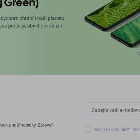
g Green)
abychom chránili naši planetu.
naše procesy, abychom snížili
inek z naší nabídky. Zároveň
Souhlas s odebíráním novi