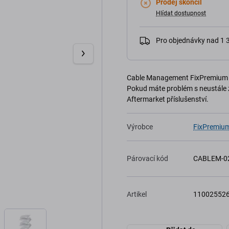
Prodej skončil
Hlídat dostupnost
Pro objednávky nad 1
Cable Management FixPremium - O
Pokud máte problém s neustále
Aftermarket příslušenství.
Výrobce
FixPremiu
Párovací kód
CABLEM-0
Artikel
11002552