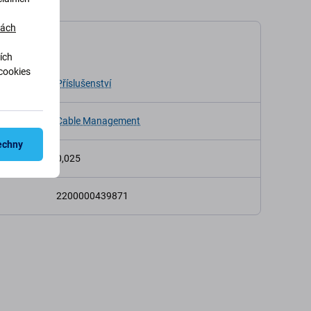
dách
ikace
ích
cookies
Příslušenství
e
Cable Management
echny
st (kg)
0,025
2200000439871