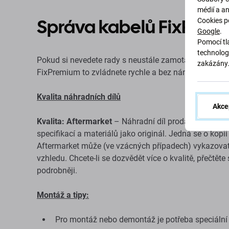
médií a a
Správa kabelů FixPrem
Cookies p
Google
.
Pomocí tla
technolog
Pokud si nevedete rady s neustále zamotanými kabely
zakázány
FixPremium to zvládnete rychle a bez námahy.
Kvalita náhradních dílů
Akce
Kvalita: Aftermarket
– Náhradní díl prodávaný jako A
specifikací a materiálů jako originál. Jedná se o kopi
Aftermarket může (ve vzácných případech) vykazovat 
vzhledu. Chcete-li se dozvědět více o kvalitě, přečtět
podrobněji.
Montáž a tipy:
Pro montáž nebo demontáž je potřeba speciální n