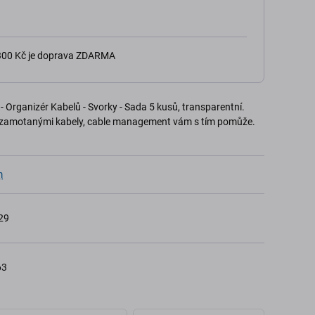
 300 Kč je doprava ZDARMA
rganizér Kabelů - Svorky - Sada 5 kusů, transparentní.
 zamotanými kabely, cable management vám s tím pomůže.
m
29
63