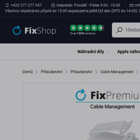
Přeskočit na hlavní obsah
+420 277 277 957
Helpdesk: Pondělí - Pátek 9:00 - 16:00
in
Všechny objednávky přijaté do 15:00 expedujeme ještě týž den (DPD do 14:00). D
Over
1000
reviews
Náhradní díly
Apple náhra
Domů
Příslušenství
Příslušenství
Cable Management