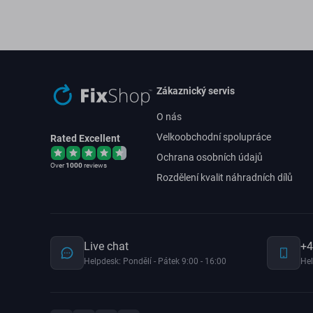
Zákaznický servis
O nás
Velkoobchodní spolupráce
Rated Excellent
Ochrana osobních údajů
Over
1000
reviews
Rozdělení kvalit náhradních dílů
Live chat
+4
Helpdesk: Pondělí - Pátek 9:00 - 16:00
Hel