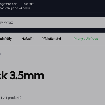
fo@fixshop.cz
Kontakt
oručení již do 24 hodin.
dní díly
Nářadí
Příslušenství
iPhony a AirPods
m
ck 3.5mm
1 z 1 produktů