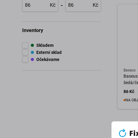
-
Kč
Kč
Inventory
Skladem
Externí sklad
Očekávame
Baseus
Baseus 
šedá/č
86 Kč
NA OB
D