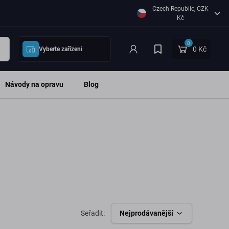
Czech Republic, CZK
Kč
0
0 Kč
Vyberte zařízení
Návody na opravu
Blog
Seřadit:
Nejprodávanější