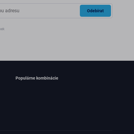
Odebírat
nek
Populárne kombinácie