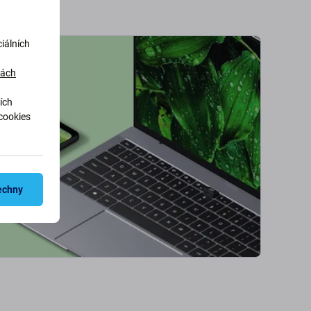
iálních
dách
ích
cookies
echny