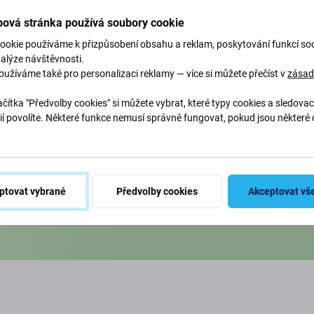
ová stránka používá soubory cookie
ookie používáme k přizpůsobení obsahu a reklam, poskytování funkcí soc
nalýze návštěvnosti.
oužíváme také pro personalizaci reklamy — více si můžete přečíst v
zása
g Green)
čítka "Předvolby cookies" si můžete vybrat, které typy cookies a sledovac
ií povolíte. Některé funkce nemusí správně fungovat, pokud jsou některé 
abychom chránili naši planetu.
.
naše procesy, abychom snížili
ptovat vybrané
Předvolby cookies
Akceptovat vš