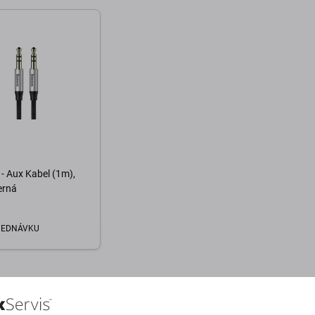
- Aux Kabel (1m),
erná
JEDNÁVKU
o košíku