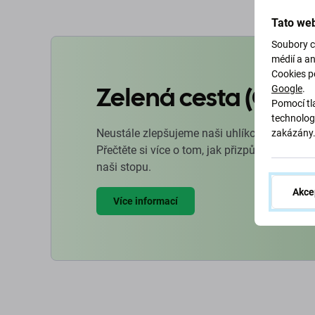
Tato web
Soubory c
médií a a
Cookies p
Zelená cesta (Goin
Google
.
Pomocí tla
technolog
Neustále zlepšujeme naši uhlíkovou stopu, 
zakázány
Přečtěte si více o tom, jak přizpůsobujeme 
naši stopu.
Akce
Více informací