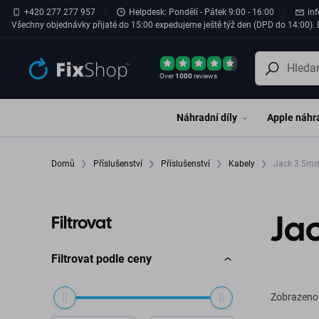
Přeskočit na hlavní obsah
+420 277 277 957
Helpdesk: Pondělí - Pátek 9:00 - 16:00
in
Všechny objednávky přijaté do 15:00 expedujeme ještě týž den (DPD do 14:00). D
Over
1000
reviews
Náhradní díly
Apple náhra
Domů
Příslušenství
Příslušenství
Kabely
Jack 3.5m
Ja
Filtrovat
Filtrovat podle ceny
Zobrazeno