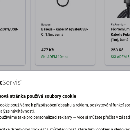
Baseus
FixPremium
agSafe/USB-
Baseus - Kabel MagSafe/USB-
FixPremium 
C, 1.5m, černá
Kabel s Fukn
(1m), černá
477 Kč
253 Kč
SKLADEM 10+ ks
SKLADEM 5 
o košíku
Přidat do košíku
Při
ová stránka používá soubory cookie
ookie používáme k přizpůsobení obsahu a reklam, poskytování funkcí soc
nalýze návštěvnosti.
oužíváme také pro personalizaci reklamy — více si můžete přečíst v
zása
Popis a specifikace
Doprava a vrácení
čítka "Předvolby cookies" si můžete vybrat, které typy cookies a sledovac