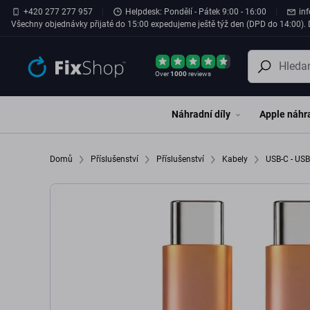
Přeskočit na hlavní obsah
+420 277 277 957
Helpdesk: Pondělí - Pátek 9:00 - 16:00
in
Všechny objednávky přijaté do 15:00 expedujeme ještě týž den (DPD do 14:00). D
Over
1000
reviews
Náhradní díly
Apple náhra
Domů
Příslušenství
Příslušenství
Kabely
USB-C - US