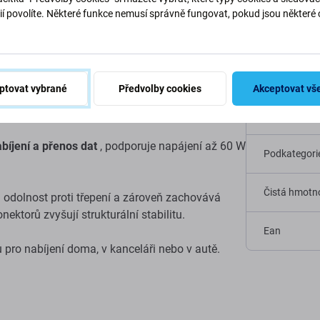
ií povolíte. Některé funkce nemusí správně fungovat, pokud jsou některé 
.
SB-C na USB-C PD
Specif
ptovat vybrané
Předvolby cookies
Akceptovat vš
Kategorie
abíjení a přenos dat
, podporuje napájení až 60 W
Podkategori
Čistá hmotno
 odolnost proti třepení a zároveň zachovává
nektorů zvyšují strukturální stabilitu.
Ean
u pro nabíjení doma, v kanceláři nebo v autě.