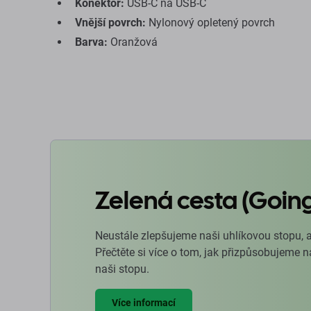
Konektor:
USB-C na USB-C
Vnější povrch:
Nylonový opletený povrch
Barva:
Oranžová
Zelená cesta (Goin
Neustále zlepšujeme naši uhlíkovou stopu, 
Přečtěte si více o tom, jak přizpůsobujeme 
naši stopu.
Více informací