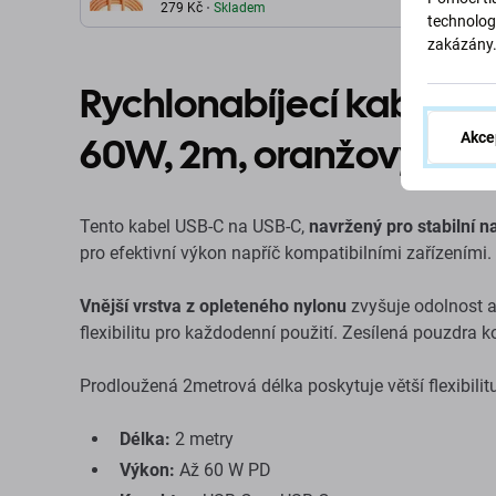
2 m, oranžový
279 Kč
Skladem
technolog
zakázány
Rychlonabíjecí kabel U
60W, 2m, oranžový
Akce
Tento kabel USB-C na USB-C,
navržený pro stabilní n
pro efektivní výkon napříč kompatibilními zařízeními.
Vnější vrstva z opleteného nylonu
zvyšuje odolnost a
flexibilitu pro každodenní použití. Zesílená pouzdra ko
Prodloužená 2metrová délka poskytuje větší flexibilit
Délka:
2 metry
Výkon:
Až 60 W PD