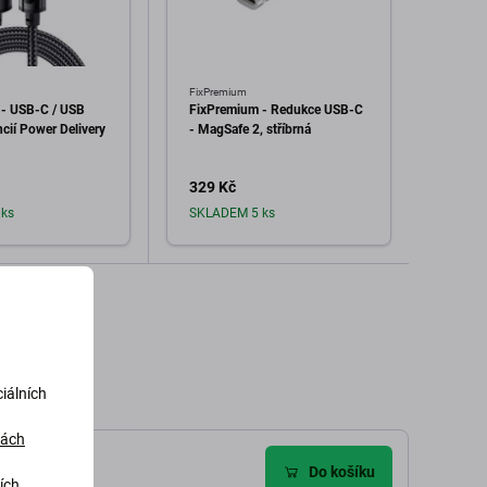
FixPremium
FixPre
- USB-C / USB
FixPremium - Redukce USB-C
FixPr
cií Power Delivery
- MagSafe 2, stříbrná
- MagS
329 Kč
482 
ks
SKLADEM 5 ks
Sklad
dat do košíku
Přidat do košíku
iálních
dách
Do košíku
ích