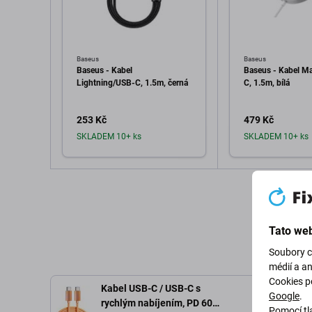
Baseus
Baseus
Baseus - Kabel
Baseus - Kabel M
Lightning/USB-C, 1.5m, černá
C, 1.5m, bílá
253 Kč
479 Kč
SKLADEM 10+ ks
SKLADEM 10+ ks
Přidat do košíku
Přidat d
Tato web
Soubory c
médií a a
Cookies p
Kabel USB-C / USB-C s
Google
.
rychlým nabíjením, PD 60W,
Pomocí tla