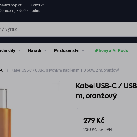
fo@fixshop.cz
Kontakt
oručení již do 24 hodin.
dní díly
Nářadí
Příslušenství
iPhony a AirPods
B-C
Kabel USB-C / USB-C s rychlým nabíjením, PD 60W, 2 m, oranžový
Kabel USB-C / USB
m, oranžový
279 Kč
230 Kč
bez DPH