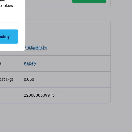
cookies
ikace
echny
Příslušenství
e
Kabely
st (kg)
0,050
2200000609915