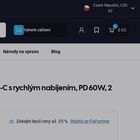
Czech Republic, CZK
Kč
0
0 Kč
Vyberte zařízení
Návody na opravu
Blog
-C s rychlým nabíjením, PD 60W, 2
Získejte lepší ceny až -25 %.
Staňte se FixPartner