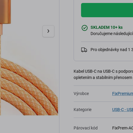
SKLADEM 10+ ks
Doručujeme následující
Pro objednávky nad 1
Kabel USB-C na USB-C s podporo
opletením a stabilním přenosem 
Výrobce
FixPremiu
Kategorie
USB-C - US
Párovací kód
FixPrem-A