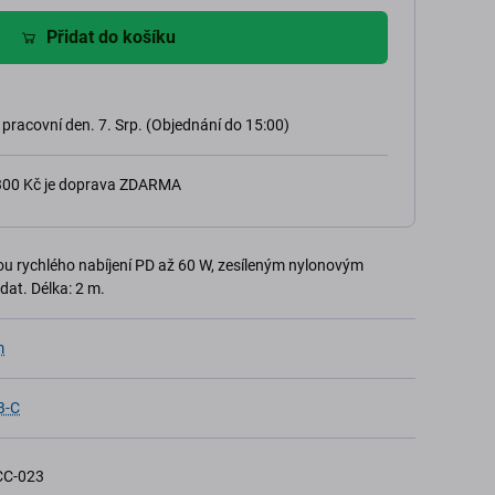
Přidat do košíku
 pracovní den. 7. Srp. (Objednání do 15:00)
 300 Kč je doprava ZDARMA
u rychlého nabíjení PD až 60 W, zesíleným nylonovým
dat. Délka: 2 m.
m
B-C
CC-023