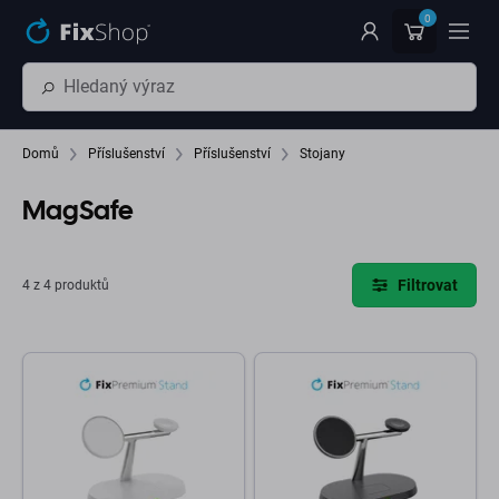
Přeskočit na hlavní obsah
0
Domů
Příslušenství
Příslušenství
Stojany
MagSafe
Filtrovat
4 z 4 produktů