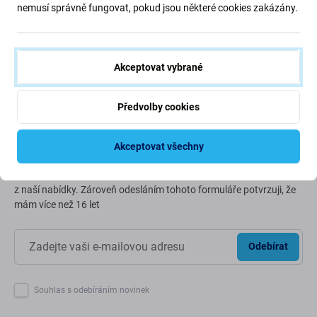
nemusí správně fungovat, pokud jsou některé cookies zakázány.
Neustále zlepšujeme naši uhlíkovou stopu, abychom
chránili naši planetu. Přečtěte si více o tom, jak
přizpůsobujeme naše procesy, abychom snížili naši stopu.
Akceptovat vybrané
Více informací
Předvolby cookies
Newsletter Fix
Akceptovat všechny
Přihlaste se na pravidelný odběr informací ohledně slev a novinek
z naší nabídky. Zároveň odesláním tohoto formuláře potvrzuji, že
mám více než 16 let
Odebírat
Souhlas s odebíráním novinek