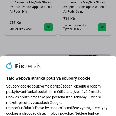
FixPremium - MagSafe Stojan
FixPremium - MagSafe Stojan
3v1 pro iPhone, Apple Watch a
3v1 pro iPhone, Apple Watch a
AirPods, bílá
AirPods, černá
761 Kč
761 Kč
OČEKÁVAME 2 ks,
NA OBJEDNÁVKU
(07.08.2026)
Tato webová stránka používá soubory cookie
Soubory cookie používáme k přizpůsobení obsahu a reklam,
poskytování funkcí sociálních médií a analýze návštěvnosti.
Cookies používáme také pro personalizaci reklamy — více si
můžete přečíst v
zásadách Google
.
Pomocí tlačítka "Předvolby cookies" si můžete vybrat, které typy
Zelená cesta (Going Green)
cookies a sledovacích technologií povolíte. Některé funkce