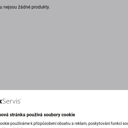
u nejsou žádné produkty.
ová stránka používá soubory cookie
g Green)
ookie používáme k přizpůsobení obsahu a reklam, poskytování funkcí soc