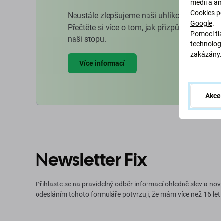
médií a a
Cookies p
Neustále zlepšujeme naši uhlíkovou stopu, 
Google
.
Přečtěte si více o tom, jak přizpůsobujeme 
Pomocí tla
naši stopu.
technolog
zakázány
Více informací
Akce
Newsletter Fix
Přihlaste se na pravidelný odběr informací ohledně slev a nov
odesláním tohoto formuláře potvrzuji, že mám více než 16 let