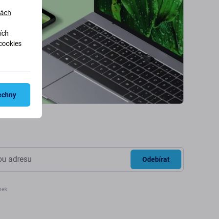
dách
ích
cookies
echny
Odebírat
nek