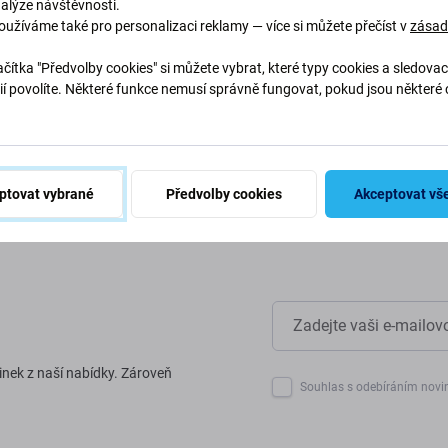
nalýze návštěvnosti.
oužíváme také pro personalizaci reklamy — více si můžete přečíst v
zása
abychom chránili naši planetu.
naše procesy, abychom snížili
čítka "Předvolby cookies" si můžete vybrat, které typy cookies a sledovac
ií povolíte. Některé funkce nemusí správně fungovat, pokud jsou některé 
.
ptovat vybrané
Předvolby cookies
Akceptovat vš
inek z naší nabídky. Zároveň
Souhlas s odebíráním novi