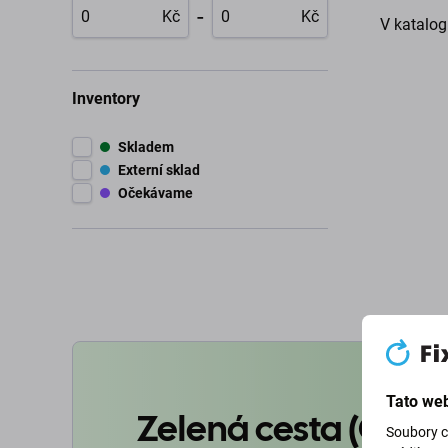
-
Kč
Kč
V katalog
Inventory
Skladem
Externí sklad
Očekávame
Tato web
Zelená cesta (Goin
Soubory c