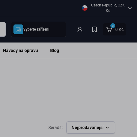
Czech Republic, CZK
Kč
0
0 Kč
Vyberte zařízení
Návody na opravu
Blog
Seřadit:
Nejprodávanější