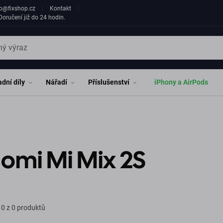
fo@fixshop.cz
Kontakt
oručení již do 24 hodin.
dní díly
Nářadí
Příslušenství
iPhony a AirPods
omi Mi Mix 2S
0 z 0 produktů