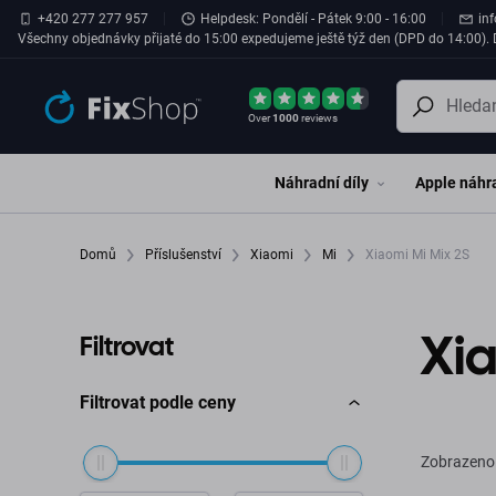
Přeskočit na hlavní obsah
+420 277 277 957
Helpdesk: Pondělí - Pátek 9:00 - 16:00
in
Všechny objednávky přijaté do 15:00 expedujeme ještě týž den (DPD do 14:00). D
Over
1000
reviews
Náhradní díly
Apple náhra
Domů
Příslušenství
Xiaomi
Mi
Xiaomi Mi Mix 2S
Xia
Filtrovat
Filtrovat podle ceny
Zobrazeno