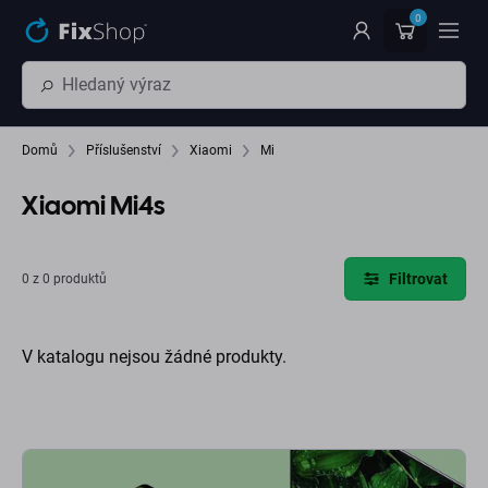
Přeskočit na hlavní obsah
0
Domů
Příslušenství
Xiaomi
Mi
Xiaomi Mi4s
Filtrovat
0 z 0 produktů
V katalogu nejsou žádné produkty.