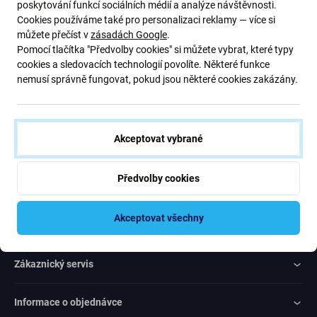
Přihlaste se na pravidelný odběr informací ohledně slev a novinek
poskytování funkcí sociálních médií a analýze návštěvnosti.
z naší nabídky. Zároveň odesláním tohoto formuláře potvrzuji, že
Cookies používáme také pro personalizaci reklamy — více si
mám více než 16 let
můžete přečíst v
zásadách Google
.
Pomocí tlačítka "Předvolby cookies" si můžete vybrat, které typy
cookies a sledovacích technologií povolíte. Některé funkce
Odebírat
nemusí správně fungovat, pokud jsou některé cookies zakázány.
Souhlas s odebíráním novinek
Akceptovat vybrané
Předvolby cookies
Rated Excellent
Akceptovat všechny
Over
1000
reviews
Zákaznický servis
Informace o objednávce