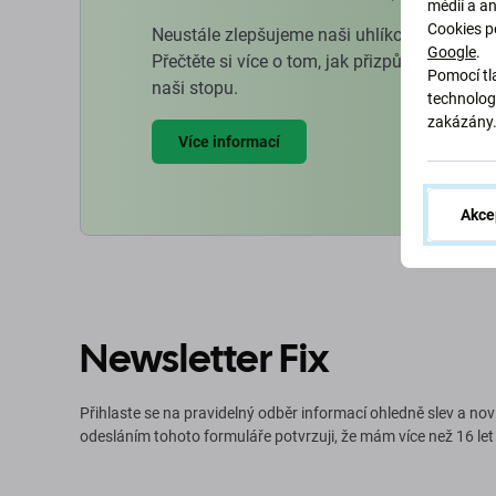
médií a a
Cookies p
Neustále zlepšujeme naši uhlíkovou stopu, 
Google
.
Přečtěte si více o tom, jak přizpůsobujeme 
Pomocí tla
naši stopu.
technolog
zakázány
Více informací
Akce
Newsletter Fix
Přihlaste se na pravidelný odběr informací ohledně slev a nov
odesláním tohoto formuláře potvrzuji, že mám více než 16 let