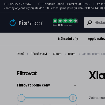
Přeskočit na hlavní obsah
+420 277 277 957
Helpdesk: Pondělí - Pátek 9:00 - 16:00
in
Všechny objednávky přijaté do 15:00 expedujeme ještě týž den (DPD do 14:00). D
Over
1000
reviews
Náhradní díly
Apple náhra
Domů
Příslušenství
Xiaomi
Redmi
Xiaomi Redmi 13
Xi
Filtrovat
Filtrovat podle ceny
Zobrazeno