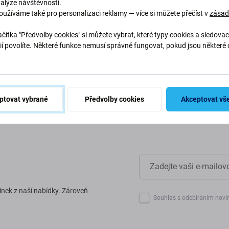
nalýze návštěvnosti.
oužíváme také pro personalizaci reklamy — více si můžete přečíst v
zása
abychom chránili naši planetu.
naše procesy, abychom snížili
čítka "Předvolby cookies" si můžete vybrat, které typy cookies a sledovac
ií povolíte. Některé funkce nemusí správně fungovat, pokud jsou některé 
.
ptovat vybrané
Předvolby cookies
Akceptovat vš
inek z naší nabídky. Zároveň
Souhlas s odebíráním novi