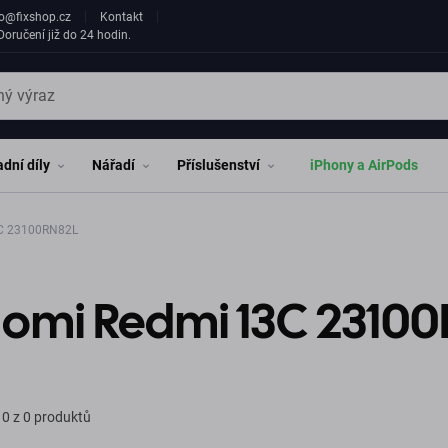
fo@fixshop.cz
Kontakt
oručení již do 24 hodin.
dní díly
Nářadí
Příslušenství
iPhony a AirPods
C 23100RN82L
aomi Redmi 13C 2310
0 z 0 produktů