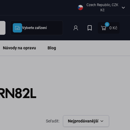
Czech Republic, CZK
Kč
0
0 Kč
Vyberte zařízení
Návody na opravu
Blog
0RN82L
Seřadit:
Nejprodávanější