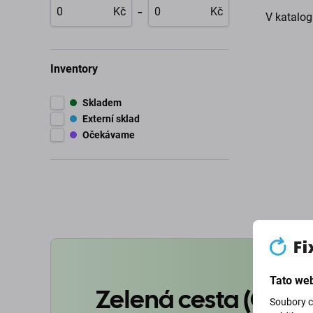
-
Kč
Kč
V katalog
Inventory
Skladem
Externí sklad
Očekávame
Tato web
Zelená cesta (Goin
Soubory c