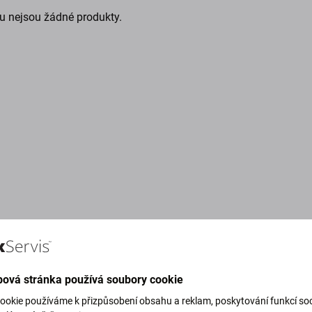
u nejsou žádné produkty.
ová stránka používá soubory cookie
g Green)
ookie používáme k přizpůsobení obsahu a reklam, poskytování funkcí soc