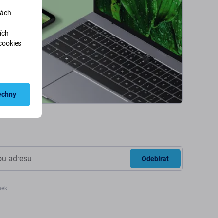
dách
ích
cookies
echny
Odebírat
nek