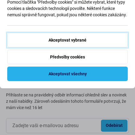
Pomocí tlačítka "Předvolby cookies" si můžete vybrat, které typy
cookies a sledovacích technologií povolíte. Některé funkce
nemusí správně fungovat, pokud jsou některé cookies zakázány.
Zelená cesta (Going Green)
Neustále zlepšujeme naši uhlíkovou stopu, abychom
chránili naši planetu. Přečtěte si více o tom, jak
Akceptovat vybrané
přizpůsobujeme naše procesy, abychom snížili naši stopu.
Více informací
Předvolby cookies
Akceptovat všechny
Newsletter Fix
Přihlaste se na pravidelný odběr informací ohledně slev a novinek
z naší nabídky. Zároveň odesláním tohoto formuláře potvrzuji, že
mám více než 16 let
Odebírat