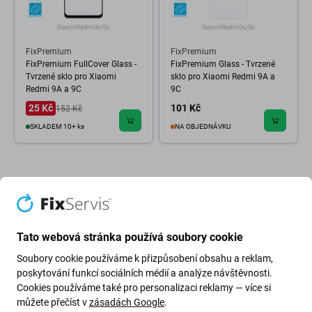
FixPremium
FixPremium
FixPremium FullCover Glass -
FixPremium Glass - Tvrzené
Tvrzené sklo pro Xiaomi
sklo pro Xiaomi Redmi 9A a
Redmi 9A a 9C
9C
25 Kč
101 Kč
152 Kč
SKLADEM 10+ ks
NA OBJEDNÁVKU
Tato webová stránka používá soubory cookie
Soubory cookie používáme k přizpůsobení obsahu a reklam,
poskytování funkcí sociálních médií a analýze návštěvnosti.
Cookies používáme také pro personalizaci reklamy — více si
můžete přečíst v
zásadách Google
.