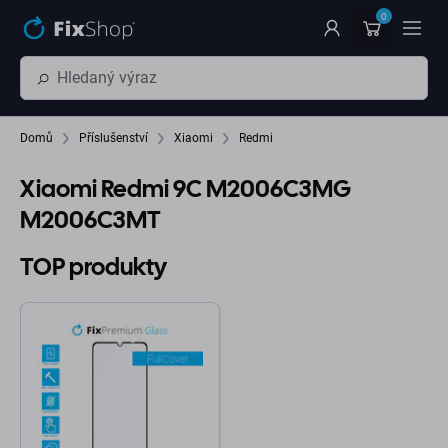
Přeskočit na hlavní obsah
0
Domů
Příslušenství
Xiaomi
Redmi
Xiaomi Redmi 9C M2006C3MG
M2006C3MT
TOP produkty