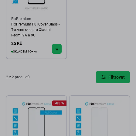
FixPremium
FixPremium FullCover Glass -
Tvrzené sklo pro Xiaomi
Redmi 9A a 9C
25 Kč
SKLADEM 10+ ks
Filtrovat
2 z 2 produktů
-83 %