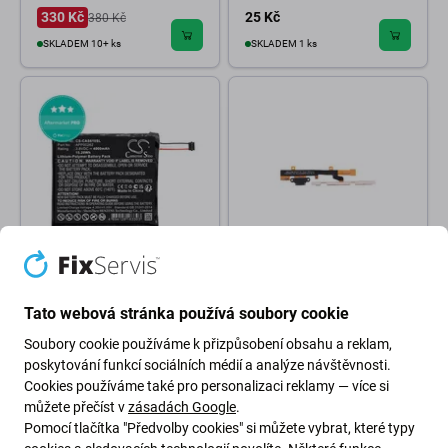
330 Kč
25 Kč
380 Kč
SKLADEM 10+ ks
SKLADEM 1 ks
Caterpillar
Caterpillar
Baterie pro CAT S61,
Caterpillar CAT S60 - Nabíjecí
Tato webová stránka používá soubory cookie
4000mAh, Li-Pol, 3.8V,
Konektor + Flex Kabel
APP00262, HQ
Soubory cookie používáme k přizpůsobení obsahu a reklam,
poskytování funkcí sociálních médií a analýze návštěvnosti.
558 Kč
279 Kč
Cookies používáme také pro personalizaci reklamy — více si
SKLADEM 2 ks
NA OBJEDNÁVKU
můžete přečíst v
zásadách Google
.
Pomocí tlačítka "Předvolby cookies" si můžete vybrat, které typy