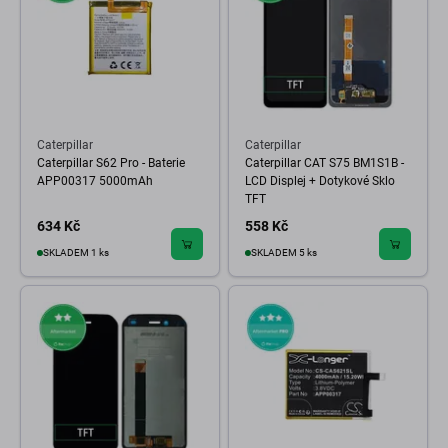
Caterpillar
Caterpillar
Caterpillar S62 Pro - Baterie
Caterpillar CAT S75 BM1S1B -
APP00317 5000mAh
LCD Displej + Dotykové Sklo
TFT
634 Kč
558 Kč
SKLADEM 1 ks
SKLADEM 5 ks