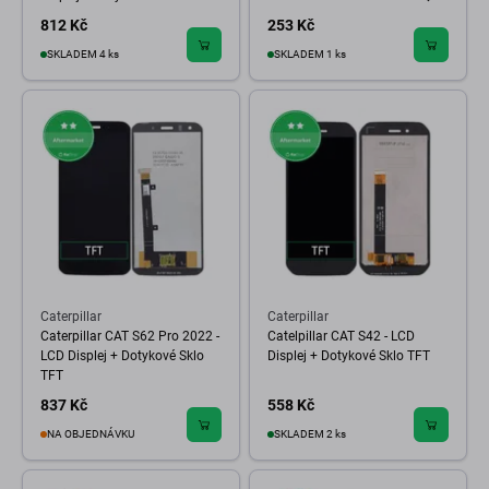
812 Kč
253 Kč
SKLADEM 4 ks
SKLADEM 1 ks
Caterpillar
Caterpillar
Caterpillar CAT S62 Pro 2022 -
Catelpillar CAT S42 - LCD
LCD Displej + Dotykové Sklo
Displej + Dotykové Sklo TFT
TFT
837 Kč
558 Kč
NA OBJEDNÁVKU
SKLADEM 2 ks