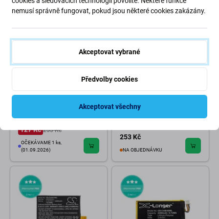
cookies a sledovacích technologií povolíte. Některé funkce
-50 %
nemusí správně fungovat, pokud jsou některé cookies zakázány.
Akceptovat vybrané
Předvolby cookies
Caterpillar
Caterpillar
Caterpillar CAT S50 - Baterie
Caterpillar CAT S52 - Nabíjecí
Akceptovat všechny
CUBA-BL-00-S50-000
Konektor + Flex Kabel
2600mAh HQ
127 Kč
253 Kč
253 Kč
OČEKÁVAME 1 ks,
(01.09.2026)
NA OBJEDNÁVKU