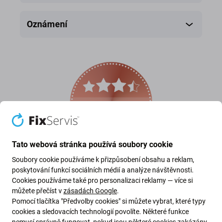
Oznámení
Tato webová stránka používá soubory cookie
Zrekonstruovaný
Soubory cookie používáme k přizpůsobení obsahu a reklam,
poskytování funkcí sociálních médií a analýze návštěvnosti.
Cookies používáme také pro personalizaci reklamy — více si
jsou originální díly, které byly převzaty z originálního
můžete přečíst v
zásadách Google
.
zařízení.
Pomocí tlačítka "Předvolby cookies" si můžete vybrat, které typy
cookies a sledovacích technologií povolíte. Některé funkce
Dotykový displej, rám nebo flex kabel byly
nemusí správně fungovat, pokud jsou některé cookies zakázány.