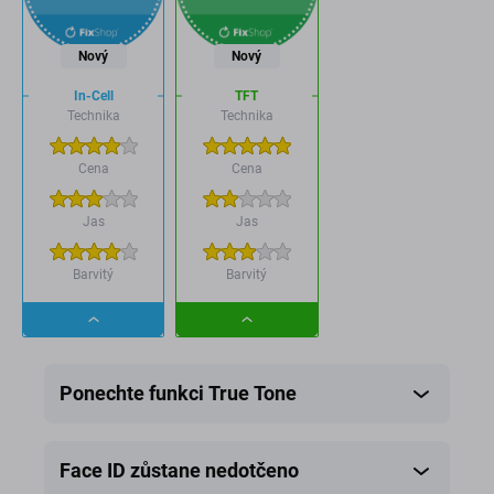
Nový
Nový
In-Cell
TFT
Technika
Technika
Cena
Cena
Jas
Jas
Barvitý
Barvitý
Dropdown
Dropdown
button
button
Ponechte funkci True Tone
Face ID zůstane nedotčeno