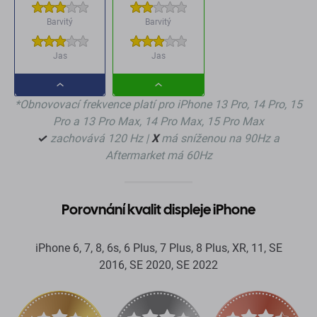
Barvitý
Barvitý
Jas
Jas
Dropdown
Dropdown
*Obnovovací frekvence platí pro iPhone 13 Pro, 14 Pro, 15
button
button
Pro a 13 Pro Max, 14 Pro Max, 15 Pro Max
✓
zachovává 120 Hz |
X
má sníženou na 90Hz a
Aftermarket má 60Hz
Porovnání kvalit displeje iPhone
iPhone 6, 7, 8, 6s, 6 Plus, 7 Plus, 8 Plus, XR, 11, SE
2016, SE 2020, SE 2022