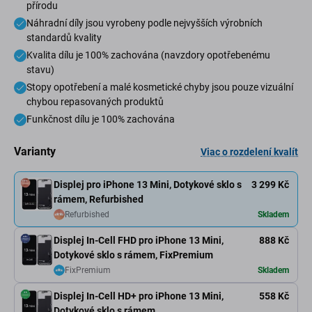
přírodu
Náhradní díly jsou vyrobeny podle nejvyšších výrobních
standardů kvality
Kvalita dílu je 100% zachována (navzdory opotřebenému
stavu)
Stopy opotřebení a malé kosmetické chyby jsou pouze vizuální
chybou repasovaných produktů
Funkčnost dílu je 100% zachována
Varianty
Viac o rozdelení kvalít
Displej pro iPhone 13 Mini, Dotykové sklo s
3 299 Kč
rámem, Refurbished
Refurbished
Skladem
Displej In-Cell FHD pro iPhone 13 Mini,
888 Kč
Dotykové sklo s rámem, FixPremium
FixPremium
Skladem
Displej In-Cell HD+ pro iPhone 13 Mini,
558 Kč
Dotykové sklo s rámem