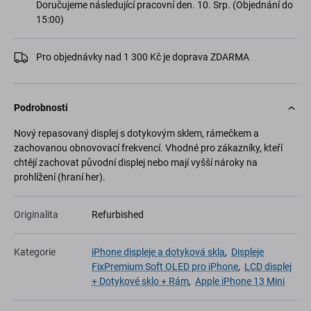
Doručujeme následující pracovní den. 10. Srp. (Objednání do
15:00)
Pro objednávky nad 1 300 Kč je doprava ZDARMA
Podrobnosti
Nový repasovaný displej s dotykovým sklem, rámečkem a
zachovanou obnovovací frekvencí. Vhodné pro zákazníky, kteří
chtějí zachovat původní displej nebo mají vyšší nároky na
prohlížení (hraní her).
Originalita
Refurbished
Kategorie
iPhone displeje a dotyková skla
,
Displeje
FixPremium Soft OLED pro iPhone
,
LCD displej
+ Dotykové sklo + Rám
,
Apple iPhone 13 Mini