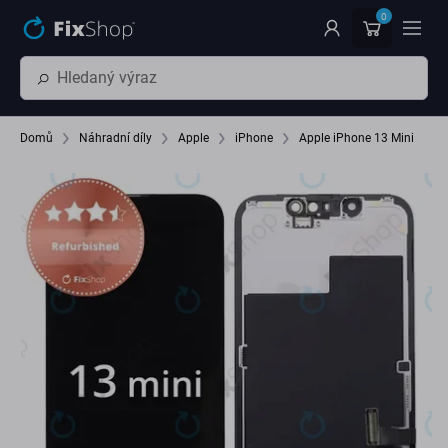
Přeskočit na hlavní obsah
0
Domů
Náhradní díly
Apple
iPhone
Apple iPhone 13 Mini