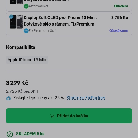
Aftermarket
Skladem
Displej Soft OLED pro iPhone 13 Mini,
3 756 Kč
Dotykové sklo s rámem, FixPremium
FixPremium Soft
Očekávame
Kompatibilita
Apple iPhone 13 Mini
3 299 Kč
2 726 Kč
bez DPH
Získejte lepší ceny až -25 %.
Staňte se FixPartner
Přidat do košíku
SKLADEM 5 ks