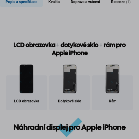
Popis a specifikace
Kvalita
Doprava a vrácení
Recenze (1)
LCD obrazovka
+
dotykové sklo
+
rám pro
Apple iPhone
LCD obrazovka
Dotykové sklo
Rám
Náhradní displej pro Apple iPhone