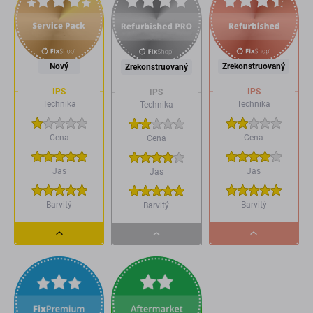
Nový
Zrekonstruovaný
Zrekonstruovaný
IPS
IPS
IPS
Technika
Technika
Technika
Cena
Cena
Cena
Jas
Jas
Jas
Barvitý
Barvitý
Barvitý
Dropdown
Dropdown
Dropdown
button
button
button