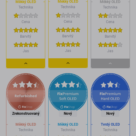
Měkký OLED
Měkký OLED
Měkký OLED
Technika
Technika
Technika
Cena
Cena
Cena
Barvitý
Barvitý
Barvitý
Jas
Jas
Jas
Dropdown
Dropdown
Dropdown
button
button
button
Zrekonstruovaný
Nový
Nový
Měkký OLED
Měkký OLED
Tvrdý OLED
Technika
Technika
Technika