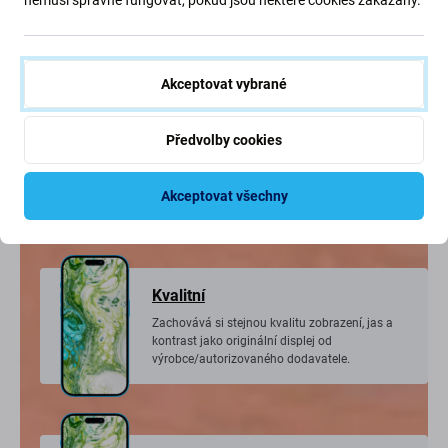
nahrazeny novými,
sice ne originální, ale vyrobené v nejvyšší kvalitě a
podobnosti s originálem.
Akceptovat vybrané
Předvolby cookies
Oznámení
Po výměně displeje se na obrazovce objeví
zpráva „Důležitá zpráva nebo Neznámé díly“.
Akceptovat všechny
Kvalitní
Zachovává si stejnou kvalitu zobrazení, jas a
kontrast jako originální displej od
výrobce/autorizovaného dodavatele.