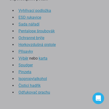
Vyhřívací podložka
ESD rukavice
Sada nářadí
Pentalope šroubovák
Ochranné brýle
Horkovzdušná pistole
Přísavky
Výběr
nebo
karta
Spudger
Pinzeta
Isopropylalkohol
Čisticí hadřík
Odfukovač prachu