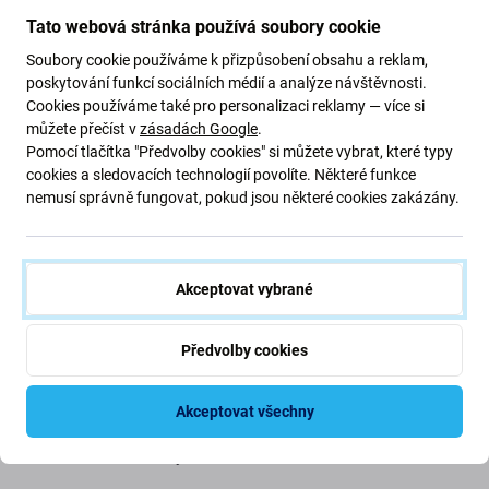
Tato webová stránka používá soubory cookie
Popis a specifikace
Kvalita
Doprava a vrácení
Soubory cookie používáme k přizpůsobení obsahu a reklam,
poskytování funkcí sociálních médií a analýze návštěvnosti.
Cookies používáme také pro personalizaci reklamy — více si
Slot SIM pro Apple iPhone 16
můžete přečíst v
zásadách Google
.
Pomocí tlačítka "Předvolby cookies" si můžete vybrat, které typy
cookies a sledovacích technologií povolíte. Některé funkce
Ztratili jste nebo poškodili
přihrádku SIM
na vašem
nemusí správně fungovat, pokud jsou některé cookies zakázány.
zařízení Apple iPhone 16 ? Tento náhradní slot pro SIM
kartu je přesně to, co potřebujete k obnovení plné
konektivity a opětovnému správnému fungování zařízení.
Akceptovat vybrané
Kvalita náhradních dílů
Předvolby cookies
Náhradní díl prodávaný jako
Aftermarket
vyrábí třetí
strana, nikoli přímo výrobce zařízení. Toto je kopie
Akceptovat všechny
originálu a náhradní díl dodávaný jako aftermarket může
mít minimální rozdíly ve funkčnosti, kvalitě nebo vzhledu.