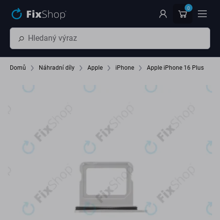
Přeskočit na hlavní obsah
0
Domů
Náhradní díly
Apple
iPhone
Apple iPhone 16 Plus