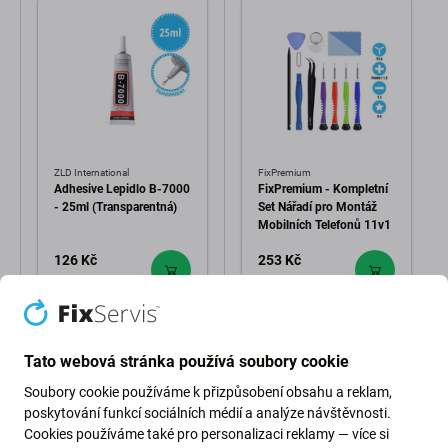
ZLD International
FixPremium
Adhesive Lepidlo B-7000
FixPremium - Kompletní
- 25ml (Transparentná)
Set Nářadí pro Montáž
Mobilních Telefonů 11v1
126 Kč
253 Kč
NA
NA
OBJEDNÁVKU
OBJEDNÁVKU
Tato webová stránka používá soubory cookie
Soubory cookie používáme k přizpůsobení obsahu a reklam,
poskytování funkcí sociálních médií a analýze návštěvnosti.
Cookies používáme také pro personalizaci reklamy — více si