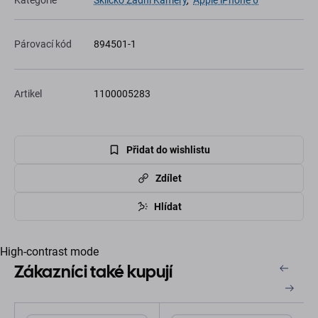
Kategorie
Sklíčko Zadní Kamery
,
Apple iPhone 6
Párovací kód
894501-1
Artikel
1100005283
Přidat do wishlistu
Zdílet
Hlídat
High-contrast mode
Zákazníci také kupují