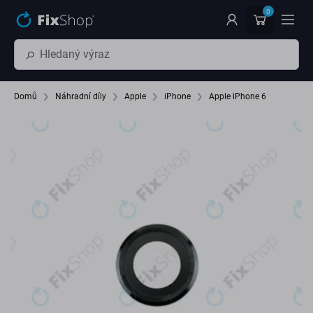
Přeskočit na hlavní obsah
0
Domů
Náhradní díly
Apple
iPhone
Apple iPhone 6