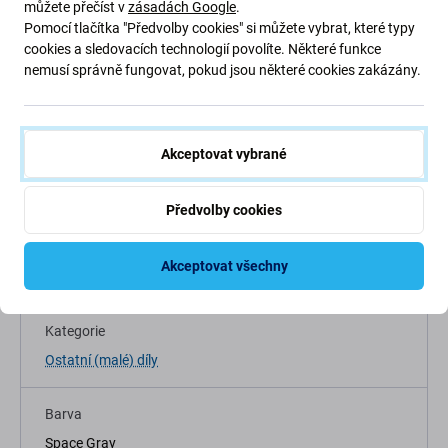
můžete přečíst v
zásadách Google
.
Pomocí tlačítka "Předvolby cookies" si můžete vybrat, které typy
cookies a sledovacích technologií povolíte. Některé funkce
Popis a specifikace
Kvalita
Doprava a vrácení
nemusí správně fungovat, pokud jsou některé cookies zakázány.
Akceptovat vybrané
Specifikace
Předvolby cookies
Typ zařízení
Akceptovat všechny
Náhradní díl na mobilní telefon
Kategorie
Ostatní (malé) díly
Barva
Space Gray