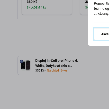
380 Kč
380 Kč
Pomocí tla
SKLADEM 4 ks
SKLADEM 5 ks
technolog
zakázány
Přidat do košíku
Přidat d
Akce
Displej In-Cell pro iPhone 6,
White, Dotykové sklo s
rámem, FixPremium
355 Kč
Na objednávku