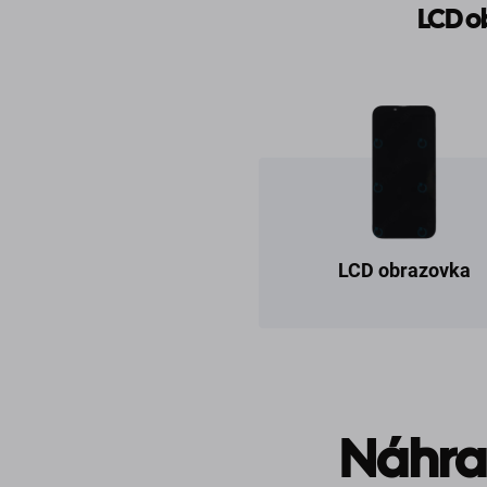
LCD o
LCD obrazovka
Náhrad