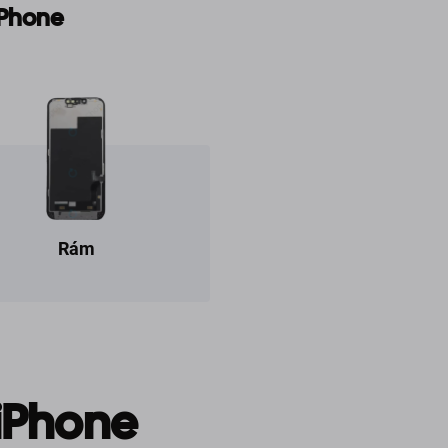
iPhone
Rám
 iPhone