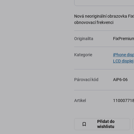
Nová neoriginální obrazovka Fix
obnovovací frekvenci
Originalita
FixPremiu
Kategorie
iPhone disp
LCD disple
Párovací kód
AiP6-06
Artikel
11000771
Přidat do
wishlistu