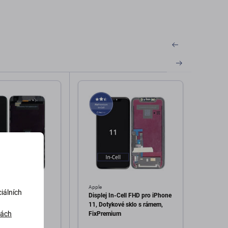
Apple
Apple
iálních
iPhone 6, Black,
Displej In-Cell FHD pro iPhone
Disple
lo s rámem
11, Dotykové sklo s rámem,
13, Do
dách
FixPremium
FixPr