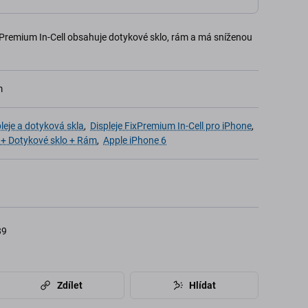
Premium In-Cell obsahuje dotykové sklo, rám a má sníženou
m
leje a dotyková skla
,
Displeje FixPremium In-Cell pro iPhone
,
j + Dotykové sklo + Rám
,
Apple iPhone 6
89
Zdílet
Hlídat