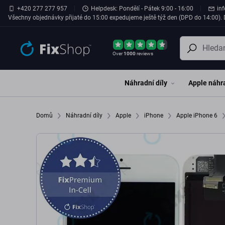
Přeskočit na hlavní obsah
+420 277 277 957
Helpdesk: Pondělí - Pátek 9:00 - 16:00
in
Všechny objednávky přijaté do 15:00 expedujeme ještě týž den (DPD do 14:00). D
Over
1000
reviews
Náhradní díly
Apple náhra
Domů
Náhradní díly
Apple
iPhone
Apple iPhone 6