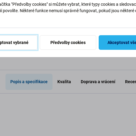
279 Kč
254 Kč
čítka "Předvolby cookies" si můžete vybrat, které typy cookies a sledovac
SKLADEM 10+ ks
SKLADEM 1
ií povolíte. Některé funkce nemusí správně fungovat, pokud jsou některé 
.
o košíku
Přidat do košíku
Při
ptovat vybrané
Předvolby cookies
Akceptovat vš
Popis a specifikace
Kvalita
Doprava a vrácení
Recen