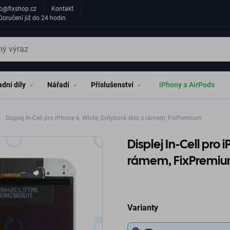
fo@fixshop.cz
Kontakt
oručení již do 24 hodin.
dní díly
Nářadí
Příslušenství
iPhony a AirPods
Displej In-Cell pro iPhone 6, White, Dotykové sklo s rámem, FixPremium
Displej In-Cell pro
rámem, FixPremi
Varianty