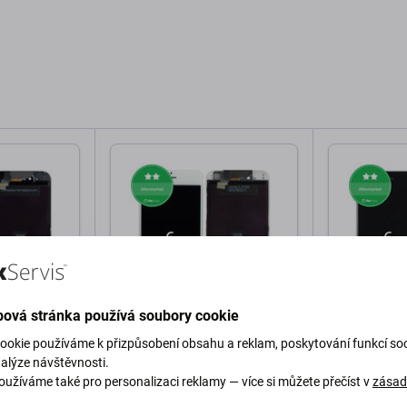
ová stránka používá soubory cookie
Apple
Apple
ookie používáme k přizpůsobení obsahu a reklam, poskytování funkcí soc
 6, Black,
Displej pro iPhone 6, White,
Displej pro 
nalýze návštěvnosti.
ámem,
Dotykové sklo s rámem
Dotykové sk
oužíváme také pro personalizaci reklamy — více si můžete přečíst v
zása