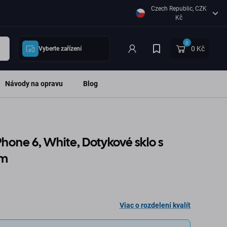
Czech Republic, CZK
Kč
0
0 Kč
Vyberte zařízení
Návody na opravu
Blog
 iPhone 6, White, Dotykové sklo s
um
Viac o rozdelení kvalít