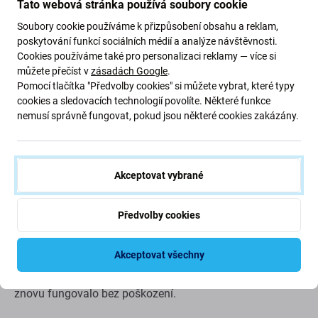
Tato webová stránka používá soubory cookie
Soubory cookie používáme k přizpůsobení obsahu a reklam,
poskytování funkcí sociálních médií a analýze návštěvnosti.
Cookies používáme také pro personalizaci reklamy — více si
můžete přečíst v
zásadách Google
.
Pomocí tlačítka "Předvolby cookies" si můžete vybrat, které typy
cookies a sledovacích technologií povolíte. Některé funkce
nemusí správně fungovat, pokud jsou některé cookies zakázány.
Popis a specifikace
Kvalita
Doprava a vrácení
Akceptovat vybrané
Tlačítko Domů + Flex kabel pro Apple
iPhone 8
Předvolby cookies
Akceptovat všechny
Pokud tlačítko na vašem zařízení Apple iPhone 8
nefunguje, je to díl, který potřebujete, aby vaše zařízení
znovu fungovalo bez poškození.