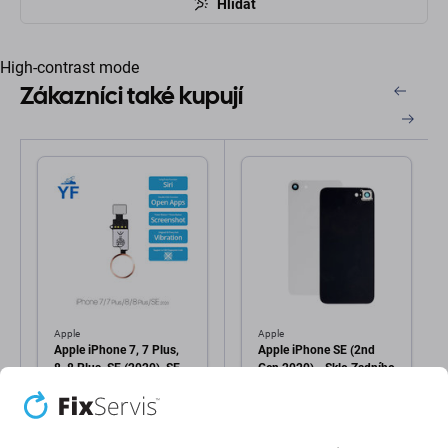
Hlídat
High-contrast mode
Zákazníci také kupují
Apple
Apple
Apple iPhone 7, 7 Plus,
Apple iPhone SE (2nd
8, 8 Plus, SE (2020), SE
Gen 2020) - Sklo Zadního
(2022) - Tlačítko Domů
Housingu + Sklíčko Zadní
YF (Rose Gold)
Kamery (White)
76 Kč
126 Kč
SKLADEM 7 ks
SKLADEM 2 ks