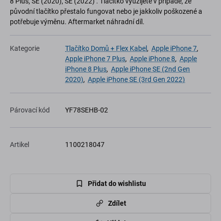
8 Plus, SE (2020), SE (2022) . Tlačítko využijete v případě, že
původní tlačítko přestalo fungovat nebo je jakkoliv poškozené a
potřebuje výměnu. Aftermarket náhradní díl.
Kategorie
Tlačítko Domů + Flex Kabel
,
Apple iPhone 7
,
Apple iPhone 7 Plus
,
Apple iPhone 8
,
Apple
iPhone 8 Plus
,
Apple iPhone SE (2nd Gen
2020)
,
Apple iPhone SE (3rd Gen 2022)
Párovací kód
YF78SEHB-02
Artikel
1100218047
Přidat do wishlistu
Zdílet