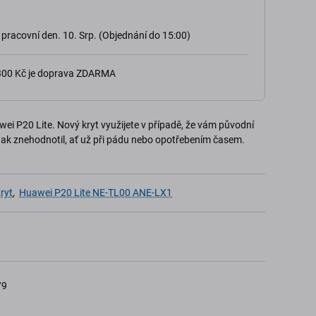
 pracovní den. 10. Srp. (Objednání do 15:00)
 300 Kč je doprava ZDARMA
ei P20 Lite. Nový kryt využijete v případě, že vám původní
inak znehodnotil, ať už při pádu nebo opotřebením časem.
ryt
,
Huawei P20 Lite NE-TL00 ANE-LX1
79