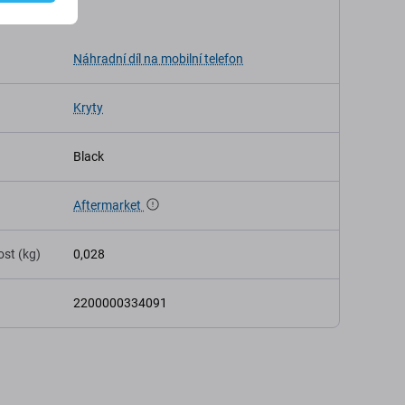
ikace
Náhradní díl na mobilní telefon
Kryty
Black
Aftermarket
st (kg)
0,028
2200000334091