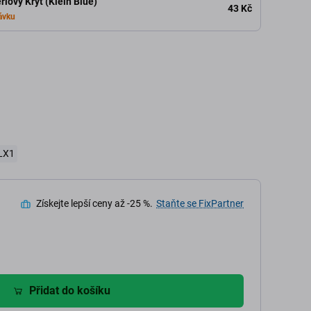
riový Kryt (Klein Blue)
43 Kč
ávku
LX1
Získejte lepší ceny až -25 %.
Staňte se FixPartner
Přidat do košíku