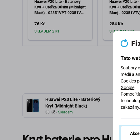
Huawei P20 Lite - Bateriový
Huawei P20 Lite -
Kryt + Čtečka Otisku (Midnight
Kryt + Čtečka Otis
Black) - 02351VPT, 02351VNT
Blue) - 02351VT
Genuine Service Pack
Genuine Service P
76 Kč
284 Kč
SKLADEM 2 ks
SKLADEM 1 ks
Přidat do košíku
Přidat d
Tato web
Soubory c
médií a a
Cookies p
Google
.
Pomocí tla
Huawei P20 Lite - Bateriový
technolog
Kryt (Midnight Black)
zakázány
38 Kč
Skladem
Akce
Kryt baterie pro Huawei