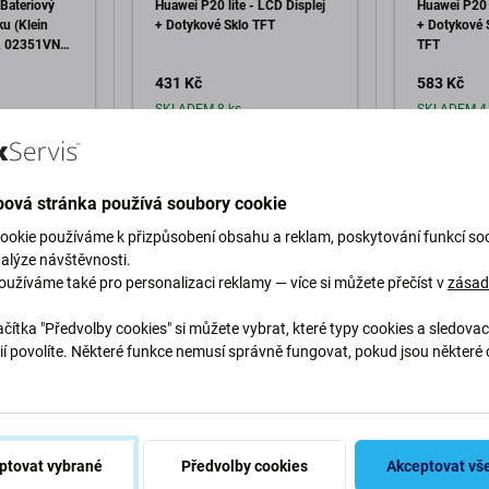
 Bateriový
Huawei P20 lite - LCD Displej
Huawei P20 l
ku (Klein
+ Dotykové Sklo TFT
+ Dotykové 
V, 02351VNU
TFT
ack
431 Kč
583 Kč
SKLADEM 8 ks
SKLADEM 4 
o košíku
Přidat do košíku
Při
ová stránka používá soubory cookie
ookie používáme k přizpůsobení obsahu a reklam, poskytování funkcí soc
nalýze návštěvnosti.
oužíváme také pro personalizaci reklamy — více si můžete přečíst v
zása
čítka "Předvolby cookies" si můžete vybrat, které typy cookies a sledovac
ií povolíte. Některé funkce nemusí správně fungovat, pokud jsou některé 
Popis a specifikace
Kvalita
Doprava a vrácení
.
ptovat vybrané
Předvolby cookies
Akceptovat vš
 P20 Lite NE-TL00