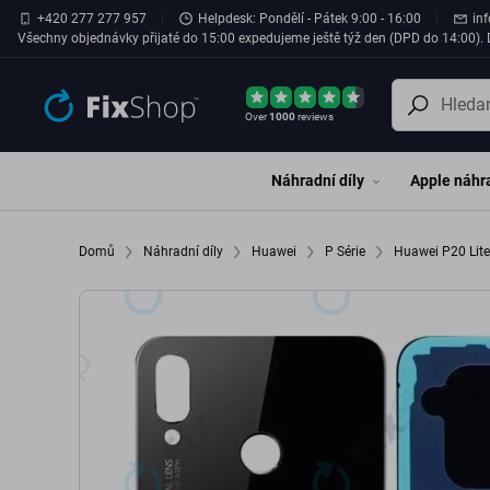
Přeskočit na hlavní obsah
+420 277 277 957
Helpdesk: Pondělí - Pátek 9:00 - 16:00
in
Všechny objednávky přijaté do 15:00 expedujeme ještě týž den (DPD do 14:00). D
Over
1000
reviews
Náhradní díly
Apple náhra
Domů
Náhradní díly
Huawei
P Série
Huawei P20 Lit