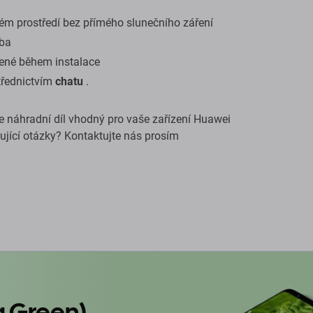
ém prostředí bez přímého slunečního záření
oba
ené během instalace
třednictvím
chatu
.
ste náhradní díl vhodný pro vaše zařízení Huawei
jící otázky? Kontaktujte nás prosím
g Green)