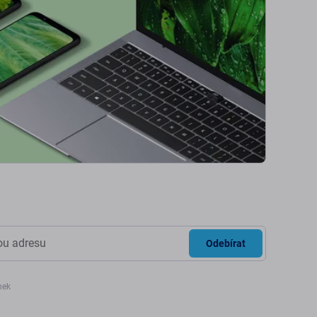
Odebírat
nek