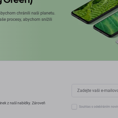
abychom chránili naši planetu.
naše procesy, abychom snížili
inek z naší nabídky. Zároveň
Souhlas s odebíráním novi