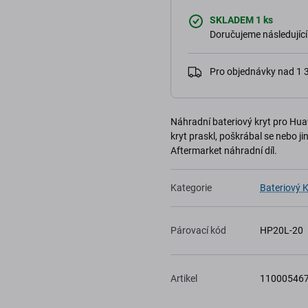
SKLADEM 1 ks
Doručujeme následující
Pro objednávky nad 1
Náhradní bateriový kryt pro Huaw
kryt praskl, poškrábal se nebo j
Aftermarket náhradní díl.
Kategorie
Bateriový K
Párovací kód
HP20L-20
Artikel
11000546