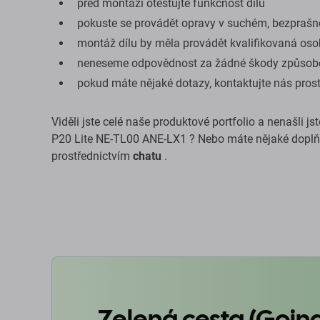
před montáží otestujte funkčnost dílu
pokuste se provádět opravy v suchém, bezprašn
montáž dílu by měla provádět kvalifikovaná os
neneseme odpovědnost za žádné škody způsob
pokud máte nějaké dotazy, kontaktujte nás pros
Viděli jste celé naše produktové portfolio a nenašli j
P20 Lite NE-TL00 ANE-LX1 ? Nebo máte nějaké doplňu
prostřednictvím
chatu
.
Zelená cesta (Goin