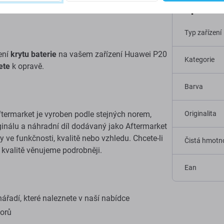
Specif
Typ zařízení
ení
krytu baterie
na vašem zařízení Huawei P20
Kategorie
ete
k opravě.
Barva
ftermarket je vyroben podle stejných norem,
Originalita
riginálu a náhradní díl dodávaný jako Aftermarket
ve funkčnosti, kvalitě nebo vzhledu. Chcete-li
Čistá hmotno
e kvalitě věnujeme podrobněji.
Ean
ářadí, které naleznete v naší nabídce
torů