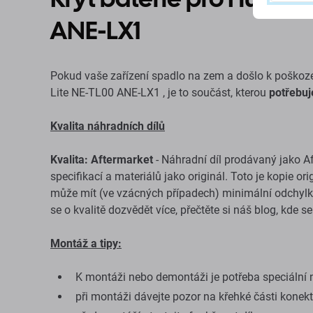
ANE-LX1
Pokud vaše zařízení spadlo na zem a došlo k poškoz
Lite NE-TL00 ANE-LX1 , je to součást, kterou
potřebuj
Kvalita náhradních dílů
Kvalita: Aftermarket
- Náhradní díl prodávaný jako A
specifikací a materiálů jako originál. Toto je kopie o
může mít (ve vzácných případech) minimální odchylky 
se o kvalitě dozvědět více, přečtěte si náš blog, kde s
Montáž a tipy:
K montáži nebo demontáži je potřeba speciální n
při montáži dávejte pozor na křehké části konek