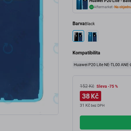
Huawei P20 Lite - Bate
Aftermarket
Na objedn
Barva
Black
Kompatibilita
Huawei P20 Lite NE-TL00 ANE-
152 Kč
Sleva -75 %
38 Kč
31 Kč
bez DPH