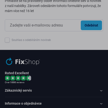
Přihlaste se na pravidelný odběr informací ohledně slev a novinek
z naší nabídky. Zároveň odesláním tohoto formuláře potvrzuji, že
mám více než 16 let
Odebírat
Souhlas s odebíráním novinek
Rated Excellent
Over
1000
reviews
Zákaznický servis
Informace o objednávce