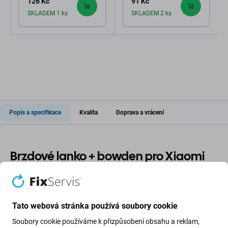
126 Kč
91 Kč
SKLADEM 1 ks
SKLADEM 2 ks
Popis a specifikace
Kvalita
Doprava a vrácení
Brzdové lanko + bowden pro Xiaomi
Mi Electric Scooter Pro, Pro 2
Pokud vaše
elektrická koloběžka Xiaomi Mi Electric
Tato webová stránka používá soubory cookie
Scooter Pro, Pro 2
špatně brzdí
nebo potřebujete upgrade
Soubory cookie používáme k přizpůsobení obsahu a reklam,
pro lepší
kontrolu rychlosti
, je toto
brzdové lanko