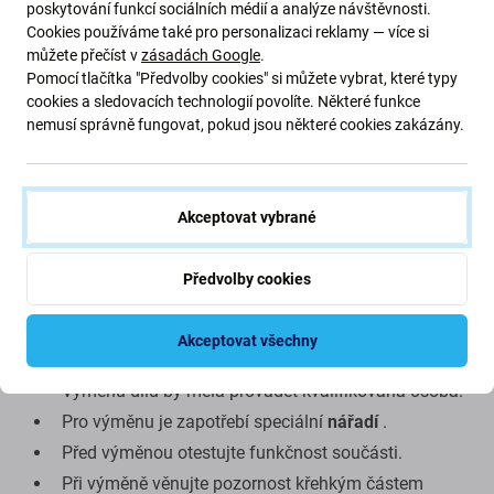
poskytování funkcí sociálních médií a analýze návštěvnosti.
perfektní náhradou. Je navrženo pro obnovení
Cookies používáme také pro personalizaci reklamy — více si
optimálního brzdného výkonu
, zajišťuje rychlé a
můžete přečíst v
zásadách Google
.
spolehlivé nastavení rychlosti a vrací vaši koloběžku zpět
Pomocí tlačítka "Předvolby cookies" si můžete vybrat, které typy
do
plné funkčnosti
.
cookies a sledovacích technologií povolíte. Některé funkce
nemusí správně fungovat, pokud jsou některé cookies zakázány.
Kvalita náhradních dílů
Náhradní díly
pro aftermarket
jsou vyráběny třetí stranou,
Akceptovat vybrané
nikoli přímo výrobcem zařízení. Jedná se o kopii originálu
a náhradní díl dodaný jako aftermarket se může
Předvolby cookies
minimálně lišit ve funkčnosti, kvalitě nebo vzhledu.
Tipy před výměnou:
Akceptovat všechny
Výměnu dílů by měla provádět kvalifikovaná osoba.
Pro výměnu je zapotřebí speciální
nářadí
.
Před výměnou otestujte funkčnost součásti.
Při výměně věnujte pozornost křehkým částem