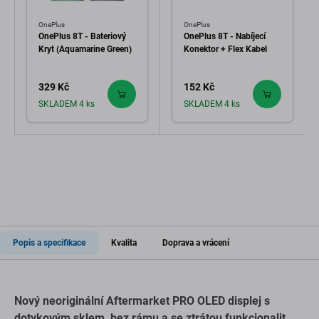
OnePlus
OnePlus
OnePlus 8T - Bateriový
OnePlus 8T - Nabíjecí
Kryt (Aquamarine Green)
Konektor + Flex Kabel
329 Kč
152 Kč
SKLADEM 4 ks
SKLADEM 4 ks
Popis a specifikace
Kvalita
Doprava a vrácení
Nový neoriginální Aftermarket PRO OLED displej s
dotykovým sklem, bez rámu a se ztrátou funkcionalit.