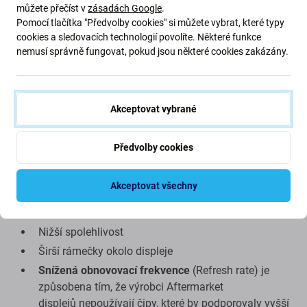
můžete přečíst v
zásadách Google
.
přiblížení a osvětlení
Pomocí tlačítka "Předvolby cookies" si můžete vybrat, které typy
Lepší pozorovací úhly než u Aftermarket TFT
cookies a sledovacích technologií povolíte. Některé funkce
displeje
nemusí správně fungovat, pokud jsou některé cookies zakázány.
Lepší jas a kontrast než u Aftermarket TFT displeje
Podporuje Always On displej
Nižší spotřeba baterie Aftermarket TFT displejem
Akceptovat vybrané
Nízká cena
Předvolby cookies
Nevýhody:
Akceptovat všechny
Snížený jas
Nižší rozlišení
Nižší spolehlivost
Širší rámečky okolo displeje
Snížená obnovovací frekvence
(Refresh rate) je
způsobena tím, že výrobci Aftermarket
displejů nepoužívají čipy, které by podporovaly vyšší