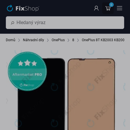
Přeskočit na hlavní obsah
0
Domů
Náhradní díly
OnePlus
8
OnePlus 8T KB2003 KB2005