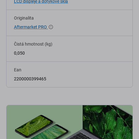
LCD displeje a dotykové skla
Originalita
Aftermarket PRO
Čistá hmotnost (kg)
0,050
Ean
2200000399465