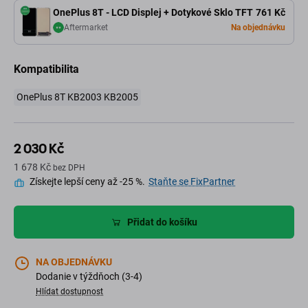
OnePlus 8T - LCD Displej + Dotykové Sklo TFT
761 Kč
Aftermarket
Na objednávku
Kompatibilita
OnePlus 8T KB2003 KB2005
2 030 Kč
1 678 Kč
bez DPH
Získejte lepší ceny až -25 %.
Staňte se FixPartner
Přidat do košíku
NA OBJEDNÁVKU
Dodanie v týždňoch (3-4)
Hlídat dostupnost