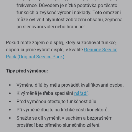
frekvence. Důvodem je nízká poptávka po těchto
funkcích a zvýšené výrobní náklady. Toto omezení
může ovlivnit plynulost zobrazení obsahu, zejména
při sledování videí nebo hraní her.
Pokud máte zájem o displej, který si zachoval funkce,
doporučujeme vybrat displej v kvalitě
Genuine Service
Pack (Original Service Pack)
.
Tipy před výměnou:
Výměnu dílů by měla provádět kvalifikovaná osoba.
K výměně je třeba speciální
nářadí
.
Před výměnou otestujte funkčnost dílu.
Při výměně dbejte na křehké části konektorů.
Snažte se díl vyměnit v suchém a bezprašném
prostředí bez přímého slunečního záření.