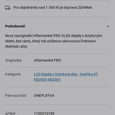
Pro objednávky nad 1 300 Kč je doprava ZDARMA
Podrobnosti
Nový neoriginální Aftermarket PRO OLED displej s dotykovým
sklem, bez rámu, který má sníženou obnovovací frekvenci
(Refresh rate).
Originalita
Aftermarket PRO
Kategorie
LCD Displej + Dotykové sklo
,
OnePlus 8T
KB2003 KB2005
Párovací kód
ONEPL8T-04
Artikel
1100210189