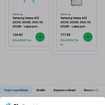
Samsung
Samsung
Samsung Galaxy A52
Samsung Galaxy A52
A525F, A526B, A52s 5G
A525F, A526B, A52s 5G
A528B - Lepka pod
A528B - Lepka pod
Baterii Adhesive - GH02-
Bateriový Kryt Adhesive -
126 Kč
177 Kč
22420A Genuine Service
GH02-22419A Genuine
Pack
Service Pack
SKLADEM 9 ks
SKLADEM 10+
ks
Popis a specifikace
Kvalita
Doprava a vrácení
Recenze (3)