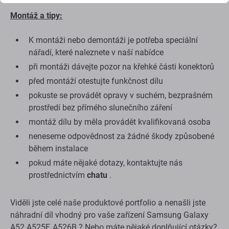
Montáž a tipy:
K montáži nebo demontáži je potřeba speciální
nářadí, které naleznete v naší nabídce
při montáži dávejte pozor na křehké části konektorů
před montáží otestujte funkčnost dílu
pokuste se provádět opravy v suchém, bezprašném
prostředí bez přímého slunečního záření
montáž dílu by měla provádět kvalifikovaná osoba
neneseme odpovědnost za žádné škody způsobené
během instalace
pokud máte nějaké dotazy, kontaktujte nás
prostřednictvím
chatu
.
Viděli jste celé naše produktové portfolio a nenašli jste
náhradní díl vhodný pro vaše zařízení Samsung Galaxy
A52 A525F, A526B ? Nebo máte nějaké doplňující otázky?