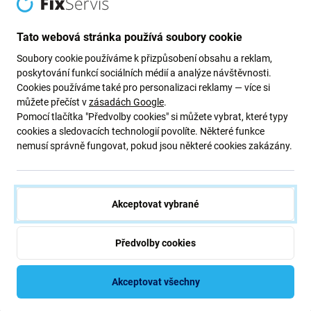
Lepidlo pod kryt baterie pro Samsung
Tato webová stránka používá soubory cookie
Galaxy A52 A525F, A526B
Soubory cookie používáme k přizpůsobení obsahu a reklam,
poskytování funkcí sociálních médií a analýze návštěvnosti.
Cookies používáme také pro personalizaci reklamy — více si
Pokud jste rozebrali své zařízení Samsung Galaxy A52
můžete přečíst v
zásadách Google
.
A525F, A526B a potřebujete
nové lepidlo
, je to součást,
Pomocí tlačítka "Předvolby cookies" si můžete vybrat, které typy
cookies a sledovacích technologií povolíte. Některé funkce
kterou potřebujete, aby vaše zařízení bylo opět funkční.
nemusí správně fungovat, pokud jsou některé cookies zakázány.
Kvalita náhradních dílů
Kvalita: Aftermarket
- Náhradní díl prodávaný jako
Akceptovat vybrané
Aftermarket je vyroben podle stejných norem, specifikací
a materiálů jako originál. Toto je kopie originálu a
Předvolby cookies
náhradní díl dodávaný jako Aftermarket může mít (ve
vzácných případech) minimální odchylky ve funkčnosti,
kvalitě nebo vzhledu. Chcete-li se o kvalitě dozvědět více,
Akceptovat všechny
přečtěte si náš blog, kde se kvalitě věnujeme podrobněji.