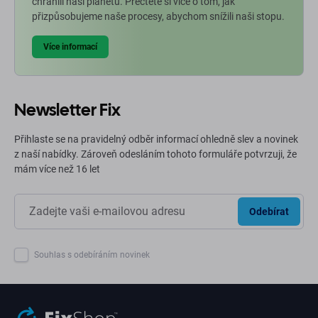
chránili naši planetu. Přečtěte si více o tom, jak
přizpůsobujeme naše procesy, abychom snížili naši stopu.
Více informací
Newsletter Fix
Přihlaste se na pravidelný odběr informací ohledně slev a novinek
z naší nabídky. Zároveň odesláním tohoto formuláře potvrzuji, že
mám více než 16 let
Odebírat
Souhlas s odebíráním novinek