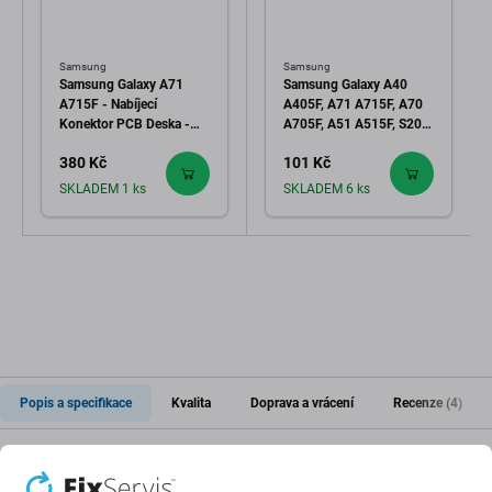
Samsung
Samsung
Samsung Galaxy A71
Samsung Galaxy A40
A715F - Nabíjecí
A405F, A71 A715F, A70
Konektor PCB Deska -
A705F, A51 A515F, S20
GH96-12851A Genuine
FE G780F - Konektor
380 Kč
101 Kč
Service Pack
Základní Desky - 3710-
004285 Genuine Service
SKLADEM 1 ks
SKLADEM 6 ks
Pack
Popis a specifikace
Kvalita
Doprava a vrácení
Recenze (4)