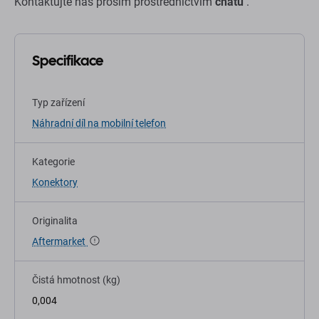
Kontaktujte nás prosím prostřednictvím
chatu
.
Specifikace
Typ zařízení
Náhradní díl na mobilní telefon
Kategorie
Konektory
Originalita
Aftermarket
Čistá hmotnost (kg)
0,004