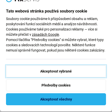
Deska PCB s nabíjecím konektorem
Tato webová stránka používá soubory cookie
pro Samsung Galaxy A71 A715F
Soubory cookie používáme k přizpůsobení obsahu a reklam,
poskytování funkcí sociálních médií a analýze návštěvnosti.
Cookies používáme také pro personalizaci reklamy — více si
Pokud se vaše zařízení Samsung Galaxy A71 A715F
můžete přečíst v
zásadách Google
.
přestalo
nabíjet
, je to
součást
, kterou
potřebujete
, aby
Pomocí tlačítka "Předvolby cookies" si můžete vybrat, které typy
vaše zařízení znovu fungovalo.
cookies a sledovacích technologií povolíte. Některé funkce
nemusí správně fungovat, pokud jsou některé cookies zakázány.
Kvalita náhradních dílů
Kvalita: Aftermarket
- Náhradní díl prodávaný jako
Akceptovat vybrané
Aftermarket je vyroben podle stejných norem, specifikací
a materiálů jako originál. Toto je kopie originálu a
náhradní díl dodávaný jako Aftermarket může mít (ve
Předvolby cookies
vzácných případech) minimální odchylky ve funkčnosti,
kvalitě nebo vzhledu. Chcete-li se o kvalitě dozvědět více,
Akceptovat všechny
přečtěte si náš blog, kde se kvalitě věnujeme podrobněji.