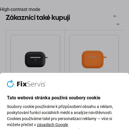
High-contrast mode
Zákazníci také kupují
FixPremium
FixPremium
Silikonové pouzdro pro
Silikonové pouzdro pro
AirPods Pro, černé
AirPods Pro, oranžové
Tato webová stránka používá soubory cookie
Soubory cookie používáme k přizpůsobení obsahu a reklam,
127 Kč
127 Kč
poskytování funkcí sociálních médií a analýze návštěvnosti.
SKLADEM 5 ks
SKLADEM 4 ks
Cookies používáme také pro personalizaci reklamy — více si
můžete přečíst v
zásadách Google
.