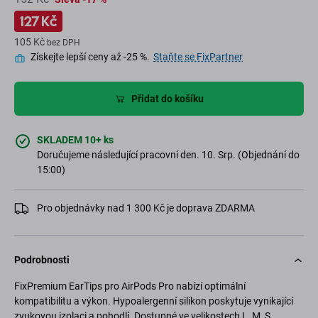
127 Kč
105 Kč
bez DPH
Získejte lepší ceny až -25 %.
Staňte se FixPartner
Přidat do košíku
SKLADEM 10+ ks
Doručujeme následující pracovní den. 10. Srp. (Objednání do
15:00)
Pro objednávky nad 1 300 Kč je doprava ZDARMA
Podrobnosti
FixPremium EarTips pro AirPods Pro nabízí optimální
kompatibilitu a výkon. Hypoalergenní silikon poskytuje vynikající
zvukovou izolaci a pohodlí. Dostupné ve velikostech L, M, S,