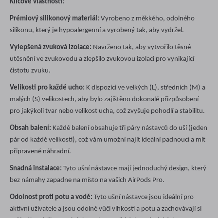
Klíčové vlastnosti:
Prémiový silikonový materiál:
Vyrobeno z měkkého, odolného
silikonu, který je hypoalergenní a vyrobený tak, aby vydržel.
Vylepšená zvuková izolace:
Navrženo tak, aby vytvořilo těsné
utěsnění ve zvukovodu a zlepšilo zvukovou izolaci pro vynikající
čistotu zvuku.
Velikosti pro každé ucho:
K dispozici ve velkých (L), středních (M) a
malých (S) velikostech, aby bylo zajištěno dokonalé přizpůsobení
pro jakýkoli tvar nebo velikost ucha, což zvyšuje pohodlí a stabilitu.
Obsah balení:
Každé balení obsahuje tři páry nástavců do uší (jeden
pár od každé velikosti), což vám umožní najít ideální padnoucí a mít
připravené náhradní.
Snadná instalace:
Tyto ušní nástavce mají jednoduchý design, který
bez námahy zapadne na místo na vašich AirPods Pro.
Odolnost proti potu a vodě:
Tyto ušní nástavce jsou ideální pro
aktivní uživatele a jsou odolné vůči vlhkosti a potu a zachovávají si