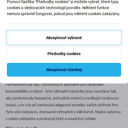
Pomocí tlačítka "Předvolby cookies" si můžete vybrat, které typy
cookies a sledovacích technologií povolíte. Některé funkce
nemusí správně fungovat, pokud jsou některé cookies zakázány.
Akceptovat vybrané
Popis a specifikace
Doprava a vrácení
Recenze (4)
Předvolby cookies
Akceptovat všechny
Vylepšete své zážitky se sluchátky AirPods Pro pomocí nástavců
FixPremium EarTips, vytvořených speciálně pro optimální
kompatibilitu a výkon. Tyto náhradní náušníky jsou navrženy tak,
aby poskytovaly bezpečné, pohodlné nošení a vynikající zvukovou
izolaci, a to vše při zachování elegantní estetiky vašich AirPods Pro.
Tyto ušní nástavce, dostupné výhradně v bílé barvě, hladce splynou
s vaším zařízením a poskytují čistý a soudržný vzhled.