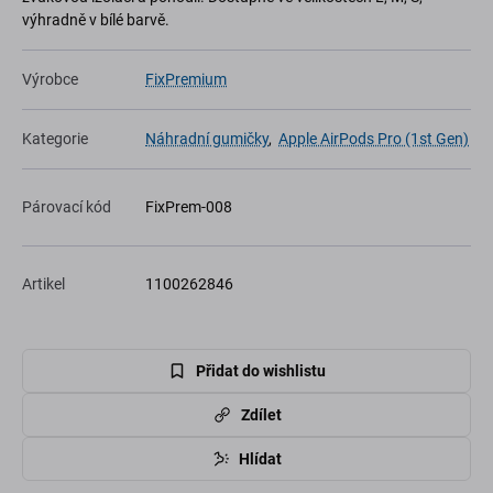
výhradně v bílé barvě.
Výrobce
FixPremium
Kategorie
Náhradní gumičky
,
Apple AirPods Pro (1st Gen)
Párovací kód
FixPrem-008
Artikel
1100262846
Přidat do wishlistu
Zdílet
Hlídat