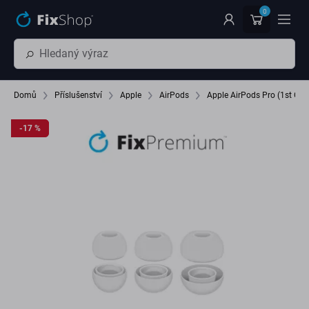
Přeskočit na hlavní obsah
0
Domů
Příslušenství
Apple
AirPods
Apple AirPods Pro (1st Gen
-17 %
-17 %