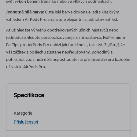
svůj výkon během tréninku nebo ve vlhkých podmínkách.
Jednotná bílá barva:
Čistá bílá barva dokonale ladí s klasickým
vzhledem AirPods Pro a zajišťuje elegantní a jednotný vzhled.
Ať už hledáte výměnu opotřebovaných ušních nástavců nebo
jednoduše hledáte personalizovanější ušní nástavce, FixPremium
EarTips pro AirPods Pro nabízí jak funkčnost, tak styl. Zajišťují, že
váš zážitek z poslechu zůstane nepřerušovaný, pohodlný a
pohlcující, což z nich dělá nepostradatelné příslušenství pro každého
uživatele AirPods Pro.
Specifikace
Kategorie
Příslušenství