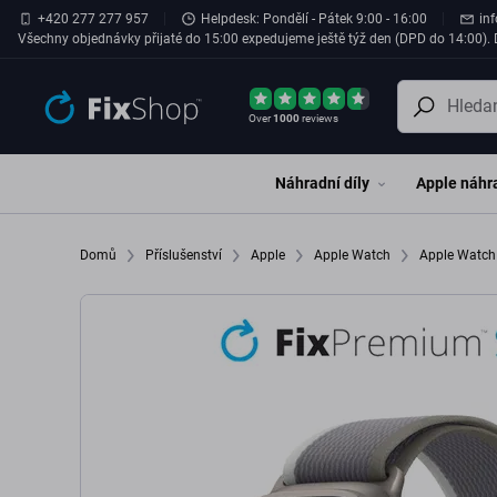
Přeskočit na hlavní obsah
+420 277 277 957
Helpdesk: Pondělí - Pátek 9:00 - 16:00
in
Všechny objednávky přijaté do 15:00 expedujeme ještě týž den (DPD do 14:00). D
Over
1000
reviews
Náhradní díly
Apple náhra
Domů
Příslušenství
Apple
Apple Watch
Apple Watc