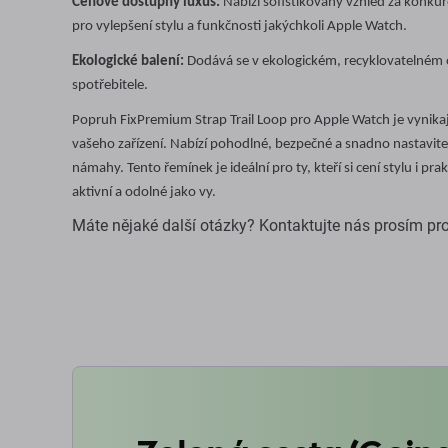
Cenově dostupný luxus:
Nabízí sofistikovaný vzhled za konku
pro vylepšení stylu a funkčnosti jakýchkoli Apple Watch.
Ekologické balení:
Dodává se v ekologickém, recyklovatelném o
spotřebitele.
Popruh FixPremium Strap Trail Loop pro Apple Watch je vynikaj
vašeho zařízení. Nabízí pohodlné, bezpečné a snadno nastavite
námahy. Tento řemínek je ideální pro ty, kteří si cení stylu i pra
aktivní a odolné jako vy.
Máte nějaké další otázky? Kontaktujte nás prosím pr