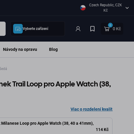
Czech Republic, CZK
Kč
0
0 Kč
Vyberte zařízení
Návody na opravu
Blog
 šedá
ek Trail Loop pro Apple Watch (38,
Viac o rozdelení kvalít
Milanese Loop pro Apple Watch (38, 40 a 41mm),
114 Kč