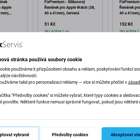
ínek
FixPremium - Silikonový
FixPremium 
o Apple
Řemínek pro Apple Watch (38,
Řemínek pro
41mm),
40 a 41mm), červená
40 a 41mm), 
51 Kč
152 Kč
SKLADEM 1 ks
SKLADEM 1 
o košíku
Přidat do košíku
Při
ová stránka používá soubory cookie
ookie používáme k přizpůsobení obsahu a reklam, poskytování funkcí soc
nalýze návštěvnosti.
oužíváme také pro personalizaci reklamy — více si můžete přečíst v
zása
čítka "Předvolby cookies" si můžete vybrat, které typy cookies a sledovac
ií povolíte. Některé funkce nemusí správně fungovat, pokud jsou některé 
Popis a specifikace
Doprava a vrácení
.
ptovat vybrané
Předvolby cookies
Akceptovat vš
Watch, který mistrně kombinuje elegantní estetiku s