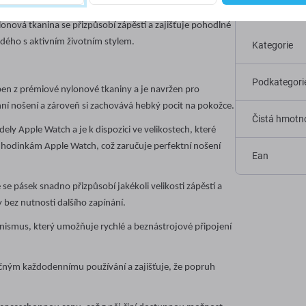
Specif
 je tento řemínek složitě tkaný z vysoce kvalitního
onová tkanina se přizpůsobí zápěstí a zajišťuje pohodlné
aždého s aktivním životním stylem.
Kategorie
Podkategori
en z prémiové nylonové tkaniny a je navržen pro
nní nošení a zároveň si zachovává hebký pocit na pokožce.
Čistá hmotno
ly Apple Watch a je k dispozici ve velikostech, které
odinkám Apple Watch, což zaručuje perfektní nošení
Ean
 se pásek snadno přizpůsobí jakékoli velikosti zápěstí a
y bez nutnosti dalšího zapínání.
ismus, který umožňuje rychlé a beznástrojové připojení
čným každodennímu používání a zajišťuje, že popruh