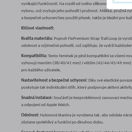
vynikající funkčností. Na rozdíl od svého silikonového protějšku
nylonu, což zvyšuje jeho pohodlí i pružnost. Měkká, pružná nyl
a bezpečné uchycení bez použití přezek, takže je ideální pro k
Klíčové vlastnosti:
Kvalita materiálu:
Popruh FixPremium Strap Trail Loop je vyrob
odolnost a výjimečné pohodlí, což zajišťuje, že vydrží každode
Kompatibilita:
Tento řemínek je plně kompatibilní se všemi mode
vyhovují menším (38/40/41 mm) i větším (42/44/45/49 mm) h
pro každého uživatele.
Nastavitelnost a bezpečné uchycení:
Díky své elastické povaze
poskytuje tak individuální střih, který podporuje aktivní aktivit
Snadná instalace:
Součástí je bezproblémový zasouvací mechan
a odpojení od Apple Watch.
Odolnost:
Nylonová tkanina je vyrobena tak, aby odolala náro
zůstane spolehlivý a funkční po dlouhou dobu.