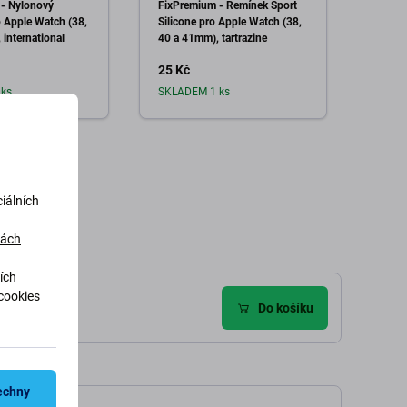
- Nylonový
FixPremium - Řemínek Sport
FixPr
 Apple Watch (38,
Silicone pro Apple Watch (38,
Milan
international
40 a 41mm), tartrazine
Watch
graphi
25 Kč
253 
ks
SKLADEM 1 ks
dat do košíku
Přidat do košíku
iálních
dách
ích
cookies
Do košíku
echny