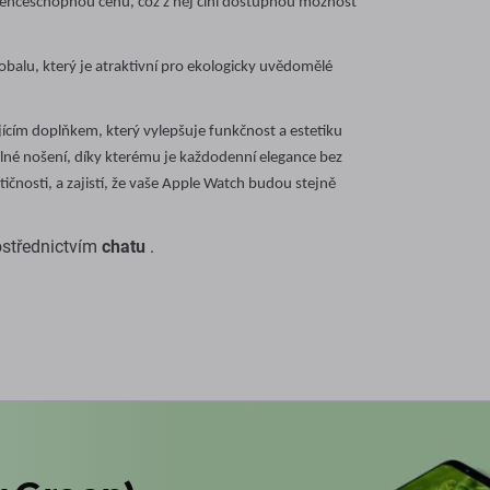
renceschopnou cenu, což z něj činí dostupnou možnost
balu, který je atraktivní pro ekologicky uvědomělé
ícím doplňkem, který vylepšuje funkčnost a estetiku
lné nošení, díky kterému je každodenní elegance bez
ktičnosti, a zajistí, že vaše Apple Watch budou stejně
ostřednictvím
chatu
.