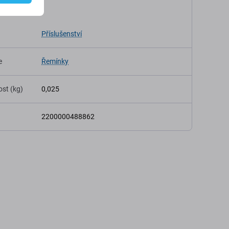
ikace
Příslušenství
e
Řemínky
st (kg)
0,025
2200000488862