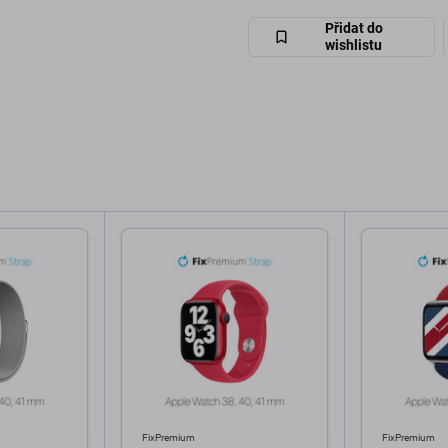
Přidat do
wishlistu
FixPremium
FixPremium