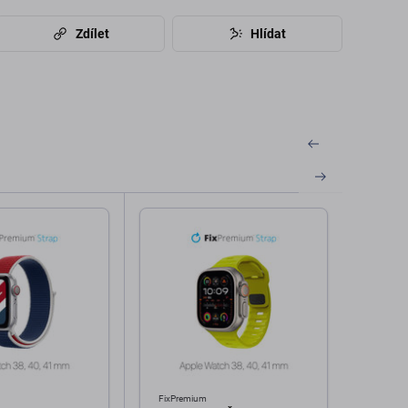
Zdílet
Hlídat
FixPremium
FixPre