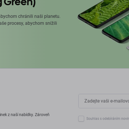
g Green)
abychom chránili naši planetu.
naše procesy, abychom snížili
inek z naší nabídky. Zároveň
Souhlas s odebíráním novi