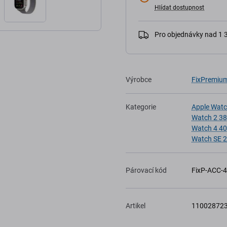
Hlídat dostupnost
Pro objednávky nad 1
Výrobce
FixPremiu
Kategorie
Apple Wat
Watch 2 3
Watch 4 4
Watch SE 
Párovací kód
FixP-ACC-
Artikel
11002872