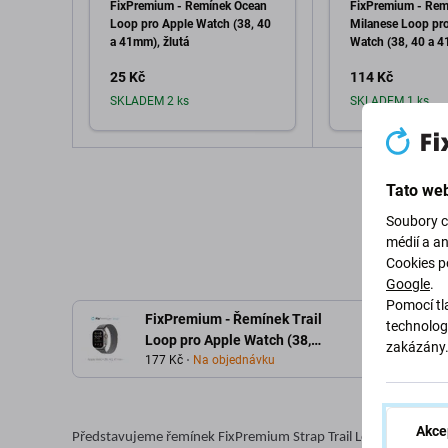
FixPremium - Řemínek Ocean
FixPremium - Řem
Loop pro Apple Watch (38, 40
Milanese Loop pr
a 41mm), žlutá
Watch (38, 40 a 
stříbrná
25 Kč
114 Kč
SKLADEM 2 ks
SKLADEM 1 ks
Přidat do košíku
Přidat d
Tato web
Soubory c
médií a a
Cookies p
Google
.
Pomocí tla
FixPremium - Řemínek Trail
technolog
Loop pro Apple Watch (38,
zakázány
40 a 41mm), šedá
177 Kč
Na objednávku
Akce
Představujeme řemínek FixPremium Strap Trail Loop pro Apple 