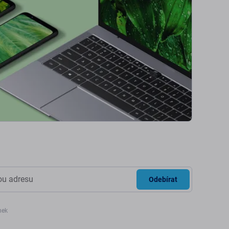
Odebírat
nek