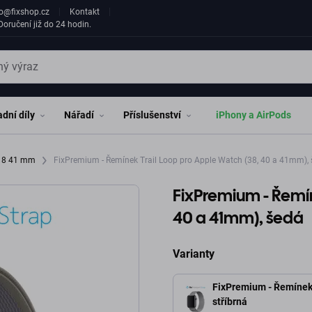
fo@fixshop.cz
Kontakt
oručení již do 24 hodin.
dní díly
Nářadí
Příslušenství
iPhony a AirPods
h 8 41 mm
FixPremium - Řemínek Trail Loop pro Apple Watch (38, 40 a 41mm),
FixPremium - Řemín
40 a 41mm), šedá
Varianty
FixPremium - Řemínek 
stříbrná