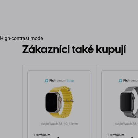
High-contrast mode
Zákazníci také kupují
FixPremium
FixPremium