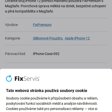
Chraňte svůj iPhone 12 pomocí matného pouzdra FixPremium s
MagSafe. Povrchová úprava měkká na dotek, bezpečné uchopení
a plná kompatibilita s MagSafe.
Výrobce
FixPremium
Kategorie
Silikonové Pouzdro
,
Apple iPhone 12
Párovací kód
iPhone-Case-092
Artikel
1100293278
Tato webová stránka používá soubory cookie
Přidat do wishlistu
Soubory cookie používáme k přizpůsobení obsahu a reklam,
Zdílet
poskytování funkcí sociálních médií a analýze návštěvnosti.
Cookies používáme také pro personalizaci reklamy — více si
Hlídat