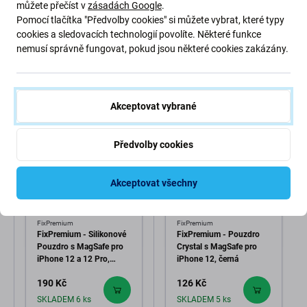
můžete přečíst v
zásadách Google
.
Pomocí tlačítka "Předvolby cookies" si můžete vybrat, které typy
cookies a sledovacích technologií povolíte. Některé funkce
High-contrast mode
nemusí správně fungovat, pokud jsou některé cookies zakázány.
Zákazníci také kupují
Akceptovat vybrané
Předvolby cookies
Akceptovat všechny
FixPremium
FixPremium
FixPremium - Silikonové
FixPremium - Pouzdro
Pouzdro s MagSafe pro
Crystal s MagSafe pro
iPhone 12 a 12 Pro,
iPhone 12, černá
transparentná
190 Kč
126 Kč
SKLADEM 6 ks
SKLADEM 5 ks