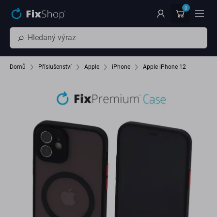
Přeskočit na hlavní obsah
0
Domů
Příslušenství
Apple
iPhone
Apple iPhone 12