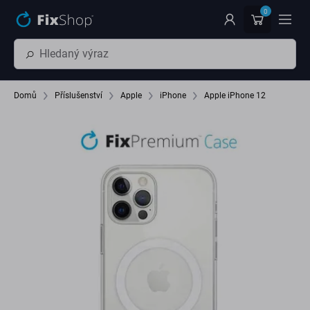
Přeskočit na hlavní obsah
0
Domů
Příslušenství
Apple
iPhone
Apple iPhone 12