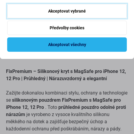
Akceptovat vybrané
Předvolby cookies
Popis a specifikace
Doprava a vrácení
Recenze (3)
Akceptovat všechny
FixPremium – Silikonový kryt s MagSafe pro iPhone 12,
12 Pro | Průhledný | Nárazuvzdorný a elegantní
Zažijte dokonalou kombinaci stylu, ochrany a technologie
se
silikonovým pouzdrem FixPremium s MagSafe pro
iPhone 12, 12 Pro
. Toto
průhledné pouzdro odolné proti
nárazům
je vyrobeno z vysoce kvalitního silikonu
měkkého na dotek a zajišťuje bezpečný úchop a
každodenní ochranu před poškrábáním, nárazy a pády.