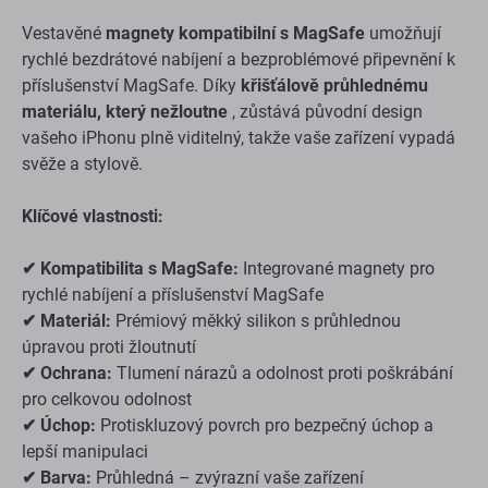
Vestavěné
magnety kompatibilní s MagSafe
umožňují
rychlé bezdrátové nabíjení a bezproblémové připevnění k
příslušenství MagSafe. Díky
křišťálově průhlednému
materiálu, který nežloutne
, zůstává původní design
vašeho iPhonu plně viditelný, takže vaše zařízení vypadá
svěže a stylově.
Klíčové vlastnosti:
✔ Kompatibilita s MagSafe:
Integrované magnety pro
rychlé nabíjení a příslušenství MagSafe
✔ Materiál:
Prémiový měkký silikon s průhlednou
úpravou proti žloutnutí
✔ Ochrana:
Tlumení nárazů a odolnost proti poškrábání
pro celkovou odolnost
✔ Úchop:
Protiskluzový povrch pro bezpečný úchop a
lepší manipulaci
✔ Barva:
Průhledná – zvýrazní vaše zařízení