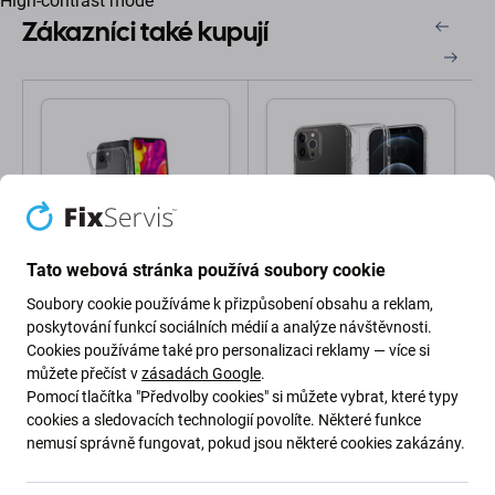
High-contrast mode
Zákazníci také kupují
Tato webová stránka používá soubory cookie
SBS
Spigen
Soubory cookie používáme k přizpůsobení obsahu a reklam,
SBS - Pouzdro Skinny
Spigen - Pouzdro Ultra
poskytování funkcí sociálních médií a analýze návštěvnosti.
pro iPhone 12 a 12 Pro,
Hybrid pro iPhone 12 a
Cookies používáme také pro personalizaci reklamy — více si
transparentí
12 Pro, transparentná
můžete přečíst v
zásadách Google
.
304 Kč
558 Kč
Pomocí tlačítka "Předvolby cookies" si můžete vybrat, které typy
SKLADEM 4 ks
SKLADEM 5 ks
cookies a sledovacích technologií povolíte. Některé funkce
nemusí správně fungovat, pokud jsou některé cookies zakázány.