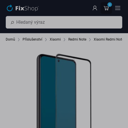
Přeskočit na hlavní obsah
0
Domů
Příslušenství
Xiaomi
Redmi Note
Xiaomi Redmi Note 