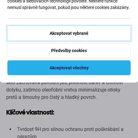
cookies a sledovacích technologií povolíte. Některé funkce
Popis a specifikace
Doprava a vrácení
nemusí správně fungovat, pokud jsou některé cookies zakázány.
SBS – Tvrzené sklo Full Cover pro Xiaomi Redmi Note
Akceptovat vybrané
12, černé
Předvolby cookies
Chraňte displej svého telefonu Xiaomi Redmi Note 12
tvrzeným sklem SBS Full Cover. Toto ochranné sklo od
okraje k okraji poskytuje vysokou odolnost proti
Akceptovat všechny
poškrábání, pádům a každodennímu nošení. Ultra čiré
sklo zachovává původní jas, přesnost barev a citlivost
dotyku, zatímco oleofobní vrstva minimalizuje otisky
prstů a šmouhy pro čistý a hladký povrch.
Klíčové vlastnosti:
Tvrdost 9H pro silnou ochranu proti poškrábání a
nárazům