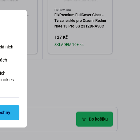
FixPremium
FixPre
FullCover Glass -
FixPremium FullCover Glass -
FixPr
o pro Xiaomi
Tvrzené sklo pro Xiaomi Redmi
sklo 
 12
Note 13 Pro 5G 2312DRA50C
Pro a 
127 Kč
101 
ks
SKLADEM 10+ ks
Sklad
iálních
dách
dat do košíku
Přidat do košíku
ích
cookies
echny
)
Do košíku