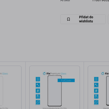
Artikel
11001963
Přidat do
wishlistu