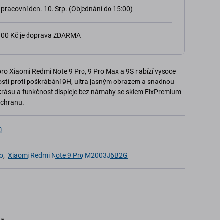
 pracovní den. 10. Srp. (Objednání do 15:00)
 300 Kč je doprava ZDARMA
ro Xiaomi Redmi Note 9 Pro, 9 Pro Max a 9S nabízí vysoce
ností proti poškrábání 9H, ultra jasným obrazem a snadnou
e krásu a funkčnost displeje bez námahy se sklem FixPremium
ochranu.
m
lo
,
Xiaomi Redmi Note 9 Pro M2003J6B2G
1