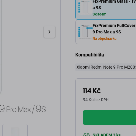
FixPremium Glass - Tv
a 9S
Skladem
FixPremium FullCover 
9 Pro Max a 9S
Na objednávku
Kompatibilita
Xiaomi Redmi Note 9 Pro M20
114 Kč
94 Kč
bez DPH
SKLADEM 3 ks