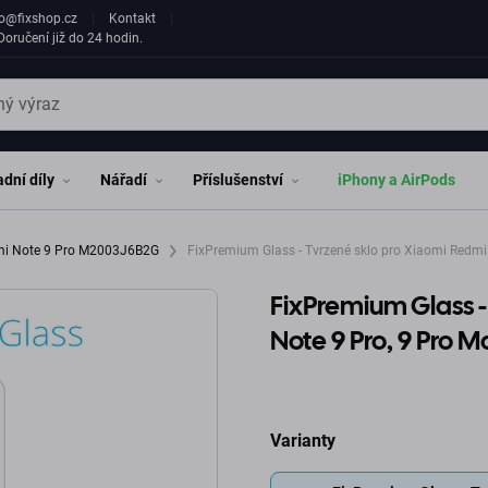
fo@fixshop.cz
Kontakt
oručení již do 24 hodin.
dní díly
Nářadí
Příslušenství
iPhony a AirPods
mi Note 9 Pro M2003J6B2G
FixPremium Glass - Tvrzené sklo pro Xiaomi Redmi 
FixPremium Glass -
Note 9 Pro, 9 Pro M
Varianty