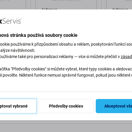
FixPremium
FixPremium
- Tvrzené
FixPremium FullCover Glass -
FixPremium 
edmi Note 11
Tvrzené sklo pro Xiaomi Redmi
Tvrzené Skl
Note 10 a 10S
Redmi Note
ová stránka používá soubory cookie
101 Kč
152 Kč
SKLADEM 1 ks
SKLADEM 5 
ookie používáme k přizpůsobení obsahu a reklam, poskytování funkcí soc
nalýze návštěvnosti.
oužíváme také pro personalizaci reklamy — více si můžete přečíst v
zása
o košíku
Přidat do košíku
Při
čítka "Předvolby cookies" si můžete vybrat, které typy cookies a sledovac
ií povolíte. Některé funkce nemusí správně fungovat, pokud jsou některé 
.
ptovat vybrané
Předvolby cookies
Akceptovat vš
Popis a specifikace
Doprava a vrácení
Recenze (4