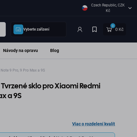
Czech Republic, CZK
Kč
0
0 Kč
Vyberte zařízení
Návody na opravu
Blog
Note 9 Pro, 9 Pro Max a 9S
 Tvrzené sklo pro Xiaomi Redmi
ax a 9S
Viac o rozdelení kvalít