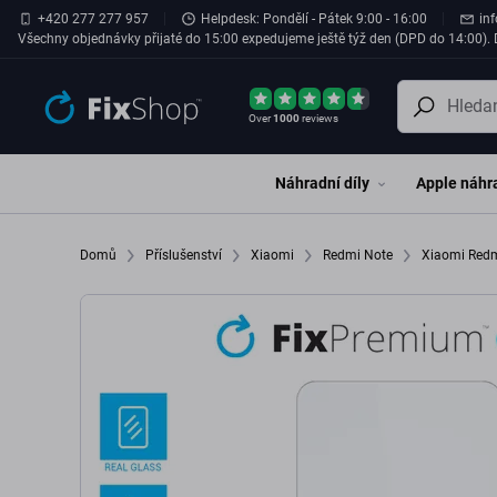
Přeskočit na hlavní obsah
+420 277 277 957
Helpdesk: Pondělí - Pátek 9:00 - 16:00
in
Všechny objednávky přijaté do 15:00 expedujeme ještě týž den (DPD do 14:00). D
Over
1000
reviews
Náhradní díly
Apple náhra
Domů
Příslušenství
Xiaomi
Redmi Note
Xiaomi Red