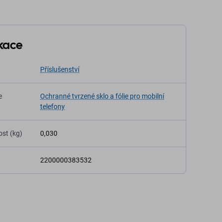
ikace
Příslušenství
e
Ochranné tvrzené sklo a fólie pro mobilní
telefony
st (kg)
0,030
2200000383532