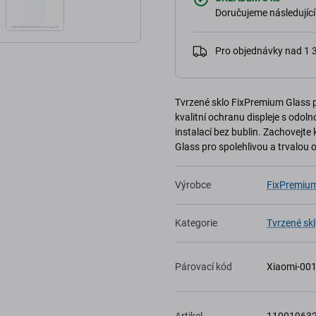
Doručujeme následující
Pro objednávky nad 1
Tvrzené sklo FixPremium Glass p
kvalitní ochranu displeje s odol
instalací bez bublin. Zachovejt
Glass pro spolehlivou a trvalou 
Výrobce
FixPremiu
Kategorie
Tvrzené sk
Párovací kód
Xiaomi-00