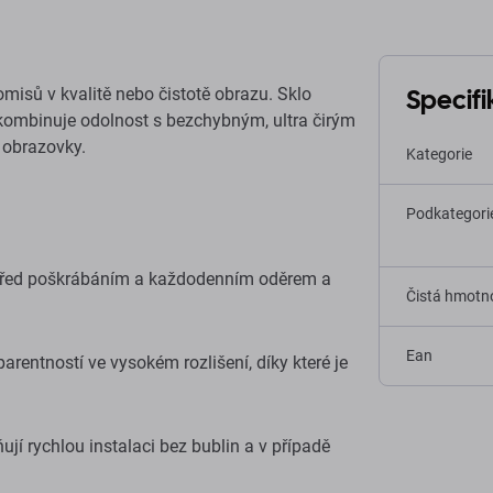
Specif
isů v kvalitě nebo čistotě obrazu. Sklo
 kombinuje odolnost s bezchybným, ultra čirým
 obrazovky.
Kategorie
Podkategori
 před poškrábáním a každodenním oděrem a
Čistá hmotno
Ean
parentností ve vysokém rozlišení, díky které je
ují rychlou instalaci bez bublin a v případě