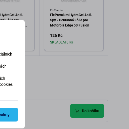
FixPremium
FixPre
HydroGel Anti-
FixPremium HydroGel Anti-
FixPr
ná Fólie pro
Spy - Ochranná Fólie pro
Spy - 
i Note 13 Pro 5G
Motorola Edge 50 Fusion
Motor
0C
126 Kč
126 
ks
SKLADEM 8 ks
Sklad
iálních
dat do košíku
Přidat do košíku
dách
ích
cookies
)
Do košíku
echny