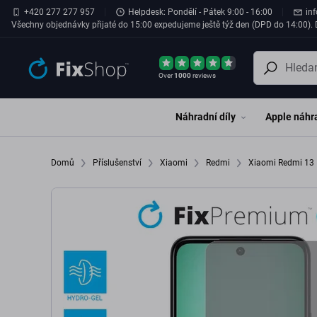
Přeskočit na hlavní obsah
+420 277 277 957
Helpdesk: Pondělí - Pátek 9:00 - 16:00
in
Všechny objednávky přijaté do 15:00 expedujeme ještě týž den (DPD do 14:00). D
Over
1000
reviews
Náhradní díly
Apple náhra
Domů
Příslušenství
Xiaomi
Redmi
Xiaomi Redmi 13