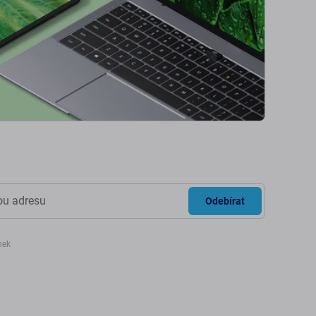
Odebírat
nek