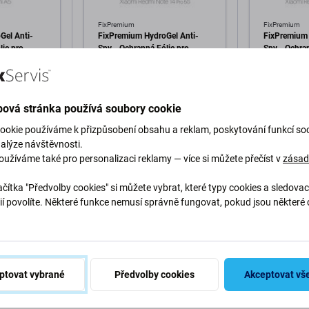
FixPremium
FixPremium
Gel Anti-
FixPremium HydroGel Anti-
FixPremium 
lie pro
Spy - Ochranná Fólie pro
Spy - Ochran
Xiaomi Redmi Note 14 Pro 5G
Xiaomi Redm
24090RA29G
2312DRA5
126 Kč
126 Kč
SKLADEM 9 ks
SKLADEM 6 
ová stránka používá soubory cookie
ookie používáme k přizpůsobení obsahu a reklam, poskytování funkcí soc
nalýze návštěvnosti.
o košíku
Přidat do košíku
Při
oužíváme také pro personalizaci reklamy — více si můžete přečíst v
zása
čítka "Předvolby cookies" si můžete vybrat, které typy cookies a sledovac
ií povolíte. Některé funkce nemusí správně fungovat, pokud jsou některé 
.
Popis a specifikace
Doprava a vrácení
Recenze (1
ptovat vybrané
Předvolby cookies
Akceptovat vš