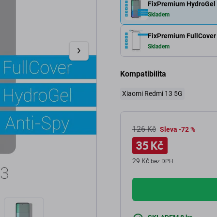
FixPremium HydroGel A
Skladem
FixPremium FullCover 
Skladem
Kompatibilita
Xiaomi Redmi 13 5G
126 Kč
Sleva -72 %
35 Kč
29 Kč
bez DPH