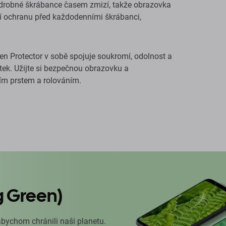
 drobné škrábance časem zmizí, takže obrazovka
í ochranu před každodenními škrábanci,
n Protector v sobě spojuje soukromí, odolnost a
tek. Užijte si bezpečnou obrazovku a
ím prstem a rolováním.
g Green)
abychom chránili naši planetu.