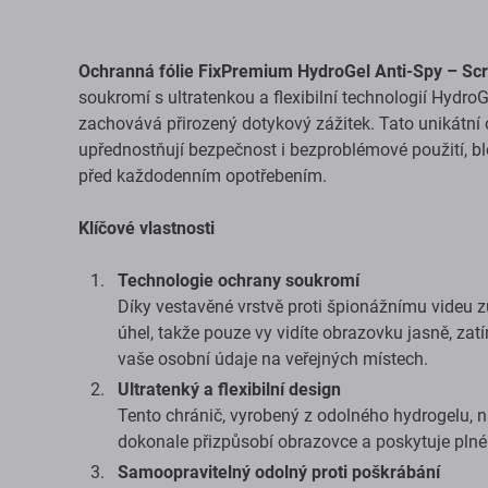
Ochranná fólie FixPremium HydroGel Anti-Spy – Scr
soukromí s ultratenkou a flexibilní technologií Hydro
zachovává přirozený dotykový zážitek. Tato unikátní oc
upřednostňují bezpečnost i bezproblémové použití, b
před každodenním opotřebením.
Klíčové vlastnosti
Technologie ochrany soukromí
Díky vestavěné vrstvě proti špionážnímu videu 
úhel, takže pouze vy vidíte obrazovku jasně, zatí
vaše osobní údaje na veřejných místech.
Ultratenký a flexibilní design
Tento chránič, vyrobený z odolného hydrogelu, nab
dokonale přizpůsobí obrazovce a poskytuje plné p
Samoopravitelný odolný proti poškrábání