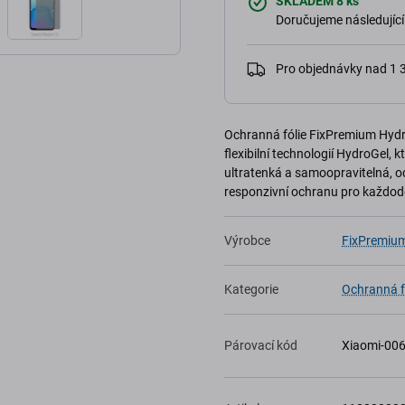
SKLADEM 8 ks
Doručujeme následující
Pro objednávky nad 1
Ochranná fólie FixPremium Hydr
flexibilní technologií HydroGel, 
ultratenká a samoopravitelná, 
responzivní ochranu pro každode
Výrobce
FixPremiu
Kategorie
Ochranná f
Párovací kód
Xiaomi-00