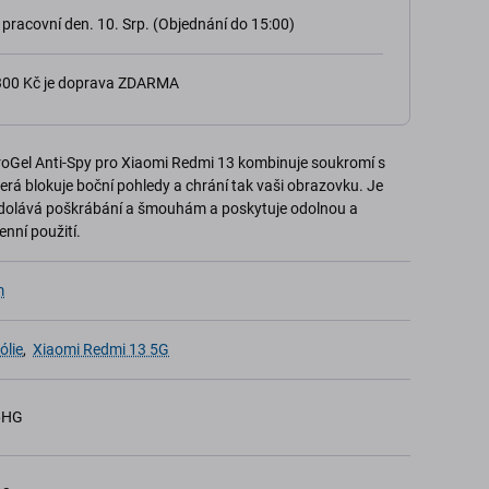
 pracovní den. 10. Srp. (Objednání do 15:00)
 300 Kč je doprava ZDARMA
oGel Anti-Spy pro Xiaomi Redmi 13 kombinuje soukromí s
která blokuje boční pohledy a chrání tak vaši obrazovku. Je
odolává poškrábání a šmouhám a poskytuje odolnou a
nní použití.
m
ólie
,
Xiaomi Redmi 13 5G
6HG