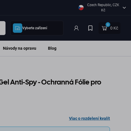
Czech Republic, CZK
Kč
0
0 Kč
Vyberte zařízení
Návody na opravu
Blog
el Anti-Spy - Ochranná Fólie pro
Viac o rozdelení kvalít