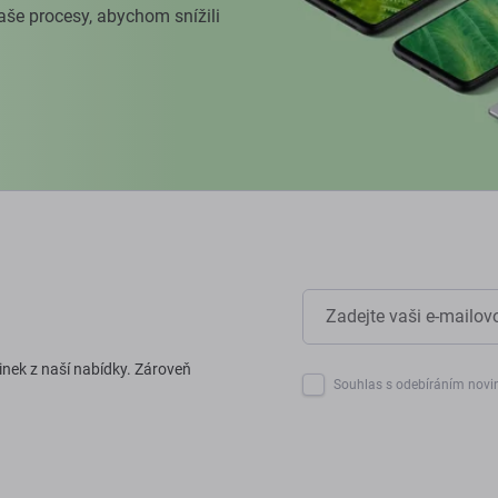
naše procesy, abychom snížili
inek z naší nabídky. Zároveň
Souhlas s odebíráním novi