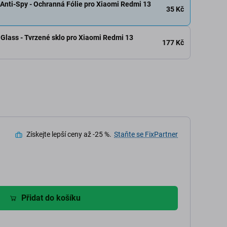
nti-Spy - Ochranná Fólie pro Xiaomi Redmi 13
35 Kč
Glass - Tvrzené sklo pro Xiaomi Redmi 13
177 Kč
Získejte lepší ceny až -25 %.
Staňte se FixPartner
Přidat do košíku