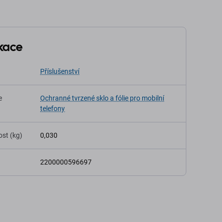
ikace
Příslušenství
e
Ochranné tvrzené sklo a fólie pro mobilní
telefony
st (kg)
0,030
2200000596697