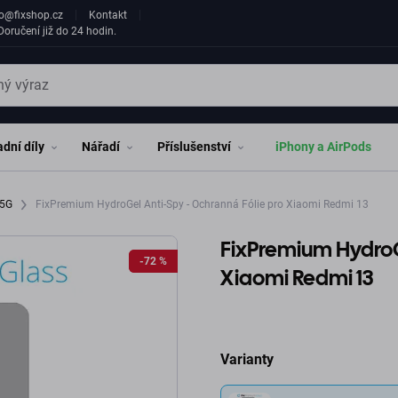
fo@fixshop.cz
Kontakt
oručení již do 24 hodin.
dní díly
Nářadí
Příslušenství
iPhony a AirPods
 5G
FixPremium HydroGel Anti-Spy - Ochranná Fólie pro Xiaomi Redmi 13
FixPremium HydroG
-72 %
-72 %
Xiaomi Redmi 13
Varianty