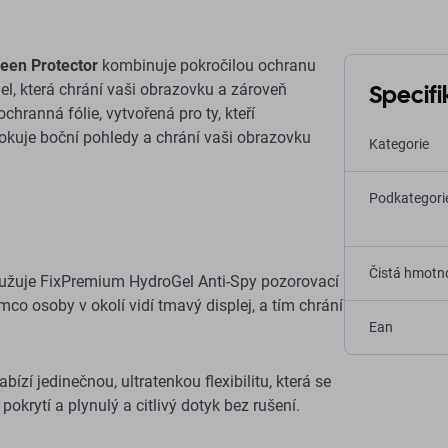
een Protector
kombinuje pokročilou ochranu
Specif
Gel, která chrání vaši obrazovku a zároveň
hranná fólie, vytvořená pro ty, kteří
lokuje boční pohledy a chrání vaši obrazovku
Kategorie
Podkategori
Čistá hmotno
zužuje FixPremium HydroGel Anti-Spy pozorovací
mco osoby v okolí vidí tmavý displej, a tím chrání
Ean
ízí jedinečnou, ultratenkou flexibilitu, která se
okrytí a plynulý a citlivý dotyk bez rušení.