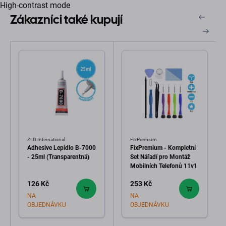
High-contrast mode
Zákazníci také kupují
ZLD International
FixPremium
Adhesive Lepidlo B-7000
FixPremium - Kompletní
- 25ml (Transparentná)
Set Nářadí pro Montáž
Mobilních Telefonů 11v1
126 Kč
253 Kč
NA
NA
OBJEDNÁVKU
OBJEDNÁVKU