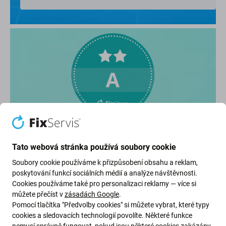
Známka: Výborná (A)
Tato webová stránka používá soubory cookie
Použitý iPhone ve velmi dobrém stavu,
Soubory cookie používáme k přizpůsobení obsahu a reklam,
poskytování funkcí sociálních médií a analýze návštěvnosti.
může jevit drobné známky používání.
Cookies používáme také pro personalizaci reklamy — více si
můžete přečíst v
zásadách Google
.
Pomocí tlačítka "Předvolby cookies" si můžete vybrat, které typy
cookies a sledovacích technologií povolíte. Některé funkce
Vizuální stav
nemusí správně fungovat, pokud jsou některé cookies zakázány.