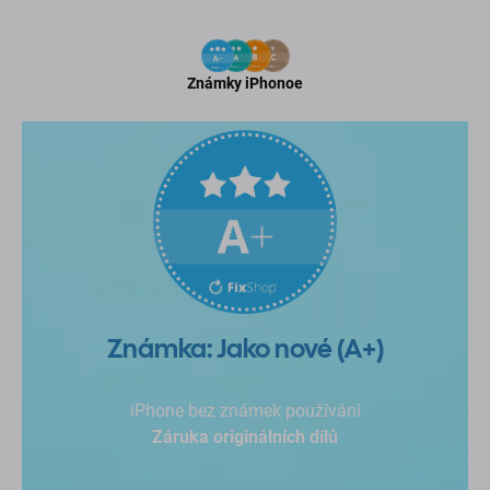
Známky iPhonoe
Známka: Jako nové (A+)
iPhone bez známek používání
Záruka originálních dílů