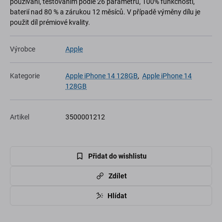
používání, testováním podle 26 parametrů, 100% funkčností,
baterií nad 80 % a zárukou 12 měsíců. V případě výměny dílu je
použit díl prémiové kvality.
Výrobce
Apple
Kategorie
Apple iPhone 14 128GB
,
Apple iPhone 14
128GB
Artikel
3500001212
Přidat do wishlistu
Zdílet
Hlídat