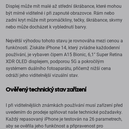
Displej může mít malé až střední škrábance, které mohou
být mírně viditelné i při zapnuté obrazovce. Rám nebo
zadní kryt může mít promáčkliny, tečky, škrábance, skvrny
nebo může docházet k vyblednutí barvy.
Největší výhodou tohoto stavu je rovnováha mezi cenou a
funkčností. Získáte iPhone 14, který zvládne každodenní
používání, je vybaven čipem A15 Bionic, 6,1" Super Retina
XDR OLED displejem, podporou 5G a pokročilým
systémem duálního fotoaparátu, přičemž nižší cena
odráží jeho viditelnější vizuální stav.
Ověřený technický stav zařízení
I při viditelnějších známkách používání musí zařízení před
uvedením do prodeje splňovat naše technické požadavky.
Každý repasovaný iPhone je testován na 26 parametrech,
aby se ověřila jeho funkčnost a připravenost pro