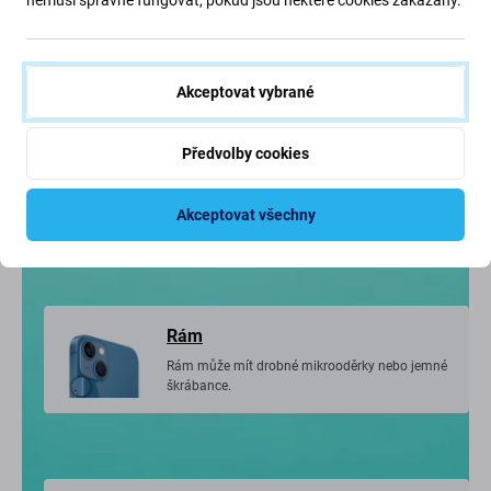
iPhone ve velmi dobrém stavu, může nést jen
drobné známky používání.
Akceptovat vybrané
Předvolby cookies
Zobrazit
Displej může mít jemné vlasové škrábance,
které jsou během používání téměř neviditelné.
Akceptovat všechny
Rám
Rám může mít drobné mikrooděrky nebo jemné
škrábance.