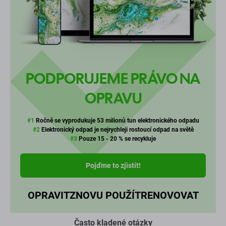
PODPORUJEME PRÁVO NA
OPRAVU
#1
Ročně se vyprodukuje 53 milionů tun elektronického odpadu
#2
Elektronický odpad je nejrychleji rostoucí odpad na světě
#3
Pouze 15 - 20 % se recykluje
Pojďme to zjistit!
OPRAVIT
ZNOVU POUŽÍT
RENOVOVAT
Často kladené otázky