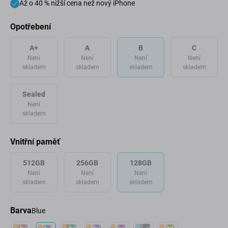
Až o 40 % nižší cena než nový iPhone
Opotřebení
A+
A
B
C
Není
Není
Není
Není
skladem
skladem
skladem
skladem
Sealed
Není
skladem
Vnitřní paměť
512GB
256GB
128GB
Není
Není
Není
skladem
skladem
skladem
Barva
Blue