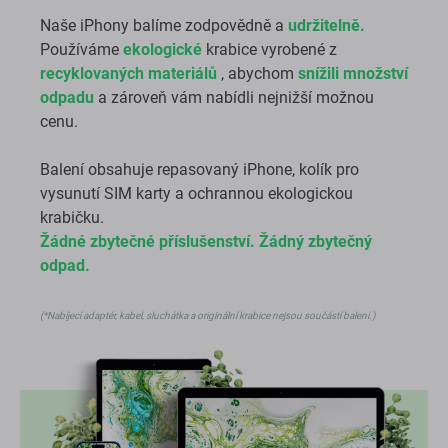
Naše iPhony balíme zodpovědně a
udržitelně.
Používáme
ekologické
krabice vyrobené z
recyklovaných materiálů
, abychom
snížili množství
odpadu
a zároveň vám nabídli nejnižší možnou
cenu.
Balení obsahuje repasovaný iPhone, kolík pro
vysunutí SIM karty a ochrannou ekologickou
krabičku.
Žádné zbytečné příslušenství. Žádný zbytečný
odpad.
(*Nabíjecí adaptér, kabel, sluchátka a originální krabice nejsou součástí balení.)