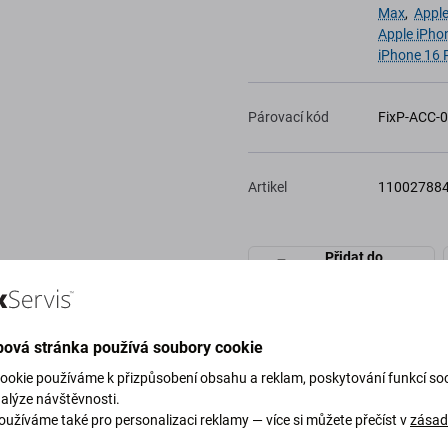
Max
,
Apple
Apple iPho
iPhone 16 
Párovací kód
FixP-ACC-
Artikel
11002788
Přidat do
wishlistu
ová stránka používá soubory cookie
ookie používáme k přizpůsobení obsahu a reklam, poskytování funkcí soc
nalýze návštěvnosti.
oužíváme také pro personalizaci reklamy — více si můžete přečíst v
zása