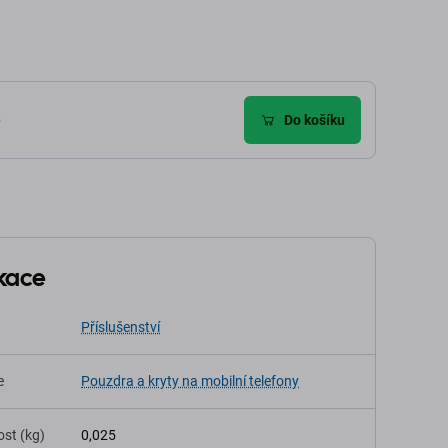
)
Do košíku
ikace
Příslušenství
e
Pouzdra a kryty na mobilní telefony
st (kg)
0,025