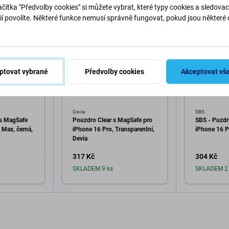
čítka "Předvolby cookies" si můžete vybrat, které typy cookies a sledovac
ií povolíte. Některé funkce nemusí správně fungovat, pokud jsou některé 
.
ptovat vybrané
Předvolby cookies
Akceptovat vš
Devia
SBS
s MagSafe
Pouzdro Clear s MagSafe pro
SBS - Puzdr
 Max, černá,
iPhone 16 Pro, Transparentní,
iPhone 16 Pr
Devia
317 Kč
304 Kč
SKLADEM 9 ks
SKLADEM 2 
o košíku
Přidat do košíku
Při