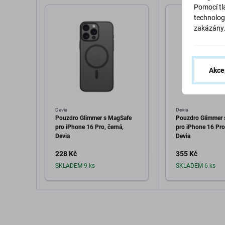
Pomocí tla
technolog
zakázány
Akce
Devia
Devia
Pouzdro Glimmer s MagSafe
Pouzdro Glimmer 
pro iPhone 16 Pro, černá,
pro iPhone 16 Pro
Devia
Devia
228 Kč
355 Kč
SKLADEM 9 ks
SKLADEM 6 ks
Přidat do košíku
Přidat d