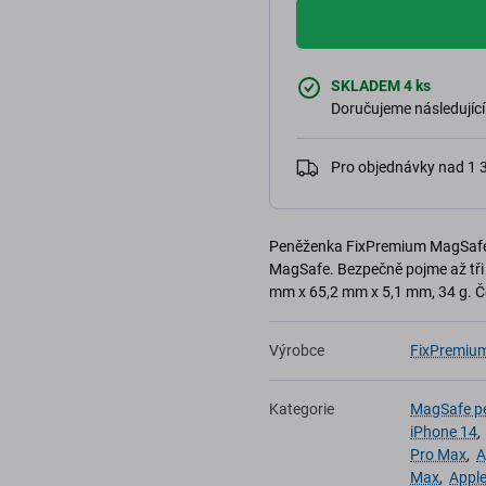
SKLADEM 4 ks
Doručujeme následující
Pro objednávky nad 1
Peněženka FixPremium MagSafe k
MagSafe. Bezpečně pojme až tři 
mm x 65,2 mm x 5,1 mm, 34 g. Č
Výrobce
FixPremiu
Kategorie
MagSafe p
iPhone 14
Pro Max
,
A
Max
,
Apple