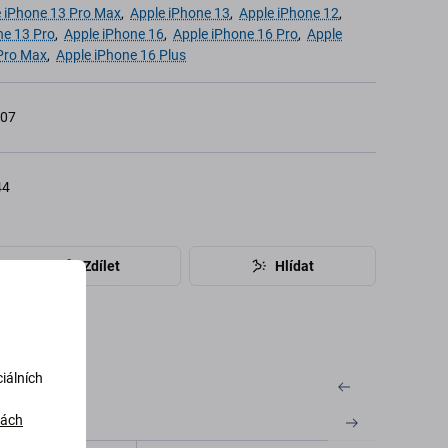
 iPhone 13 Pro Max
,
Apple iPhone 13
,
Apple iPhone 12
,
ne 13 Pro
,
Apple iPhone 16
,
Apple iPhone 16 Pro
,
Apple
Pro Max
,
Apple iPhone 16 Plus
007
44
Zdílet
Hlídat
iálních
dách