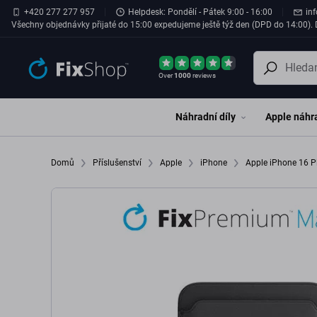
Přeskočit na hlavní obsah
+420 277 277 957
Helpdesk: Pondělí - Pátek 9:00 - 16:00
in
Všechny objednávky přijaté do 15:00 expedujeme ještě týž den (DPD do 14:00). D
Over
1000
reviews
Náhradní díly
Apple náhra
Domů
Příslušenství
Apple
iPhone
Apple iPhone 16 