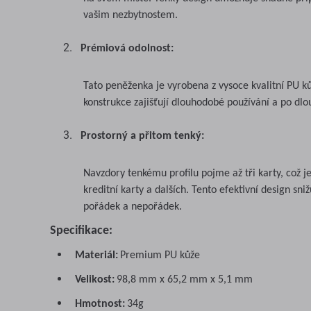
vašim nezbytnostem.
Prémiová odolnost:
Tato peněženka je vyrobena z vysoce kvalitní PU kůž
konstrukce zajišťují dlouhodobé používání a po dlo
Prostorný a přitom tenký:
Navzdory tenkému profilu pojme až tři karty, což j
kreditní karty a dalších. Tento efektivní design s
pořádek a nepořádek.
Specifikace:
Materiál:
Premium PU kůže
Velikost:
98,8 mm x 65,2 mm x 5,1 mm
Hmotnost:
34g