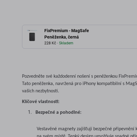
FixPremium - MagSafe
Peněženka, černá
228 Kč
Skladem
Pozvedněte své každodenní nošení s peněženkou FixPremi
Tato peněženka, navržená pro iPhony kompatibilní s MagS
vašich nezbytností.
Klíčové vlastnosti:
Bezpečné a pohodlné:
Vestavěné magnety zajišťují bezpečné připevnění k
na svém místě. Tenký design umožňuje snadné připe