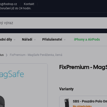
fo@fixshop.cz
Kontakt
oručení již do 24 hodin.
dní díly
Nářadí
Příslušenství
iPhony a AirPods
Plus
FixPremium - MagSafe Peněženka, černá
FixPremium - Mag
Varianty
SBS - Pouzdro Polo On
Na objednávku