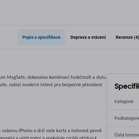
Popis a specifikace
Doprava a vrácení
Recenze (4
um MagSafe, dokonalou kombinací funkčnosti a stylu.
Specif
afe, nabízí moderní řešení pro bezpečné přenášení
Kategorie
Podkategori
 vašemu iPhonu a drží vaše karty a hotovost pevně
Čistá hmotno
vnění a odstranění a poskytuje rychlý přístup k