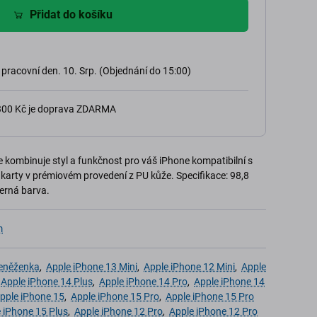
Přidat do košíku
 pracovní den. 10. Srp. (Objednání do 15:00)
 300 Kč je doprava ZDARMA
ombinuje styl a funkčnost pro váš iPhone kompatibilní s
karty v prémiovém provedení z PU kůže. Specifikace: 98,8
erná barva.
m
eněženka
,
Apple iPhone 13 Mini
,
Apple iPhone 12 Mini
,
Apple
,
Apple iPhone 14 Plus
,
Apple iPhone 14 Pro
,
Apple iPhone 14
pple iPhone 15
,
Apple iPhone 15 Pro
,
Apple iPhone 15 Pro
 iPhone 15 Plus
,
Apple iPhone 12 Pro
,
Apple iPhone 12 Pro