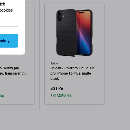
ích
cookies
echny
Spigen
SBS
o Skinny pro
Spigen - Pouzdro Liquid Air
SBS -
o, transparentní
pro iPhone 16 Plus, matte
iPhone
black
431 Kč
304 
ks
SKLADEM 4 ks
Sklad
dat do košíku
Přidat do košíku