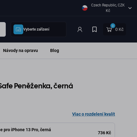
Czech Republic, CZK
Kč
0
0 Kč
Vyberte zařízení
Návody na opravu
Blog
Safe Peněženka, černá
Viac o rozdelení kvalít
e pro iPhone 13 Pro, černá
736 Kč