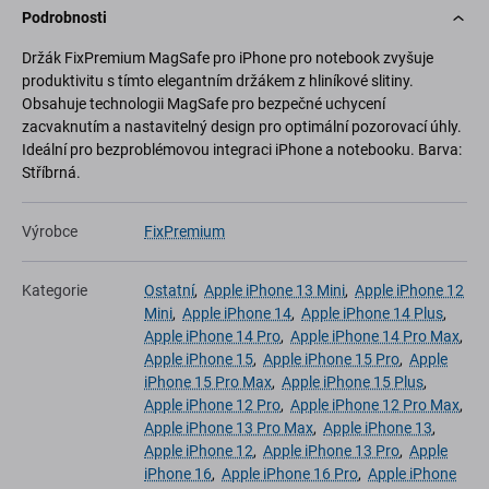
Podrobnosti
Držák FixPremium MagSafe pro iPhone pro notebook zvyšuje
produktivitu s tímto elegantním držákem z hliníkové slitiny.
Obsahuje technologii MagSafe pro bezpečné uchycení
zacvaknutím a nastavitelný design pro optimální pozorovací úhly.
Ideální pro bezproblémovou integraci iPhone a notebooku. Barva:
Stříbrná.
Výrobce
FixPremium
Kategorie
Ostatní
,
Apple iPhone 13 Mini
,
Apple iPhone 12
Mini
,
Apple iPhone 14
,
Apple iPhone 14 Plus
,
Apple iPhone 14 Pro
,
Apple iPhone 14 Pro Max
,
Apple iPhone 15
,
Apple iPhone 15 Pro
,
Apple
iPhone 15 Pro Max
,
Apple iPhone 15 Plus
,
Apple iPhone 12 Pro
,
Apple iPhone 12 Pro Max
,
Apple iPhone 13 Pro Max
,
Apple iPhone 13
,
Apple iPhone 12
,
Apple iPhone 13 Pro
,
Apple
iPhone 16
,
Apple iPhone 16 Pro
,
Apple iPhone