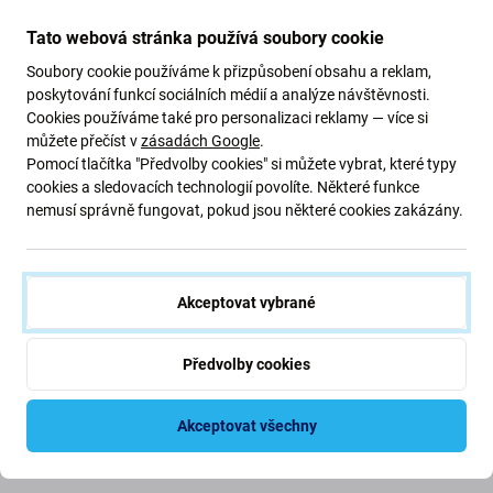
Tato webová stránka používá soubory cookie
Soubory cookie používáme k přizpůsobení obsahu a reklam,
poskytování funkcí sociálních médií a analýze návštěvnosti.
Cookies používáme také pro personalizaci reklamy — více si
můžete přečíst v
zásadách Google
.
Pomocí tlačítka "Předvolby cookies" si můžete vybrat, které typy
cookies a sledovacích technologií povolíte. Některé funkce
FixPremium
FixPremium
nemusí správně fungovat, pokud jsou některé cookies zakázány.
FixPremium - USB-C -
FixPremium - Redukce
MagSafe Kabel, stříbrná
USB-C - MagSafe 2,
stříbrná
317 Kč
329 Kč
Akceptovat vybrané
SKLADEM 1 ks
SKLADEM 5 ks
Předvolby cookies
Akceptovat všechny