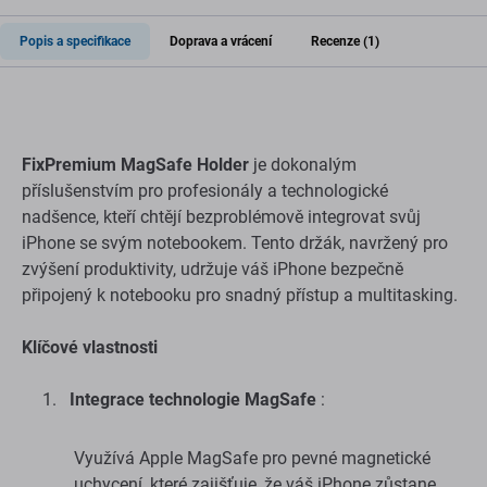
Popis a specifikace
Doprava a vrácení
Recenze (1)
FixPremium MagSafe Holder
je dokonalým
příslušenstvím pro profesionály a technologické
nadšence, kteří chtějí bezproblémově integrovat svůj
iPhone se svým notebookem. Tento držák, navržený pro
zvýšení produktivity, udržuje váš iPhone bezpečně
připojený k notebooku pro snadný přístup a multitasking.
Klíčové vlastnosti
Integrace technologie MagSafe
:
Využívá Apple MagSafe pro pevné magnetické
uchycení, které zajišťuje, že váš iPhone zůstane