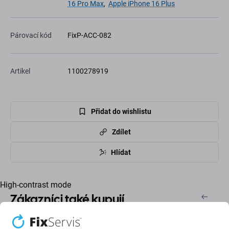
16 Pro Max
,
Apple iPhone 16 Plus
Párovací kód
FixP-ACC-082
Artikel
1100278919
Přidat do wishlistu
Zdílet
Hlídat
High-contrast mode
Zákazníci také kupují