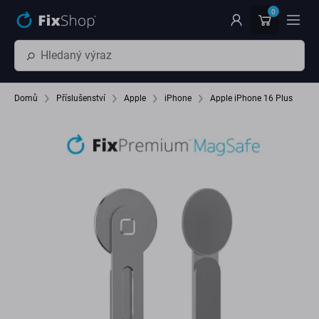
Přeskočit na hlavní obsah
0
Domů
Příslušenství
Apple
iPhone
Apple iPhone 16 Plus