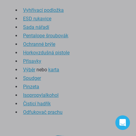
Vyhřívací podložka
ESD rukavice
Sada nářadí
Pentalope šroubovák
Ochranné brýle
Horkovzdušná pistole
Přísavky
Výběr
nebo
karta
Spudger
Pinzeta
Isopropylalkohol
Čisticí hadřík
Odfukovač prachu