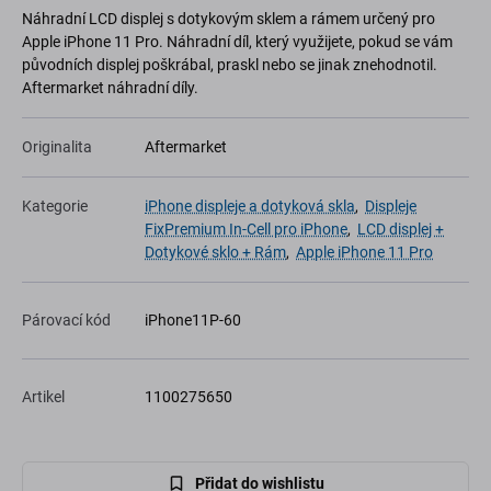
Náhradní LCD displej s dotykovým sklem a rámem určený pro
Apple iPhone 11 Pro. Náhradní díl, který využijete, pokud se vám
původních displej poškrábal, praskl nebo se jinak znehodnotil.
Aftermarket náhradní díly.
Originalita
Aftermarket
Kategorie
iPhone displeje a dotyková skla
,
Displeje
FixPremium In-Cell pro iPhone
,
LCD displej +
Dotykové sklo + Rám
,
Apple iPhone 11 Pro
Párovací kód
iPhone11P-60
Artikel
1100275650
Přidat do wishlistu