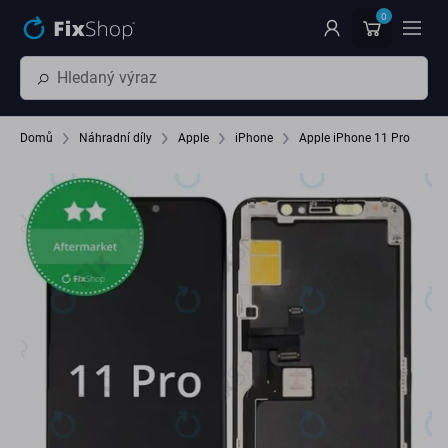
Přeskočit na hlavní obsah
0
Domů
Náhradní díly
Apple
iPhone
Apple iPhone 11 Pro