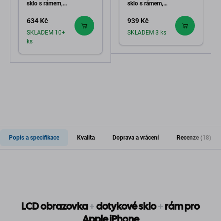
sklo s rámem,
sklo s rámem,
FixPremium
FixPremium
634 Kč
939 Kč
SKLADEM 10+
SKLADEM 3 ks
ks
Popis a specifikace
Kvalita
Doprava a vrácení
Recenze (18)
LCD obrazovka
+
dotykové sklo
+
rám pro
Apple iPhone