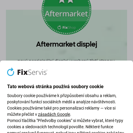
Aftermarket displej
nový neoriginální displej vyrobený třetí stranou,
nikoli přímo výrobcem zařízení
Tato webová stránka používá soubory cookie
Soubory cookie používáme k přizpůsobení obsahu a reklam,
Oznámení
poskytování funkcí sociálních médií a analýze návštěvnosti.
Po výměně displeje se na obrazovce objeví
Cookies používáme také pro personalizaci reklamy — více si
zpráva „Důležitá zpráva nebo Neznámé díly“.
můžete přečíst v
zásadách Google
.
Pomocí tlačítka "Předvolby cookies" si můžete vybrat, které typy
cookies a sledovacích technologií povolíte. Některé funkce
nemusí správně fungovat, pokud jsou některé cookies zakázány.