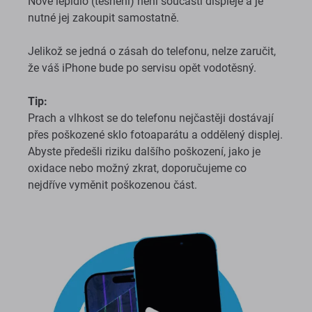
Nové lepidlo (těsnění) není součástí displeje a je
nutné jej zakoupit samostatně.
Jelikož se jedná o zásah do telefonu, nelze zaručit,
že váš iPhone bude po servisu opět vodotěsný.
Tip:
Prach a vlhkost se do telefonu nejčastěji dostávají
přes poškozené sklo fotoaparátu a oddělený displej.
Abyste předešli riziku dalšího poškození, jako je
oxidace nebo možný zkrat, doporučujeme co
nejdříve vyměnit poškozenou část.