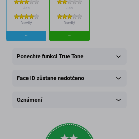
Jas
Jas
Barvitý
Barvitý
Dropdown
Dropdown
button
button
Ponechte funkci True Tone
Face ID zůstane nedotčeno
Oznámení