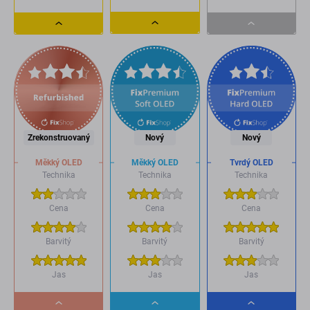
Dropdown
Dropdown
Dropdown
button
button
button
Zrekonstruovaný
Nový
Nový
Měkký OLED
Měkký OLED
Tvrdý OLED
Technika
Technika
Technika
Cena
Cena
Cena
Barvitý
Barvitý
Barvitý
Jas
Jas
Jas
Dropdown
Dropdown
Dropdown