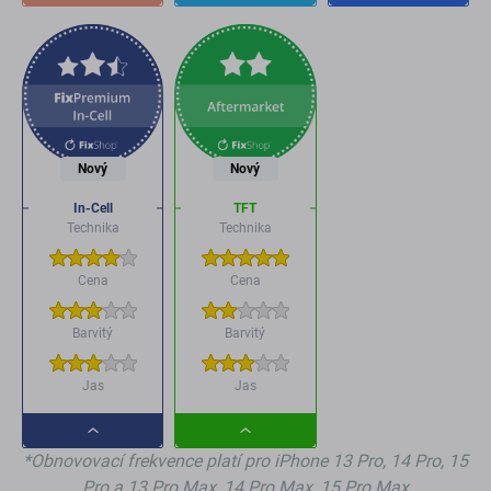
button
button
button
Nový
Nový
In-Cell
TFT
Technika
Technika
Cena
Cena
Barvitý
Barvitý
Jas
Jas
Dropdown
Dropdown
*Obnovovací frekvence platí pro iPhone 13 Pro, 14 Pro, 15
button
button
Pro a 13 Pro Max, 14 Pro Max, 15 Pro Max