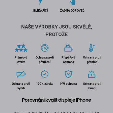
BLIKAJÍCÍ
ŽÁDNÁ ODPOVĚĎ
NAŠE VÝROBKY JSOU SKVĚLÉ,
PROTOŽE
Prémiová
Ochrana proti
Přepěťová
Ochrana proti
kvalita
přetížení
ochrana
přehřátí
Ochrana proti
100% záruka
HW ochrana
Ochrana proti
vybití
zkratu
Porovnání kvalit displeje iPhone