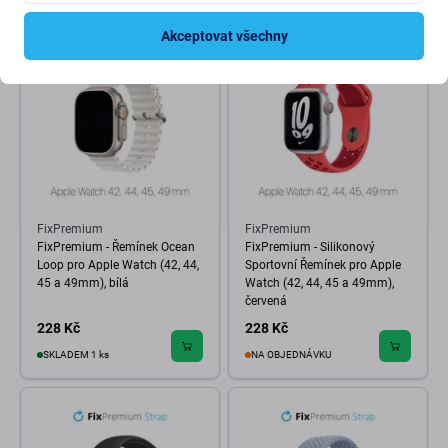
Akceptovat všechny
FixPremium
FixPremium
FixPremium - Řemínek Ocean
FixPremium - Silikonový
Loop pro Apple Watch (42, 44,
Sportovní Řemínek pro Apple
45 a 49mm), bílá
Watch (42, 44, 45 a 49mm),
červená
228 Kč
228 Kč
SKLADEM 1 ks
NA OBJEDNÁVKU