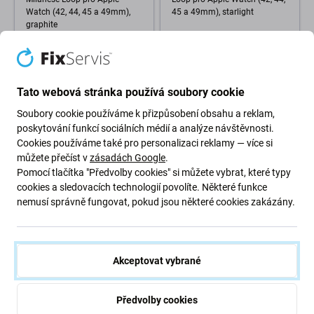
Watch (42, 44, 45 a 49mm),
45 a 49mm), starlight
graphite
253 Kč
203 Kč
Skladem (shop)
NA OBJEDNÁVKU
Tato webová stránka používá soubory cookie
Soubory cookie používáme k přizpůsobení obsahu a reklam,
poskytování funkcí sociálních médií a analýze návštěvnosti.
Cookies používáme také pro personalizaci reklamy — více si
můžete přečíst v
zásadách Google
.
Pomocí tlačítka "Předvolby cookies" si můžete vybrat, které typy
cookies a sledovacích technologií povolíte. Některé funkce
nemusí správně fungovat, pokud jsou některé cookies zakázány.
FixPremium
FixPremium
FixPremium - Silikonový
FixPremium - Nylonový
Řemínek pro Apple Watch (42,
Řemínek pro Apple Watch (42,
Akceptovat vybrané
44, 45 a 49mm), bílá
44, 45 a 49mm), červená
152 Kč
152 Kč
Předvolby cookies
NA OBJEDNÁVKU
NA OBJEDNÁVKU