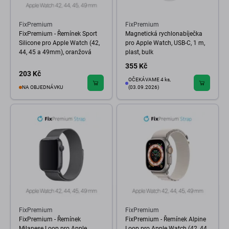
FixPremium
FixPremium
FixPremium - Řemínek Sport
Magnetická rychlonabíječka
Silicone pro Apple Watch (42,
pro Apple Watch, USB-C, 1 m,
44, 45 a 49mm), oranžová
plast, bulk
355 Kč
203 Kč
OČEKÁVAME 4 ks,
NA OBJEDNÁVKU
(03.09.2026)
FixPremium
FixPremium
FixPremium - Řemínek
FixPremium - Řemínek Alpine
Milanese Loop pro Apple
Loop pro Apple Watch (42, 44,