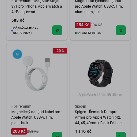
FixPremium - MagSafe Stojan
Magnetická rychlonabíječka
3v1 pro iPhone, Apple Watch a
pro Apple Watch, USB-C, 1 m,
AirPods, černá
aluminium, bulk
583 Kč
254 Kč
304 Kč
OČEKÁVAME 6 ks,
(03.09.2026)
SKLADEM 10+ ks
-20 %
FixPremium
Spigen
Magnetický nabíjecí kabel pro
Spigen - Řemínek Durapro
Apple Watch, USB-A, 1 m,
Armor pro Apple Watch (42,
plast, bulk
44, 45, 49mm), Black Edition
203 Kč
1 116 Kč
253 Kč