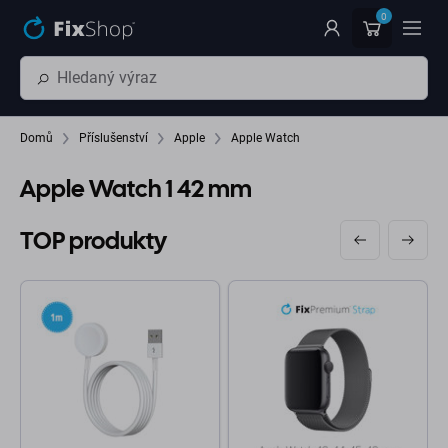
Přeskočit na hlavní obsah
0
Domů
Příslušenství
Apple
Apple Watch
Apple Watch 1 42 mm
TOP produkty