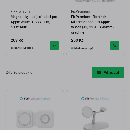
FixPremium
FixPremium
Magnetický nabíjecí kabel pro
FixPremium - Řemínek
Apple Watch, USB-A, 1 m,
Milanese Loop pro Apple
plast, bulk
Watch (42, 44, 45 a 49mm),
graphite
203 Kč
253 Kč
SKLADEM 10+ ks
Skladem (shop)
Filtrovat
24 z 30 produktů