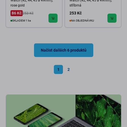
Watch (42, 44, 45 a 49mm),
Watch (42, 44, 45 a 49mm),
rose gold
stříbrná
86 Kč
253 Kč
253 Kč
SKLADEM 1 ks
NA OBJEDNÁVKU
Načíst dalších 6 produktů
1
2