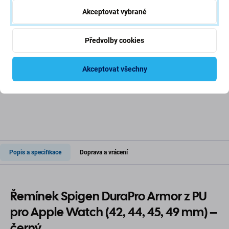
Spigen - Řemínek
Spigen - Řemínek Lite Fit
Akceptovat vybrané
Durapro Armor pro Apple
"Pro" pro Apple Watch
Watch (42, 44, 45,
Ultra (49mm), Matte
49mm), šedá
Black
Předvolby cookies
1 116 Kč
989 Kč
SKLADEM 3 ks
SKLADEM 4 ks
Akceptovat všechny
Popis a specifikace
Doprava a vrácení
Řemínek Spigen DuraPro Armor z PU
pro Apple Watch (42, 44, 45, 49 mm) –
černý