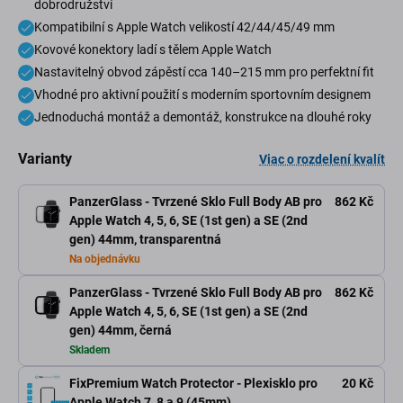
dobrodružství
Kompatibilní s Apple Watch velikostí 42/44/45/49 mm
Kovové konektory ladí s tělem Apple Watch
Nastavitelný obvod zápěstí cca 140–215 mm pro perfektní fit
Vhodné pro aktivní použití s moderním sportovním designem
Jednoduchá montáž a demontáž, konstrukce na dlouhé roky
Varianty
Viac o rozdelení kvalít
PanzerGlass - Tvrzené Sklo Full Body AB pro
862 Kč
Apple Watch 4, 5, 6, SE (1st gen) a SE (2nd
gen) 44mm, transparentná
Na objednávku
PanzerGlass - Tvrzené Sklo Full Body AB pro
862 Kč
Apple Watch 4, 5, 6, SE (1st gen) a SE (2nd
gen) 44mm, černá
Skladem
FixPremium Watch Protector - Plexisklo pro
20 Kč
Apple Watch 7, 8 a 9 (45mm)