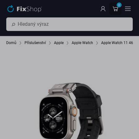
Přeskočit na hlavní obsah
0
Domů
Příslušenství
Apple
Apple Watch
Apple Watch 11 46 m