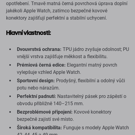
opotřebení. Tmavě matná černá povrchová úprava doplní
jakékoli Apple Watch, zatímco bezpečné kovové
konektory zajišťují perfektní a stabilní uchycení.
Hlavní vlastnosti:
Dvouvrstvá ochrana:
TPU jádro zvyšuje odolnost; PU
vnější vrstva zajišťuje měkkost a flexibilitu.
Prémiová černá edice:
Elegantní matný povrch
vylepšuje vzhled Apple Watch.
Sportovní design:
Prodyšný, flexibilní a odolný vůči
potu nebo nárazům.
Perfektní padnutí:
Nastavitelný pásek pro zápěstí o
obvodu přibližně 140–215 mm.
Bezproblémové připojení:
Kovové konektory
bezpečně zajistí své místo.
Široká kompatibilita:
Funguje s modely Apple Watch
42, 44, 45 a 49 mm.