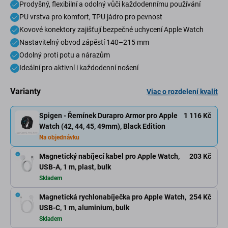
Prodyšný, flexibilní a odolný vůči každodennímu používání
PU vrstva pro komfort, TPU jádro pro pevnost
Kovové konektory zajišťují bezpečné uchycení Apple Watch
Nastavitelný obvod zápěstí 140–215 mm
Odolný proti potu a nárazům
Ideální pro aktivní i každodenní nošení
Varianty
Viac o rozdelení kvalít
Spigen - Řemínek Durapro Armor pro Apple
1 116 Kč
Watch (42, 44, 45, 49mm), Black Edition
Na objednávku
Magnetický nabíjecí kabel pro Apple Watch,
203 Kč
USB-A, 1 m, plast, bulk
Skladem
Magnetická rychlonabíječka pro Apple Watch,
254 Kč
USB-C, 1 m, aluminium, bulk
Skladem