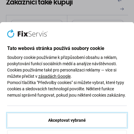
Zákazníci také kupují
Tato webová stránka používá soubory cookie
Soubory cookie používáme k přizpůsobení obsahu a reklam,
poskytování funkcí sociálních médií a analýze návštěvnosti.
Cookies používáme také pro personalizaci reklamy — více si
Spigen
Spigen
můžete přečíst v
zásadách Google
.
Spigen - Řemínek
Spigen - Řemínek
Pomocí tlačítka "Předvolby cookies" si můžete vybrat, které typy
Durapro Armor pro Apple
Durapro Armor PU pro
cookies a sledovacích technologií povolíte. Některé funkce
Watch (42, 44, 45,
Apple Watch (42, 44, 45,
49mm), šedá
49mm), černá
nemusí správně fungovat, pokud jsou některé cookies zakázány.
1 116 Kč
1 116 Kč
SKLADEM 3 ks
SKLADEM 3 ks
Akceptovat vybrané