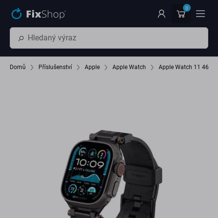
Přeskočit na hlavní obsah
0
Domů
Příslušenství
Apple
Apple Watch
Apple Watch 11 46 m