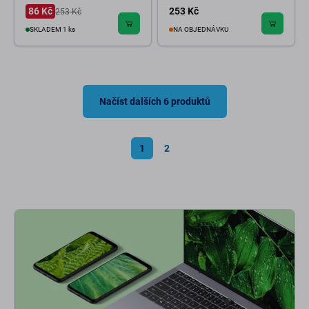
86 Kč
253 Kč
253 Kč
SKLADEM 1 ks
NA OBJEDNÁVKU
Načíst dalších 6 produktů
1
2