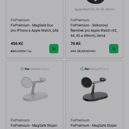
FixPremium
FixPremium
FixPremium - MagSafe Duo
FixPremium - Silikonový
pro iPhone a Apple Watch, bílá
Řemínek pro Apple Watch (42,
44, 45 a 49mm), černá
456 Kč
76 Kč
SKLADEM 1 ks
NA OBJEDNÁVKU
FixPremium
FixPremium
FixPremium - MagSafe Stojan
FixPremium - MagSafe Stojan