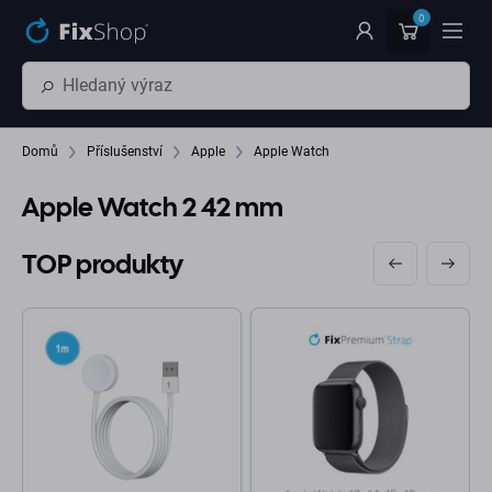
Přeskočit na hlavní obsah
0
Domů
Příslušenství
Apple
Apple Watch
Apple Watch 2 42 mm
TOP produkty