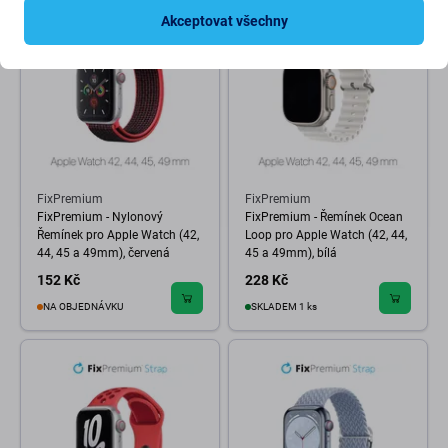
Akceptovat všechny
FixPremium
FixPremium
FixPremium - Nylonový
FixPremium - Řemínek Ocean
Řemínek pro Apple Watch (42,
Loop pro Apple Watch (42, 44,
44, 45 a 49mm), červená
45 a 49mm), bílá
152 Kč
228 Kč
NA OBJEDNÁVKU
SKLADEM 1 ks