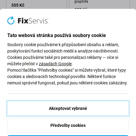
graphite
355 Kč
253 Kč
OČEKÁVAME 4 ks,
(02.09.2026)
Skladem (shop)
Tato webová stránka používá soubory cookie
Soubory cookie používáme k přizpůsobení obsahu a reklam,
poskytování funkcí sociálních médií a analýze návštěvnosti.
Cookies používáme také pro personalizaci reklamy — více si
můžete přečíst v
zásadách Google
.
Pomocí tlačítka "Předvolby cookies" si můžete vybrat, které typy
cookies a sledovacích technologií povolíte. Některé funkce
nemusí správně fungovat, pokud jsou některé cookies zakázány.
FixPremium
FixPremium
FixPremium - Řemínek Alpine
FixPremium - Silikonový
Loop pro Apple Watch (42, 44,
Řemínek pro Apple Watch (42,
45 a 49mm), starlight
44, 45 a 49mm), bílá
Akceptovat vybrané
203 Kč
152 Kč
NA OBJEDNÁVKU
NA OBJEDNÁVKU
Předvolby cookies