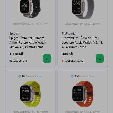
Spigen
FixPremium
Spigen - Řemínek Durapro
FixPremium - Řemínek Trail
Armor PU pro Apple Watch
Loop pro Apple Watch (42, 44,
(42, 44, 45, 49mm), černá
45 a 49mm), šedá
1 116 Kč
304 Kč
SKLADEM 3 ks
NA OBJEDNÁVKU