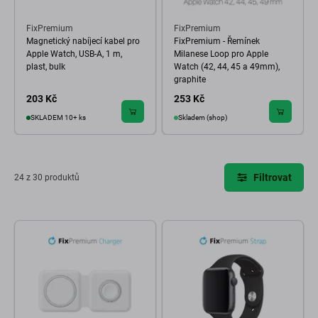
FixPremium
FixPremium
Magnetický nabíjecí kabel pro
FixPremium - Řemínek
Apple Watch, USB-A, 1 m,
Milanese Loop pro Apple
plast, bulk
Watch (42, 44, 45 a 49mm),
graphite
203 Kč
253 Kč
SKLADEM 10+ ks
Skladem (shop)
Filtrovat
24 z 30 produktů