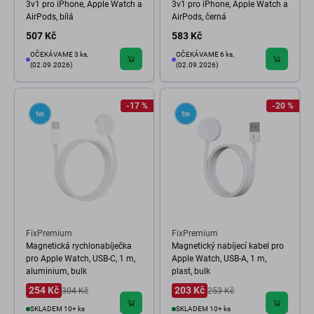
3v1 pro iPhone, Apple Watch a
3v1 pro iPhone, Apple Watch a
AirPods, bílá
AirPods, černá
507 Kč
583 Kč
OČEKÁVAME 3 ks,
OČEKÁVAME 6 ks,
(02.09.2026)
(02.09.2026)
-17 %
-20 %
FixPremium
FixPremium
Magnetická rychlonabíječka
Magnetický nabíjecí kabel pro
pro Apple Watch, USB-C, 1 m,
Apple Watch, USB-A, 1 m,
aluminium, bulk
plast, bulk
254 Kč
203 Kč
304 Kč
253 Kč
SKLADEM 10+ ks
SKLADEM 10+ ks