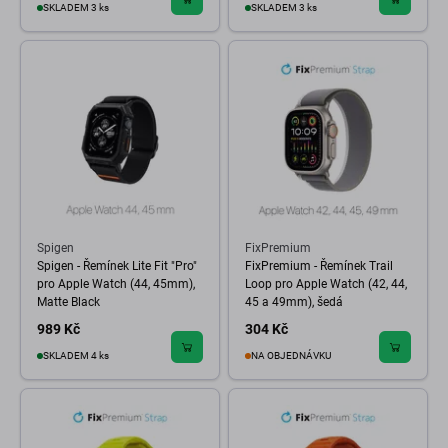
SKLADEM 3 ks
SKLADEM 3 ks
Spigen
FixPremium
Spigen - Řemínek Lite Fit "Pro"
FixPremium - Řemínek Trail
pro Apple Watch (44, 45mm),
Loop pro Apple Watch (42, 44,
Matte Black
45 a 49mm), šedá
989 Kč
304 Kč
SKLADEM 4 ks
NA OBJEDNÁVKU