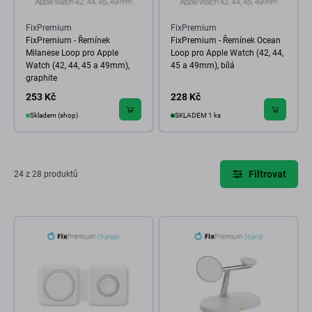
FixPremium
FixPremium
FixPremium - Řemínek
FixPremium - Řemínek Ocean
Milanese Loop pro Apple
Loop pro Apple Watch (42, 44,
Watch (42, 44, 45 a 49mm),
45 a 49mm), bílá
graphite
253 Kč
228 Kč
Skladem (shop)
SKLADEM 1 ks
Filtrovat
24 z 28 produktů