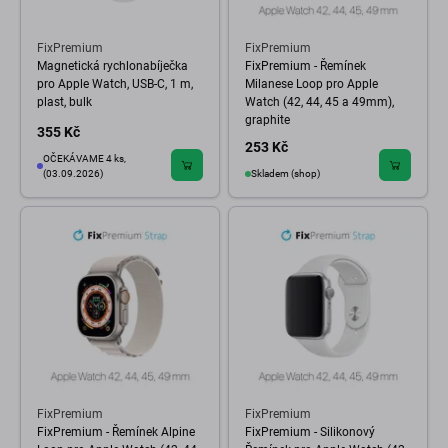
FixPremium
FixPremium
Magnetická rychlonabíječka
FixPremium - Řemínek
pro Apple Watch, USB-C, 1 m,
Milanese Loop pro Apple
plast, bulk
Watch (42, 44, 45 a 49mm),
graphite
355 Kč
253 Kč
OČEKÁVAME 4 ks,
(03.09.2026)
Skladem (shop)
FixPremium
FixPremium
FixPremium - Řemínek Alpine
FixPremium - Silikonový