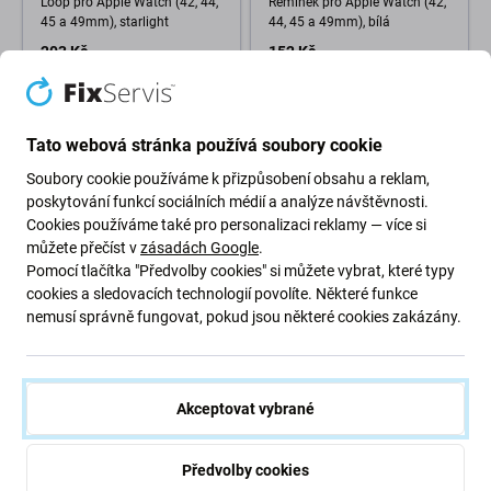
Loop pro Apple Watch (42, 44,
Řemínek pro Apple Watch (42,
45 a 49mm), starlight
44, 45 a 49mm), bílá
203 Kč
152 Kč
NA OBJEDNÁVKU
NA OBJEDNÁVKU
Tato webová stránka používá soubory cookie
Soubory cookie používáme k přizpůsobení obsahu a reklam,
poskytování funkcí sociálních médií a analýze návštěvnosti.
Cookies používáme také pro personalizaci reklamy — více si
můžete přečíst v
zásadách Google
.
Pomocí tlačítka "Předvolby cookies" si můžete vybrat, které typy
cookies a sledovacích technologií povolíte. Některé funkce
nemusí správně fungovat, pokud jsou některé cookies zakázány.
FixPremium
FixPremium
FixPremium - Nylonový
FixPremium - Řemínek Ocean
Řemínek pro Apple Watch (42,
Loop pro Apple Watch (42, 44,
44, 45 a 49mm), červená
45 a 49mm), bílá
Akceptovat vybrané
152 Kč
228 Kč
NA OBJEDNÁVKU
SKLADEM 1 ks
Předvolby cookies