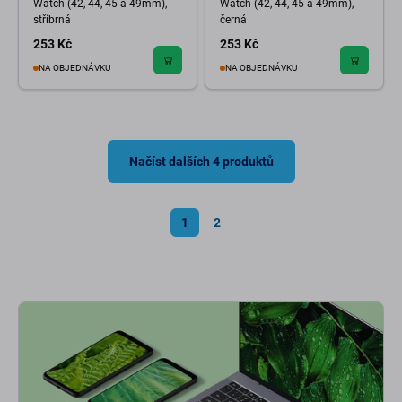
Watch (42, 44, 45 a 49mm),
Watch (42, 44, 45 a 49mm),
stříbrná
černá
253 Kč
253 Kč
NA OBJEDNÁVKU
NA OBJEDNÁVKU
Načíst dalších 4 produktů
1
2