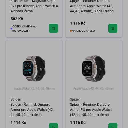
FixPremium - MagSafe Stojan
Spigen - Řemínek Durapro
3v1 pro iPhone, Apple Watch a
Armor pro Apple Watch (42,
AirPods, černá
44, 45, 49mm), Black Edition
583 Kč
1 116 Kč
OČEKÁVAME 6 ks,
(03.09.2026)
NA OBJEDNÁVKU
Spigen
Spigen
Spigen - Řemínek Durapro
Spigen - Řemínek Durapro
Armor pro Apple Watch (42,
Armor PU pro Apple Watch
44, 45, 49mm), šedá
(42, 44, 45, 49mm), černá
1 116 Kč
1 116 Kč