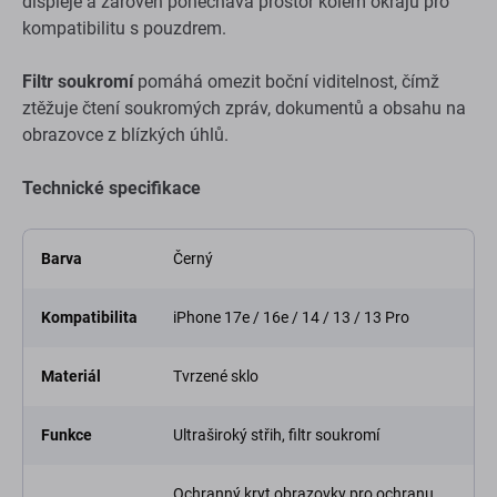
displeje a zároveň ponechává prostor kolem okrajů pro
kompatibilitu s pouzdrem.
Filtr soukromí
pomáhá omezit boční viditelnost, čímž
ztěžuje čtení soukromých zpráv, dokumentů a obsahu na
obrazovce z blízkých úhlů.
Technické specifikace
Barva
Černý
Kompatibilita
iPhone 17e / 16e / 14 / 13 / 13 Pro
Materiál
Tvrzené sklo
Funkce
Ultraširoký střih, filtr soukromí
Ochranný kryt obrazovky pro ochranu