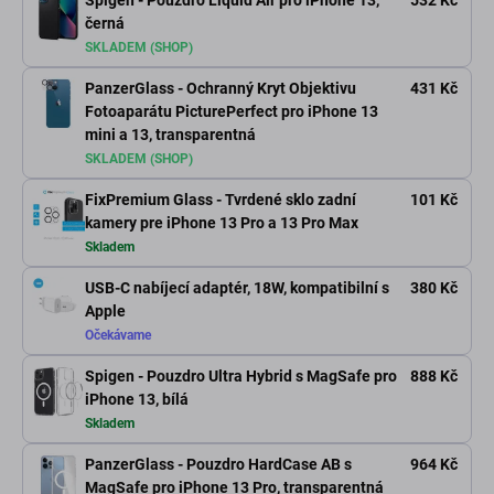
Spigen - Pouzdro Liquid Air pro iPhone 13,
532 Kč
černá
SKLADEM (SHOP)
PanzerGlass - Ochranný Kryt Objektivu
431 Kč
Fotoaparátu PicturePerfect pro iPhone 13
mini a 13, transparentná
SKLADEM (SHOP)
FixPremium Glass - Tvrdené sklo zadní
101 Kč
kamery pre iPhone 13 Pro a 13 Pro Max
Skladem
USB-C nabíjecí adaptér, 18W, kompatibilní s
380 Kč
Apple
Očekávame
Spigen - Pouzdro Ultra Hybrid s MagSafe pro
888 Kč
iPhone 13, bílá
Skladem
PanzerGlass - Pouzdro HardCase AB s
964 Kč
MagSafe pro iPhone 13 Pro, transparentná