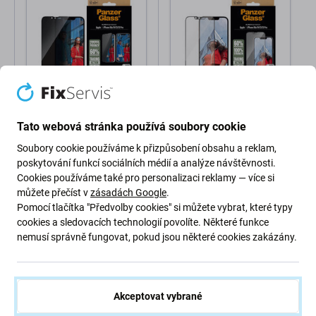
PanzerGlass
PanzerGlass
Tvrzené sklo UWF
Tvrzené sklo UWF s
Tato webová stránka používá soubory cookie
Privacy s aplikátorem pro
aplikátorem pro iPhone
iPhone
17e/16e/14/13/13 Pro,
Soubory cookie používáme k přizpůsobení obsahu a reklam,
17e/16e/14/13/13 Pro,
Černá, PanzerGlass
poskytování funkcí sociálních médií a analýze návštěvnosti.
862 Kč
862 Kč
Černá, PanzerGlass
Cookies používáme také pro personalizaci reklamy — více si
SKLADEM 3 ks
SKLADEM 4 ks
můžete přečíst v
zásadách Google
.
Pomocí tlačítka "Předvolby cookies" si můžete vybrat, které typy
cookies a sledovacích technologií povolíte. Některé funkce
nemusí správně fungovat, pokud jsou některé cookies zakázány.
Akceptovat vybrané