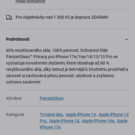
Hlídat dostupnost
Pro objednávky nad 1 300 Kč je doprava ZDARMA
Podrobnosti
60% recyklovaného skla, 100% pevnost; Ochranná fólie
PanzerGlass™ Privacy pro iPhone 17e/16e/14/13/13 Pro se
vyznačuje inovativním složením, které obsahuje až 60 %
recyklovaného skla, díky čemuž je šetrnější k životnímu prostředí a
zároveň si zachovává plnou pevnost, odolnost a zvýšenou
ochranu soukromí.
Výrobce
PanzerGlass
Kategorie
Tvrzené sklo
,
Apple iPhone 13
,
Apple iPhone 13
Pro
,
Apple iPhone 14
,
Apple iPhone 16e
,
Apple
iPhone 17e