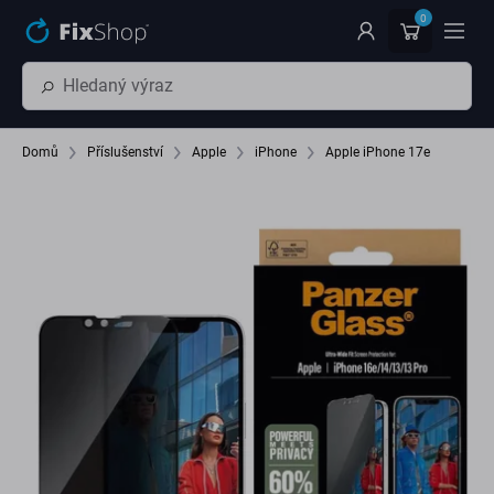
Přeskočit na hlavní obsah
0
Domů
Příslušenství
Apple
iPhone
Apple iPhone 17e