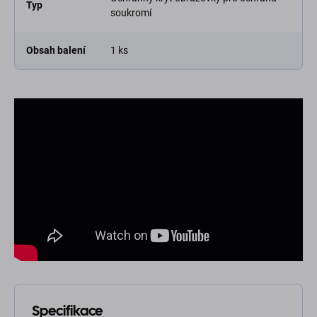
Typ
soukromí
Obsah balení
1 ks
Specifikace