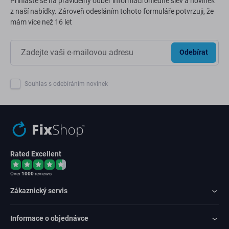
Přihlaste se na pravidelný odběr informací ohledně slev a novinek
z naší nabídky. Zároveň odesláním tohoto formuláře potvrzuji, že
mám více než 16 let
Odebírat
Souhlas s odebíráním novinek
Rated Excellent
Over
1000
reviews
Zákaznický servis
Informace o objednávce