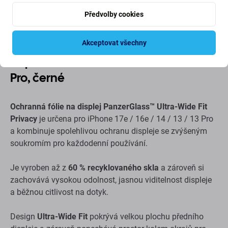
Popis a specifikace
Doprava a vrácení
Předvolby cookies
Tvrzené sklo PanzerGlass Ultra-Wide
Akceptovat všechny
Fit pro iPhone 17e / 16e / 14 / 13 / 13
Pro, černé
Ochranná fólie na displej PanzerGlass™ Ultra-Wide Fit
Privacy
je určena pro iPhone 17e / 16e / 14 / 13 / 13 Pro
a kombinuje spolehlivou ochranu displeje se zvýšeným
soukromím pro každodenní používání.
Je vyroben až z
60 % recyklovaného skla
a zároveň si
zachovává vysokou odolnost, jasnou viditelnost displeje
a běžnou citlivost na dotyk.
Design
Ultra-Wide Fit
pokrývá velkou plochu předního