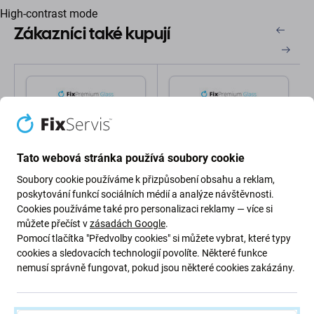
High-contrast mode
Zákazníci také kupují
Tato webová stránka používá soubory cookie
Soubory cookie používáme k přizpůsobení obsahu a reklam,
poskytování funkcí sociálních médií a analýze návštěvnosti.
FixPremium
FixPremium
Cookies používáme také pro personalizaci reklamy — více si
FixPremium FullCover
FixPremium Glass -
můžete přečíst v
zásadách Google
.
Glass - Tvrzené sklo pro
Tvrzené sklo pro
Samsung Galaxy A14 5G
Samsung Galaxy A54 5G
Pomocí tlačítka "Předvolby cookies" si můžete vybrat, které typy
cookies a sledovacích technologií povolíte. Některé funkce
152 Kč
101 Kč
nemusí správně fungovat, pokud jsou některé cookies zakázány.
SKLADEM 6 ks
SKLADEM 8 ks