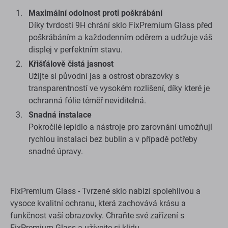
Maximální odolnost proti poškrábání
Díky tvrdosti 9H chrání sklo FixPremium Glass před
poškrábáním a každodenním oděrem a udržuje váš
displej v perfektním stavu.
Křišťálově čistá jasnost
Užijte si původní jas a ostrost obrazovky s
transparentností ve vysokém rozlišení, díky které je
ochranná fólie téměř neviditelná.
Snadná instalace
Pokročilé lepidlo a nástroje pro zarovnání umožňují
rychlou instalaci bez bublin a v případě potřeby
snadné úpravy.
FixPremium Glass - Tvrzené sklo nabízí spolehlivou a
vysoce kvalitní ochranu, která zachovává krásu a
funkčnost vaší obrazovky. Chraňte své zařízení s
FixPremium Glass a užívejte si klidu.