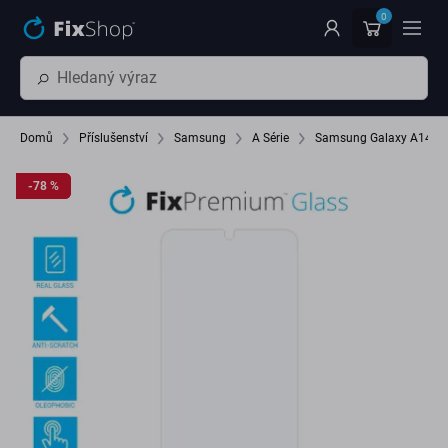
Přeskočit na hlavní obsah
0
Domů
Příslušenství
Samsung
A Série
Samsung Galaxy A14 5
-78 %
-78 %