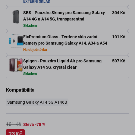
EXTERNÍ SKLAD
SBS - Pouzdro Skinny pro Samsung Galaxy
304 Kč
A14 4G a A14 5G, transparentná
Skladem
FixPremium Glass - Tvrdené sklo zadní
101 Kč
kamery pro Samsung Galaxy A14, A34 a A54
Na objednávku
Spigen - Pouzdro Liquid Air pro Samsung
507 Kč
Galaxy A14 5G, crystal clear
Skladem
Kompatibilita
Samsung Galaxy A14 5G A146B
101 Kč
Sleva -78 %
23 Kč