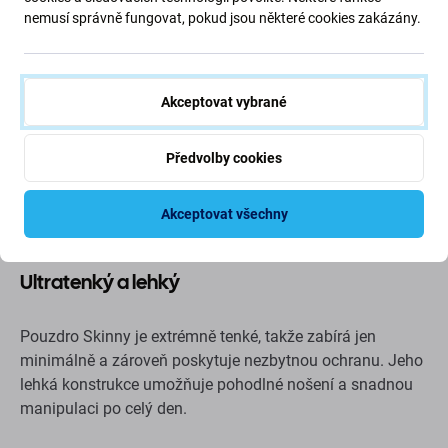
nemusí správně fungovat, pokud jsou některé cookies zakázány.
Ochranné pouzdro SBS Skinny
Akceptovat vybrané
Pouzdro SBS Skinny je navrženo pro uživatele, kteří chtějí
diskrétní a lehkou ochranu, aniž by to ohrozilo přirozený
Předvolby cookies
vzhled jejich zařízení. Díky ultratenké a průhledné
konstrukci chrání váš telefon před každodenním
poškrábáním, nárazy a opotřebením a zároveň zachovává
Akceptovat všechny
plně viditelný původní design.
Ultratenký a lehký
Pouzdro Skinny je extrémně tenké, takže zabírá jen
minimálně a zároveň poskytuje nezbytnou ochranu. Jeho
lehká konstrukce umožňuje pohodlné nošení a snadnou
manipulaci po celý den.