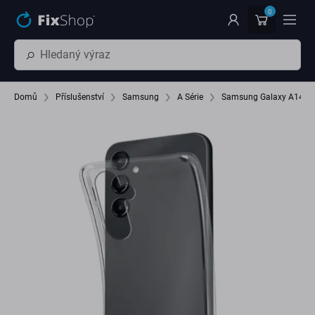
Přeskočit na hlavní obsah
0
Domů
Příslušenství
Samsung
A Série
Samsung Galaxy A14 5