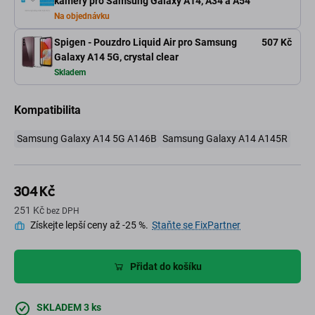
kamery pro Samsung Galaxy A14, A34 a A54
Na objednávku
Spigen - Pouzdro Liquid Air pro Samsung
507 Kč
Galaxy A14 5G, crystal clear
Skladem
Kompatibilita
Samsung Galaxy A14 5G A146B
Samsung Galaxy A14 A145R
304 Kč
251 Kč
bez DPH
Získejte lepší ceny až -25 %.
Staňte se FixPartner
Přidat do košíku
SKLADEM 3 ks