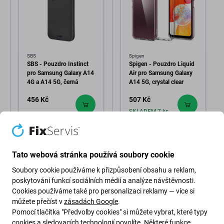
SBS
Spigen
SBS - Pouzdro Instinct
Spigen - Pouzdro Liquid
pro Samsung Galaxy A14
Air pro Samsung Galaxy
4G a A14 5G, černá
A14 5G, crystal clear
456 Kč
507 Kč
SKLADEM 7 ks
Tato webová stránka používá soubory cookie
Soubory cookie používáme k přizpůsobení obsahu a reklam,
poskytování funkcí sociálních médií a analýze návštěvnosti.
Cookies používáme také pro personalizaci reklamy — více si
můžete přečíst v
zásadách Google
.
Popis a specifikace
Doprava a vrácení
Pomocí tlačítka "Předvolby cookies" si můžete vybrat, které typy
cookies a sledovacích technologií povolíte. Některé funkce