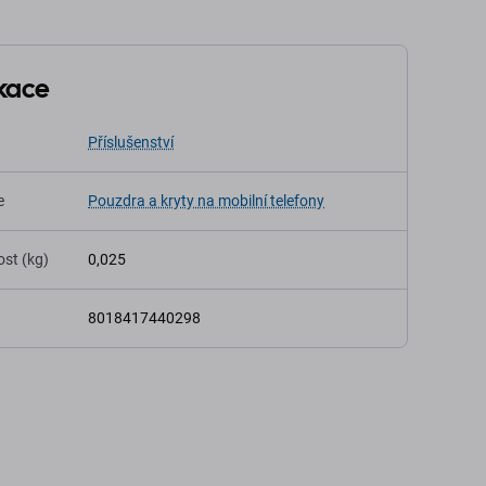
ikace
Příslušenství
e
Pouzdra a kryty na mobilní telefony
st (kg)
0,025
8018417440298