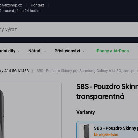
fo@fixshop.cz
Kontakt
oručení již do 24 hodin.
dní díly
Nářadí
Příslušenství
iPhony a AirPods
xy A14 5G A146B
SBS - Pouzdro Skinny pro Samsung Galaxy A14 5G, transpar
SBS - Pouzdro Ski
transparentná
Varianty
SBS - Pouzdro Skinny
Na objednávku