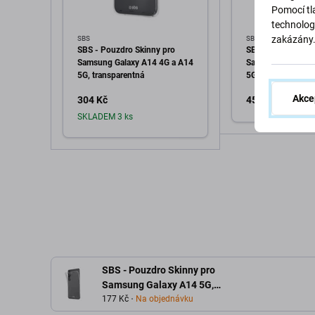
Pomocí tla
technolog
zakázány
SBS
SBS
SBS - Pouzdro Skinny pro
SBS - Pouzdro Ins
Samsung Galaxy A14 4G a A14
Samsung Galaxy A
5G, transparentná
5G, černá
Akce
304 Kč
456 Kč
SKLADEM 3 ks
Přidat d
Přidat do košíku
SBS - Pouzdro Skinny pro
Samsung Galaxy A14 5G,
transparentná
177 Kč
Na objednávku