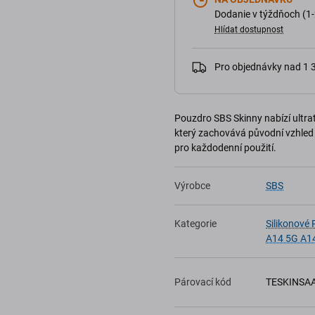
Dodanie v týždňoch (1-
Hlídat dostupnost
Pro objednávky nad 1
Pouzdro SBS Skinny nabízí ultra
který zachovává původní vzhled v
pro každodenní použití.
Výrobce
SBS
Kategorie
Silikonové
A14 5G A1
Párovací kód
TESKINSA