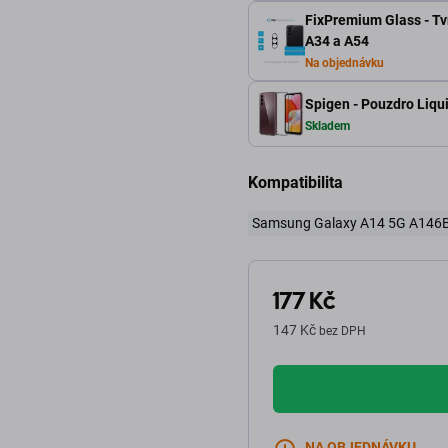
FixPremium Glass - Tv
A34 a A54
Na objednávku
Spigen - Pouzdro Liqui
Skladem
Kompatibilita
Samsung Galaxy A14 5G A146
177 Kč
147 Kč
bez DPH
NA OBJEDNÁVKU