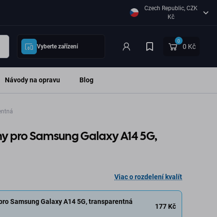
Czech Republic, CZK
Kč
0
0 Kč
Vyberte zařízení
Návody na opravu
Blog
entná
nny pro Samsung Galaxy A14 5G,
Viac o rozdelení kvalít
 pro Samsung Galaxy A14 5G, transparentná
177 Kč