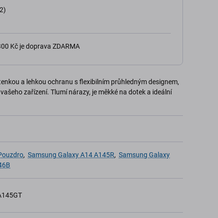
2)
 300 Kč je doprava ZDARMA
tenkou a lehkou ochranu s flexibilním průhledným designem,
ašeho zařízení. Tlumí nárazy, je měkké na dotek a ideální
 Pouzdro
,
Samsung Galaxy A14 A145R
,
Samsung Galaxy
46B
A145GT