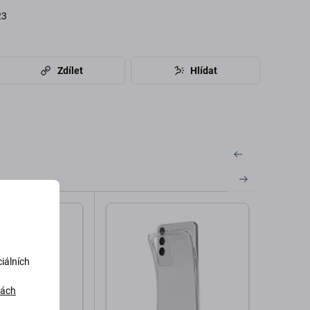
23
Zdílet
Hlídat
iálních
dách