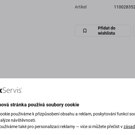
Artikel
11002835
Přidat do
wishlistu
ová stránka používá soubory cookie
ookie používáme k přizpůsobení obsahu a reklam, poskytování funkcí soc
nalýze návštěvnosti.
oužíváme také pro personalizaci reklamy — více si můžete přečíst v
zása