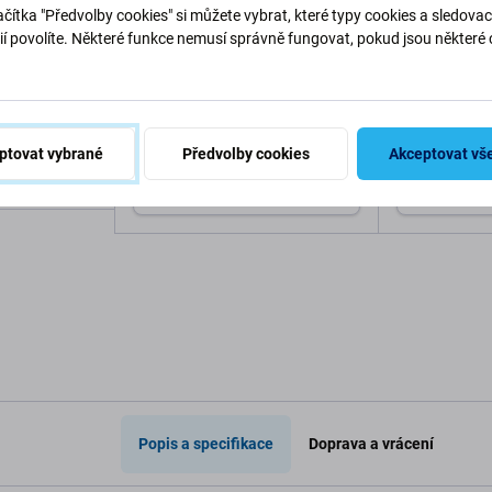
čítka "Předvolby cookies" si můžete vybrat, které typy cookies a sledovac
ií povolíte. Některé funkce nemusí správně fungovat, pokud jsou některé 
.
Spigen
SBS
tinct pro
Spigen - Pouzdro Liquid Air
SBS - Pouzd
14 4G a A14
pro Samsung Galaxy A14 5G,
Samsung Ga
crystal clear
transparent
ptovat vybrané
Předvolby cookies
Akceptovat vš
507 Kč
304 Kč
SKLADEM 7 ks
SKLADEM 2 
o košíku
Přidat do košíku
Při
Popis a specifikace
Doprava a vrácení