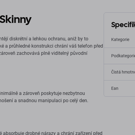
Skinny
Specif
tějí diskrétní a lehkou ochranu, aniž by to
Kategorie
enké a průhledné konstrukci chrání váš telefon před
ároveň zachovává plně viditelný původní
Podkategori
Čistá hmotno
Ean
minimálně a zároveň poskytuje nezbytnou
ošení a snadnou manipulaci po celý den.
 absorbuje drobné nárazy a chrání zařízení před