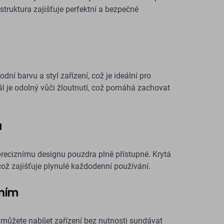
truktura zajišťuje perfektní a bezpečné
 barvu a styl zařízení, což je ideální pro
riál je odolný vůči žloutnutí, což pomáhá zachovat
a
 preciznímu designu pouzdra plně přístupné. Krytá
 což zajišťuje plynulé každodenní používání.
ením
můžete nabíjet zařízení bez nutnosti sundávat