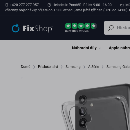
Přeskočit na hlavní obsah
+420 277 277 957
Helpdesk: Pondělí - Pátek 9:00 - 16:00
in
Všechny objednávky přijaté do 15:00 expedujeme ještě týž den (DPD do 14:00). D
Over
1000
reviews
Náhradní díly
Apple náhra
Domů
Příslušenství
Samsung
A Série
Samsung Gala